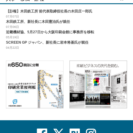
【訃報】木田鉄工所 前代表取締役社長の木田庄一郎氏
07月07日
木田鉄工所、新社長に木田憲治氏が就任
07月06日
近畿機材協、5月27日から大阪印刷会館に事務所を移転
05月19日
SCREEN GP ジャパン、新社長に岩本将基氏が就任
04月22日