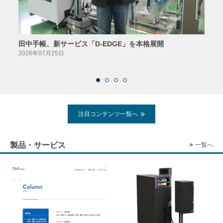
田中手帳、新サービス「D-EDGE」を本格展開
23
案が
2026年07月25日
2026
注目コンテンツ一覧へ
製品・サービス
一覧へ