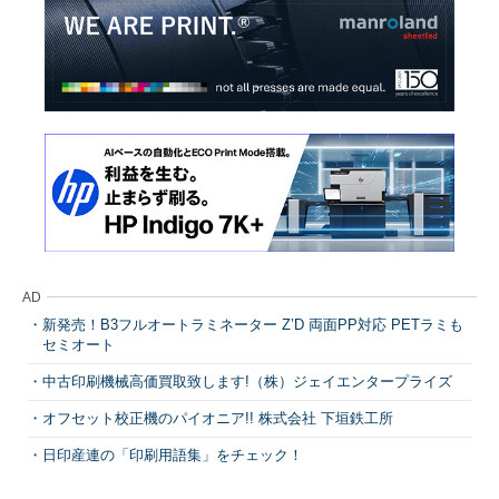
AD
新発売！B3フルオートラミネーター Z’D 両面PP対応 PETラミも
セミオート
中古印刷機械高価買取致します!（株）ジェイエンタープライズ
オフセット校正機のパイオニア!! 株式会社 下垣鉄工所
日印産連の「印刷用語集」をチェック！