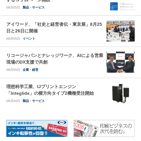
08月05日
製品・サービス
アイワード、「社史と経営者伝・東京展」8月25
日と26日に開催
08月05日
イベント
リコージャパンとナレッジワーク、AIによる営業
現場のDX支援で共創
08月05日
企業・経営
理想科学工業、IJプリントエンジン
「Integlide」の横方向タイプ2機種受注開始
08月04日
製品・サービス