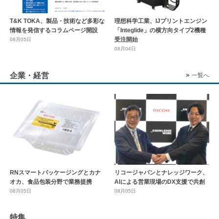
T&K TOKA、製品・技術など多彩な
理想科学工業、IJプリントエンジン
情報を発信するコラムページ開設
「Integlide」の横方向タイプ2機種
受注開始
08月05日
08月04日
企業・経営
一覧へ
RNスマートパッケージングとカナ
リコージャパンとナレッジワーク、
オカ、食品包装分野で業務提携
AIによる営業現場のDX支援で共創
08月05日
08月05日
特集