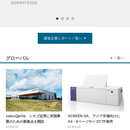
導入
2026年07月25日
2026
躍進企業レポート一覧へ
グローバル
一覧へ
swissQprint、シカゴ近郊に⽶国事
SCREEN GA、アジア市場向けに
業のための新拠点を開設
A4・8ページサイズCTP発売
07月07日
07月01日