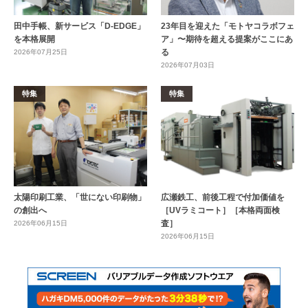
田中手帳、新サービス「D-EDGE」
23年目を迎えた「モトヤコラボフェ
を本格展開
ア」〜期待を超える提案がここにあ
る
2026年07月25日
2026年07月03日
特集
特集
太陽印刷工業、「世にない印刷物」
広瀬鉄工、前後工程で付加価値を
の創出へ
［UVラミコート］［本格両面検
査］
2026年06月15日
2026年06月15日