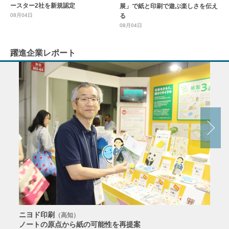
ースター2社を新規認定
展」で紙と印刷で遊ぶ楽しさを伝え
る
08月04日
08月04日
躍進企業レポート
ニヨド印刷
サン
（高知）
ノートの原点から紙の可能性を再提案
特色か