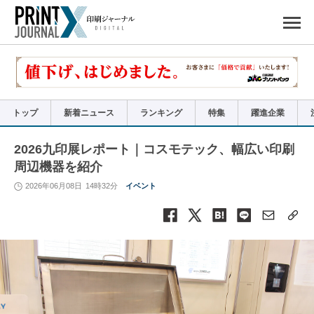
ペ
ー
ジ
の
先
頭
で
す
コ
ン
テ
ン
ツ
エ
リ
ア
トップ
新着ニュース
ランキング
特集
躍進企業
へ
ナ
ビ
ゲ
ー
2026九印展レポート｜コスモテック、幅広い印刷
シ
ョ
周辺機器を紹介
ン
へ
2026年06月08日
14時32分
イベント