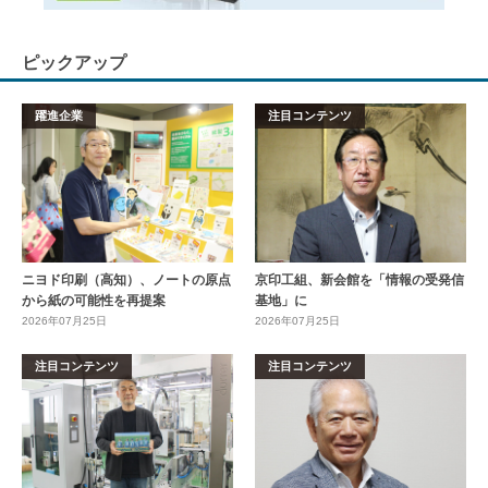
ピックアップ
躍進企業
注目コンテンツ
ニヨド印刷（高知）、ノートの原点
京印工組、新会館を「情報の受発信
から紙の可能性を再提案
基地」に
2026年07月25日
2026年07月25日
注目コンテンツ
注目コンテンツ