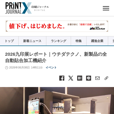
ペ
ー
ジ
の
先
頭
で
す
コ
ン
テ
ン
ツ
エ
リ
ア
トップ
新着ニュース
ランキング
特集
躍進企業
へ
ナ
ビ
ゲ
ー
2026九印展レポート｜ウチダテクノ、新製品の全
シ
ョ
自動貼合加工機紹介
ン
へ
2026年06月08日
14時11分
イベント