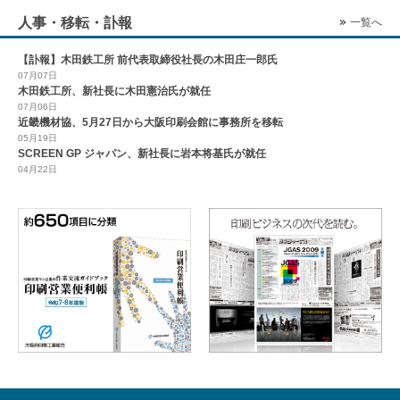
人事・移転・訃報
一覧へ
【訃報】木田鉄工所 前代表取締役社長の木田庄一郎氏
07月07日
木田鉄工所、新社長に木田憲治氏が就任
07月06日
近畿機材協、5月27日から大阪印刷会館に事務所を移転
05月19日
SCREEN GP ジャパン、新社長に岩本将基氏が就任
04月22日