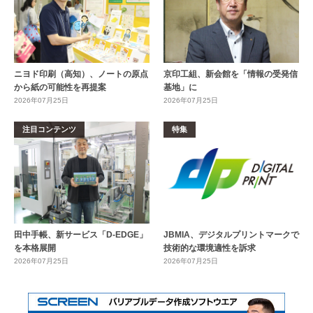
ニヨド印刷（高知）、ノートの原点
京印工組、新会館を「情報の受発信
から紙の可能性を再提案
基地」に
2026年07月25日
2026年07月25日
注目コンテンツ
特集
田中手帳、新サービス「D-EDGE」
JBMIA、デジタルプリントマークで
を本格展開
技術的な環境適性を訴求
2026年07月25日
2026年07月25日