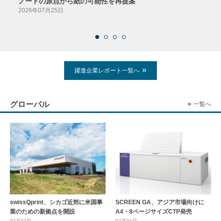
ノートの原点から紙の可能性を再提案
特色か
導入
2026年07月25日
2026
躍進企業レポート一覧へ
グローバル
一覧へ
swissQprint、シカゴ近郊に⽶国事
SCREEN GA、アジア市場向けに
業のための新拠点を開設
A4・8ページサイズCTP発売
07月07日
07月01日