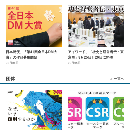
日本郵便、「第41回全日本DM大
アイワード、「社史と経営者伝・東
賞」の作品募集開始
京展」8月25日と26日に開催
08月06日
08月05日
団体
一覧へ