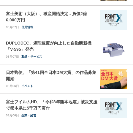
富士美術（大阪）、破産開始決定 - 負債2億
6,000万円
08月07日
信用情報
DUPLODEC、処理速度が向上した自動断裁機
「V-595」発売
08月07日
製品・サービス
日本郵便、「第41回全日本DM大賞」の作品募集
開始
08月06日
イベント
富士フイルムHD、「令和8年熊本地震」被災支援
で熊本県に5千万円寄付
08月06日
企業・経営