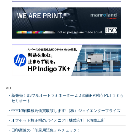
AD
新発売！B3フルオートラミネーター Z’D 両面PP対応 PETラミも
セミオート
中古印刷機械高価買取致します!（株）ジェイエンタープライズ
オフセット校正機のパイオニア!! 株式会社 下垣鉄工所
日印産連の「印刷用語集」をチェック！