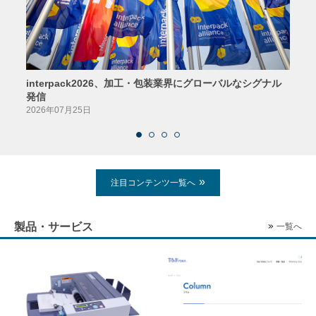
interpack2026、加工・包装業界にグローバルなシグナル
京印
発信
2026
2026年07月25日
注目コンテンツ一覧へ
製品・サービス
一覧へ