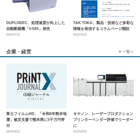
DUPLODEC、処理速度が向上した
T&K TOKA、製品・技術など多彩な
自動断裁機「V-595」発売
情報を発信するコラムページ開設
08月07日
08月05日
企業・経営
一覧へ
富士フイルムHD、「令和8年熊本地
キヤノン、レーザープロダクション
震」被災支援で熊本県に5千万円寄
プリンターベンダー評価でリーダー
付
に
08月06日
08月06日