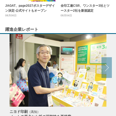
全印工連CSR、ワンスター3社とツ
JAGAT、page2027ポスターデザイ
ースター2社を新規認定
ン決定-公式サイトもオープン
08月04日
08月06日
躍進企業レポート
ニヨド印刷
サン
（高知）