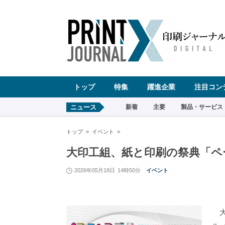
ペ
ー
ジ
の
先
頭
で
す
コ
ン
テ
ン
ツ
エ
リ
ア
へ
トップ
特集
躍進企業
注目コン
ナ
ビ
ゲ
ー
ニュース
新着
主要
製品・サービス
シ
ョ
ン
へ
トップ
イベント
大印工組、紙と印刷の祭典「ペ
2026年05月18日
14時50分
イベント
大