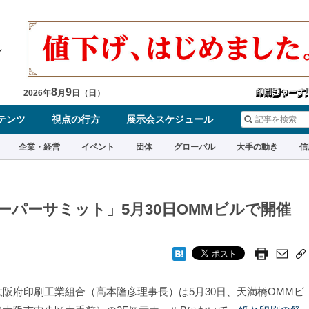
8
9
2026
年
月
日（
日
）
テンツ
視点の行方
展示会スケジュール
企業・経営
イベント
団体
グローバル
大手の動き
信
ーパーサミット」5月30日OMMビルで開催
阪府印刷工業組合（髙本隆彦理事長）は5月30日、天満橋OMMビ