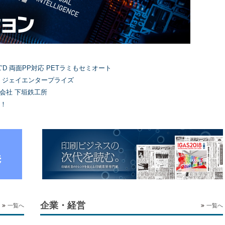
’D 両面PP対応 PETラミもセミオート
）ジェイエンタープライズ
式会社 下垣鉄工所
！
企業・経営
一覧へ
一覧へ