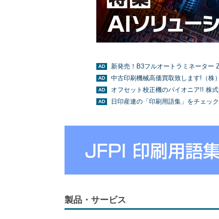
新発売！B3フルオートラミネーター Z
中古印刷機械高価買取致します!（株
オフセット校正機のパイオニア!! 株
日印産連の「印刷用語集」をチェック
製品・サービス