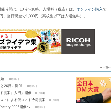
催時間は、10時〜18時。入場料（税込）は、
オンライン購入
で
0円、当日現金で1,000円（高校生以下は入場無料）。
一覧へ
開始
08月06日
と26日に開催
08月05日
ンド提案』入門」開催
08月04日
ミストによる低コスト冷房提案
08月03日
ctory 2026開催へ
08月03日