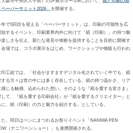
（大阪市中央区大手前）の2F展示ホールBにおいて、
紙と印刷の祭
「ペーパーサミット2026」
を開催する。
年で5回目を迎える「ペーパーサミット」は、印刷の可能性を広
周知するイベント。印刷業界内外に向けて「紙（印刷）」の持つ魅
や楽しさを伝え、新たな発見や体験を提供することを目的に開催す
。会場では、コラボ展示をはじめ、ワークショップや物販も行われ
。
印工組では、「社会がますますデジタル化されていく中でも、紙
愛する方々は世の中には多く存在している。紙の持つ温かさ、リア
に感じる触感、込められた想い。そのような『紙を愛する皆さま』
対して、『紙を愛する印刷会社』が『紙を愛するクリエイター』と
もに、紙（印刷）の力と魅力を紹介する」としている。
た、同日はペンにまつわるお祭りイベント「NANIWA PEN
HOW（ナニワペンショー）」も連携開催される。