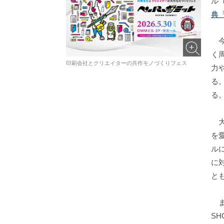
ル
典
今
く
印刷会社とクリエイターの共作モノづくりフェス
力
る
る
大
を
ル
に
と
ま
S