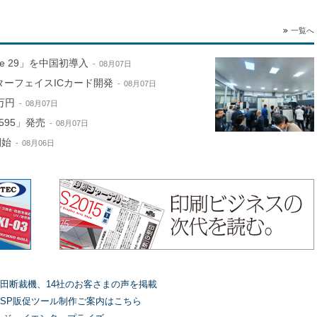
一覧へ
ne 29」を中国初導入
08月07日
ターフェイスICカード開発
08月07日
万円
08月07日
595」発売
08月07日
開始
08月06日
田断裁機、14社のお客さまの声を掲載
SP販促ツール制作ご案内はこちら