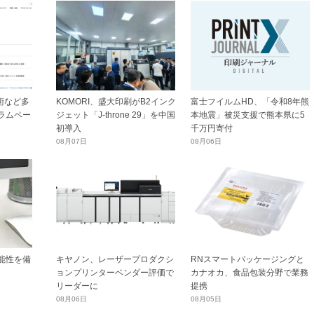
技術など多
KOMORI、盛大印刷がB2インク
富士フイルムHD、「令和8年熊
ラムペー
ジェット「J-throne 29」を中国
本地震」被災支援で熊本県に5
初導入
千万円寄付
08月07日
08月06日
能性を備
キヤノン、レーザープロダクシ
RNスマートパッケージングと
ョンプリンターベンダー評価で
カナオカ、食品包装分野で業務
リーダーに
提携
08月06日
08月05日