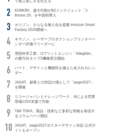
で遊ぶ楽しさを伝える
KOMORI、盛大印刷がB2インクジェット「J-
throne 29」を中国初導入
ホリゾン、さらなる無人化を提案-Horizon Smart
Factory 2026開催へ
キヤノン、レーザープロダクションプリンターベ
ンダー評価でリーダーに
理想科学工業、IJプリントエンジン「Integlide」
の横方向タイプ2機種受注開始
ハート、デザインと機能性を備えた名入れカレン
ダー
JAGAT、顧客との対話の場として「page2027」
を開催
リコージャパンとナレッジワーク、AIによる営業
現場のDX支援で共創
T&K TOKA、製品・技術など多彩な情報を発信す
るコラムページ開設
JAGAT、page2027ポスターデザイン決定-公式サ
イトもオープン