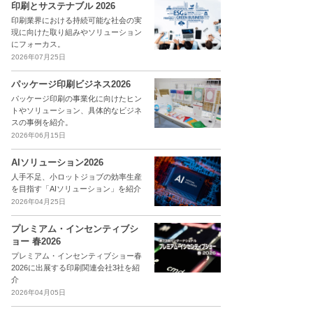
印刷とサステナブル 2026
印刷業界における持続可能な社会の実
現に向けた取り組みやソリューション
にフォーカス。
2026年07月25日
パッケージ印刷ビジネス2026
パッケージ印刷の事業化に向けたヒン
トやソリューション、具体的なビジネ
スの事例を紹介。
2026年06月15日
AIソリューション2026
人手不足、小ロットジョブの効率生産
を目指す「AIソリューション」を紹介
2026年04月25日
プレミアム・インセンティブシ
ョー 春2026
プレミアム・インセンティブショー春
2026に出展する印刷関連会社3社を紹
介
2026年04月05日