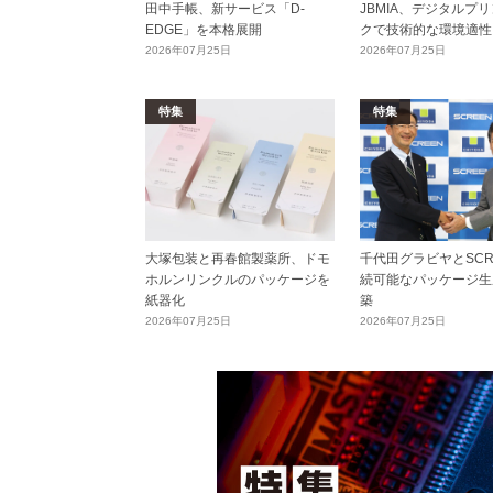
田中手帳、新サービス「D-
JBMIA、デジタルプ
EDGE」を本格展開
クで技術的な環境適性
2026年07月25日
2026年07月25日
特集
特集
大塚包装と再春館製薬所、ドモ
千代田グラビヤとSCR
ホルンリンクルのパッケージを
続可能なパッケージ生
紙器化
築
2026年07月25日
2026年07月25日