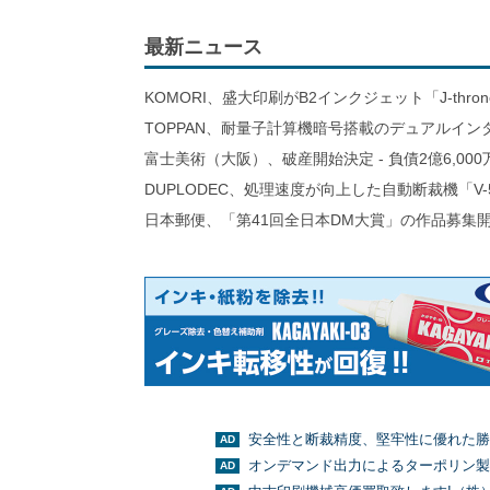
最新ニュース
KOMORI、盛大印刷がB2インクジェット「J-thro
TOPPAN、耐量子計算機暗号搭載のデュアルイン
富士美術（大阪）、破産開始決定 - 負債2億6,000
DUPLODEC、処理速度が向上した自動断裁機「V-
日本郵便、「第41回全日本DM大賞」の作品募集
安全性と断裁精度、堅牢性に優れた勝
オンデマンド出力によるターポリン製