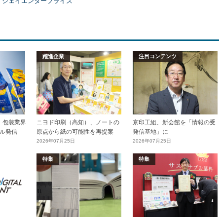
）ジェイエンタープライズ
躍進企業
注目コンテンツ
加工・包装業界
ニヨド印刷（高知）、ノートの
京印工組、新会館を「情報の受
ル発信
原点から紙の可能性を再提案
発信基地」に
2026年07月25日
2026年07月25日
特集
特集