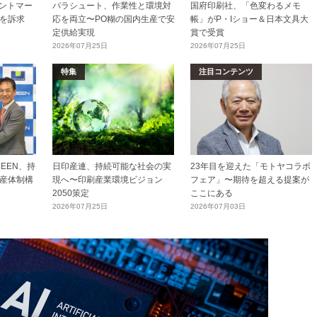
リントマー
パラシュート、作業性と環境対
国府印刷社、「色変わるメモ
を訴求
応を両立〜PO糊の国内生産で安
帳」がP・Iショー＆日本文具大
定供給実現
賞で受賞
2026年07月25日
2026年07月25日
特集
注目コンテンツ
EEN、持
日印産連、持続可能な社会の実
23年目を迎えた「モトヤコラボ
産体制構
現へ〜印刷産業環境ビジョン
フェア」〜期待を超える提案が
2050策定
ここにある
2026年07月25日
2026年07月03日