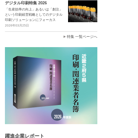
デジタル印刷特集 2026
「生産効率の向上」あるいは「創注」
という印刷経営戦略としてのデジタル
印刷ソリューションにフォーカス
2026年03月25日
特集 一覧ページへ
躍進企業レポート