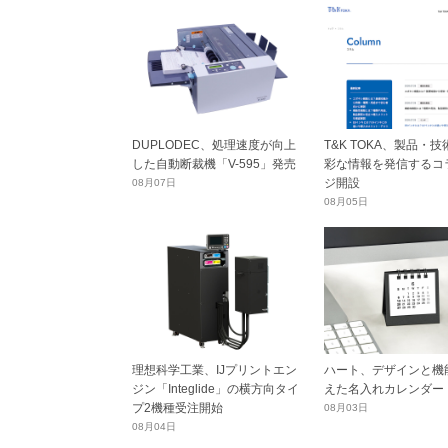
DUPLODEC、処理速度が向上
T&K TOKA、製品・
した自動断裁機「V-595」発売
彩な情報を発信するコ
ジ開設
08月07日
08月05日
理想科学工業、IJプリントエン
ハート、デザインと機
ジン「Integlide」の横方向タイ
えた名入れカレンダー
プ2機種受注開始
08月03日
08月04日