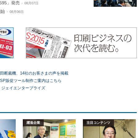
595」発売
08月07日
開始
08月06日
田断裁機、14社のお客さまの声を掲載
SP販促ツール制作ご案内はこちら
）ジェイエンタープライズ
躍進企業
注目コンテンツ