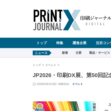
ペ
ー
ジ
の
先
頭
で
す
コ
ン
テ
ン
ツ
エ
リ
ア
へ
トップ
特集
躍進企業
注目コン
ナ
ビ
ゲ
ー
ニュース
新着
主要
製品・サービス
シ
ョ
ン
へ
トップ
イベント
JP2026・印刷DX展、第50回
2026年05月18日
09時59分
イベント
J