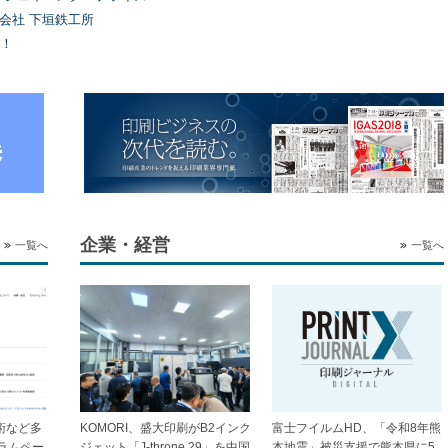
式会社 下垣鉄工所
！
企業・経営
一覧へ
一覧へ
技術など多
KOMORI、盛大印刷がB2インク
富士フイルムHD、「令和8年熊
ラムペー
ジェット「J-throne 29」を中国
本地震」被災支援で熊本県に5