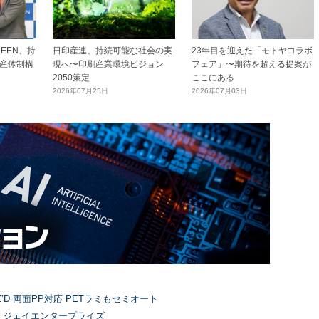
EEN、持
日印産連、持続可能な社会の実
23年目を迎えた「モトヤコラボ
産体制構
現へ〜印刷産業環境ビジョン
フェア」〜期待を超える提案が
2050策定
ここにある
2026年07月25日
2026年07月03日
’D 両面PP対応 PETラミもセミオート
）ジェイエンタープライズ