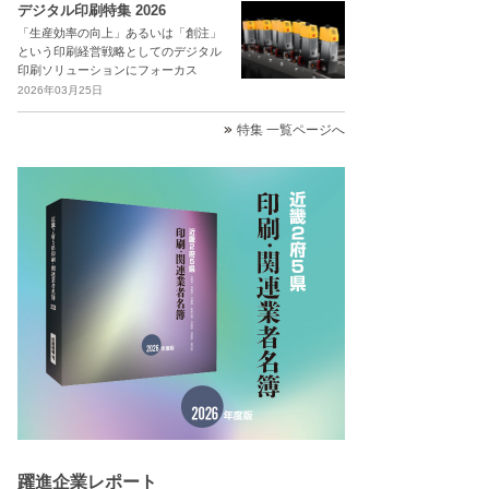
デジタル印刷特集 2026
「生産効率の向上」あるいは「創注」
という印刷経営戦略としてのデジタル
印刷ソリューションにフォーカス
2026年03月25日
特集 一覧ページへ
躍進企業レポート