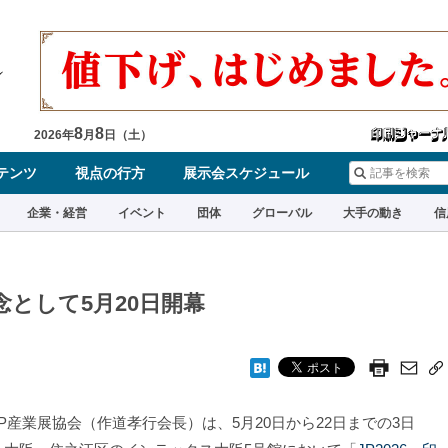
8
8
2026
年
月
日（
土
）
テンツ
視点の行方
展示会スケジュール
企業・経営
イベント
団体
グローバル
大手の動き
信
記念として5月20日開幕
P産業展協会（作道孝行会長）は、5月20日から22日までの3日