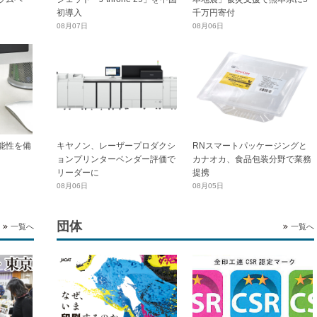
初導入
千万円寄付
08月07日
08月06日
能性を備
キヤノン、レーザープロダクシ
RNスマートパッケージングと
ョンプリンターベンダー評価で
カナオカ、食品包装分野で業務
リーダーに
提携
08月06日
08月05日
団体
一覧へ
一覧へ