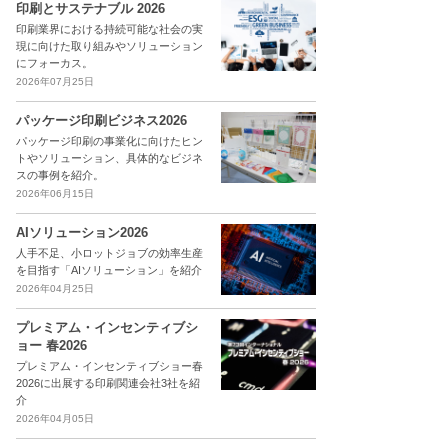
印刷とサステナブル 2026
印刷業界における持続可能な社会の実
現に向けた取り組みやソリューション
にフォーカス。
2026年07月25日
パッケージ印刷ビジネス2026
パッケージ印刷の事業化に向けたヒン
トやソリューション、具体的なビジネ
スの事例を紹介。
2026年06月15日
AIソリューション2026
人手不足、小ロットジョブの効率生産
を目指す「AIソリューション」を紹介
2026年04月25日
プレミアム・インセンティブシ
ョー 春2026
プレミアム・インセンティブショー春
2026に出展する印刷関連会社3社を紹
介
2026年04月05日