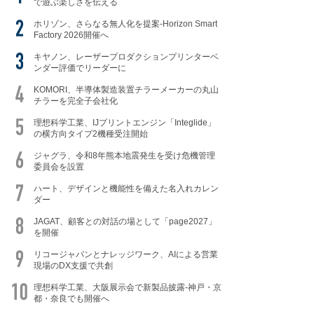
で遊ぶ楽しさを伝える
ホリゾン、さらなる無人化を提案-Horizon Smart
Factory 2026開催へ
キヤノン、レーザープロダクションプリンターベ
ンダー評価でリーダーに
KOMORI、半導体製造装置チラーメーカーの丸山
チラーを完全子会社化
理想科学工業、IJプリントエンジン「Integlide」
の横方向タイプ2機種受注開始
ジャグラ、令和8年熊本地震発生を受け危機管理
委員会を設置
ハート、デザインと機能性を備えた名入れカレン
ダー
JAGAT、顧客との対話の場として「page2027」
を開催
リコージャパンとナレッジワーク、AIによる営業
現場のDX支援で共創
理想科学工業、大阪展示会で新製品披露-神戸・京
都・奈良でも開催へ