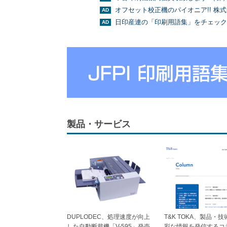
オフセット校正機のパイオニア!! 株
日印産連の「印刷用語集」をチェック
製品・サービス
DUPLODEC、処理速度が向上
T&K TOKA、製品・
した自動断裁機「V-595」発売
彩な情報を発信するコ