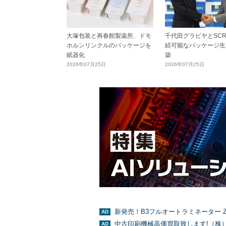
大塚包装と再春館製薬所、ドモ
千代田グラビヤとSCR
ホルンリンクルのパッケージを
続可能なパッケージ生
紙器化
築
2026年07月25日
2026年07月25日
新発売！B3フルオートラミネーター Z
中古印刷機械高価買取致します!（株