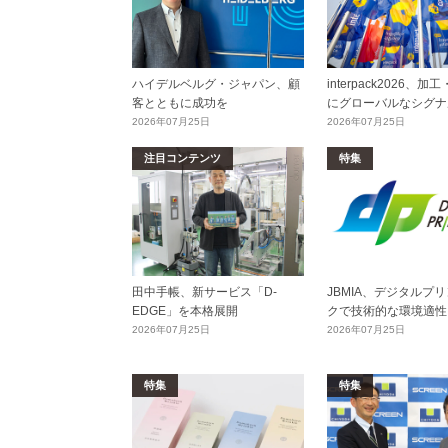
ハイデルベルグ・ジャパン、顧
interpack2026、
客とともに成功を
にグローバルなシグナ
2026年07月25日
2026年07月25日
注目コンテンツ
特集
田中手帳、新サービス「D-
JBMIA、デジタルプ
EDGE」を本格展開
クで技術的な環境適性
2026年07月25日
2026年07月25日
特集
特集