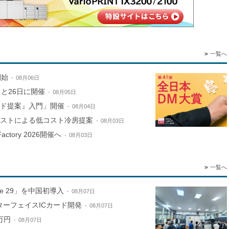
一覧へ
開始
08月06日
と26日に開催
08月05日
ンド提案』入門」開催
08月04日
ミストによる低コスト冷房提案
08月03日
ctory 2026開催へ
08月03日
一覧へ
ne 29」を中国初導入
08月07日
ターフェイスICカード開発
08月07日
万円
08月07日