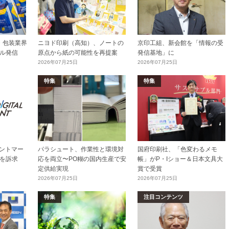
加工・包装業界
ニヨド印刷（高知）、ノートの
京印工組、新会館を「情報の受
ル発信
原点から紙の可能性を再提案
発信基地」に
2026年07月25日
2026年07月25日
特集
特集
リントマー
パラシュート、作業性と環境対
国府印刷社、「色変わるメモ
を訴求
応を両立〜PO糊の国内生産で安
帳」がP・Iショー＆日本文具大
定供給実現
賞で受賞
2026年07月25日
2026年07月25日
特集
注目コンテンツ