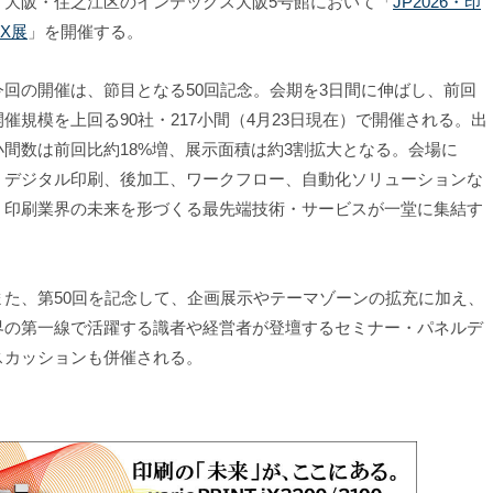
、大阪・住之江区のインテックス大阪5号館において「
JP2026・印
X展
」を開催する。
回の開催は、節目となる50回記念。会期を3日間に伸ばし、前回
開催規模を上回る90社・217小間（4月23日現在）で開催される。出
小間数は前回比約18%増、展示面積は約3割拡大となる。会場に
、デジタル印刷、後加工、ワークフロー、自動化ソリューションな
、印刷業界の未来を形づくる最先端技術・サービスが一堂に集結す
。
た、第50回を記念して、企画展示やテーマゾーンの拡充に加え、
界の第一線で活躍する識者や経営者が登壇するセミナー・パネルデ
スカッションも併催される。