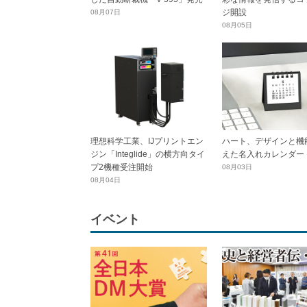
ジ開設
08月07日
08月05日
理想科学工業、IJプリントエン
ハート、デザインと機
ジン「Integlide」の横方向タイ
えた名入れカレンダー
プ2機種受注開始
08月03日
08月04日
イベント