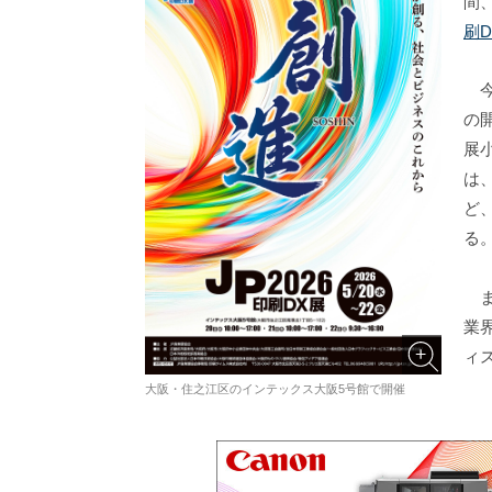
間
刷D
今
の
展
は
ど
る
ま
業
ィ
大阪・住之江区のインテックス大阪5号館で開催