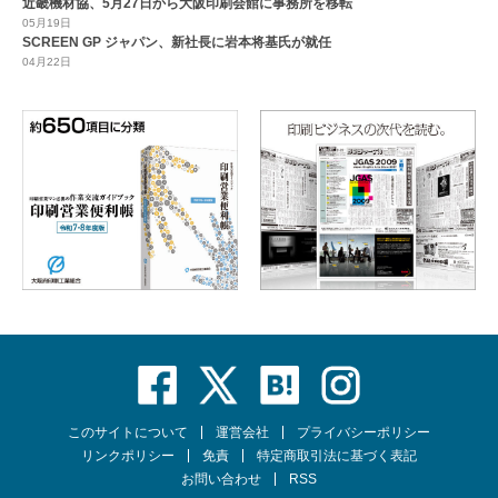
近畿機材協、5月27日から大阪印刷会館に事務所を移転
05月19日
SCREEN GP ジャパン、新社長に岩本将基氏が就任
04月22日
このサイトについて
運営会社
プライバシーポリシー
リンクポリシー
免責
特定商取引法に基づく表記
お問い合わせ
RSS