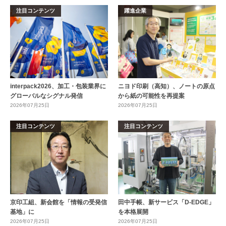
注目コンテンツ
躍進企業
interpack2026、加工・包装業界に
ニヨド印刷（高知）、ノートの原点
グローバルなシグナル発信
から紙の可能性を再提案
2026年07月25日
2026年07月25日
注目コンテンツ
注目コンテンツ
京印工組、新会館を「情報の受発信
田中手帳、新サービス「D-EDGE」
基地」に
を本格展開
2026年07月25日
2026年07月25日