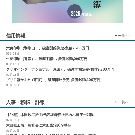
信用情報
一覧へ
大黄印刷（和歌山）、破産開始決定-負債7,200万円
07月28日
中長印刷（青森）、破産申請へ-負債1億6,000万円
06月17日
クリオインターナショナル（東京）、破産開始決定-負債9,700万円
06月02日
プリモほか1社（東京）、破産開始決定-負債4億8,100万円
06月02日
人事・移転・訃報
一覧へ
【訃報】木田鉄工所 前代表取締役社長の木田庄一郎氏
07月07日
木田鉄工所、新社長に木田憲治氏が就任
07月06日