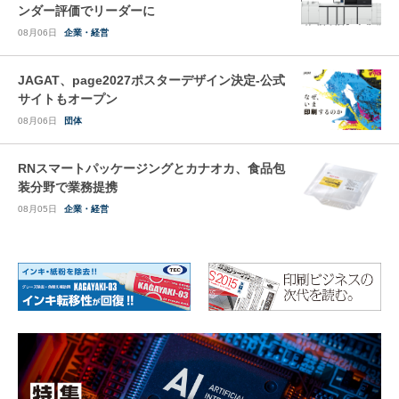
ンダー評価でリーダーに
08月06日
企業・経営
JAGAT、page2027ポスターデザイン決定-公式
サイトもオープン
08月06日
団体
RNスマートパッケージングとカナオカ、食品包
装分野で業務提携
08月05日
企業・経営