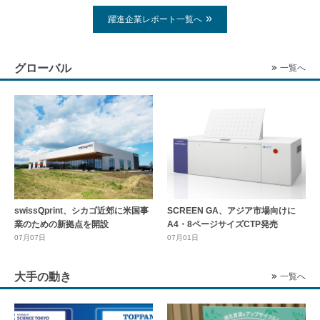
躍進企業レポート一覧へ
グローバル
一覧へ
swissQprint、シカゴ近郊に⽶国事
SCREEN GA、アジア市場向けに
業のための新拠点を開設
A4・8ページサイズCTP発売
07月07日
07月01日
大手の動き
一覧へ