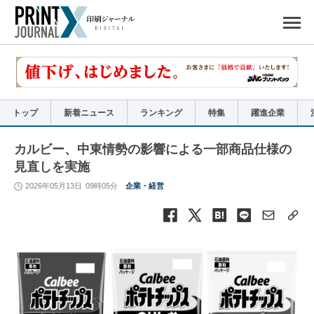
ペ
ー
ジ
の
先
頭
で
す
コ
ン
テ
ン
ツ
エ
リ
ア
トップ
新着ニュース
ランキング
特集
躍進企業
へ
ナ
ビ
ゲ
ー
カルビー、中東情勢の影響による一部商品仕様の
シ
ョ
見直しを実施
ン
へ
2026年05月13日
09時05分
企業・経営