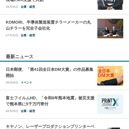
08月05日
企業・経営
KOMORI、半導体製造装置チラーメーカーの丸
山チラーを完全子会社化
07月30日
企業・経営
最新ニュース
日本郵便、「第41回全日本DM大賞」の作品募集
開始
08月06日
イベント
富士フイルムHD、「令和8年熊本地震」被災支援
で熊本県に5千万円寄付
08月06日
企業・経営
キヤノン、レーザープロダクションプリンターベ