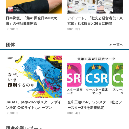
日本郵便、「第41回全日本DM大
アイワード、「社史と経営者伝・東
賞」の作品募集開始
京展」8月25日と26日に開催
08月06日
08月05日
団体
一覧へ
全印工連CSR、ワンスター3社とツ
JAGAT、page2027ポスターデザイ
ースター2社を新規認定
ン決定-公式サイトもオープン
08月04日
08月06日
躍進企業レポート