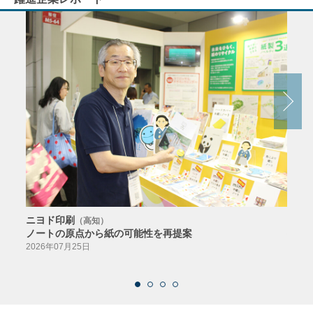
ニヨド印刷
サン
（高知）
ノートの原点から紙の可能性を再提案
特色か
導入
2026年07月25日
2026