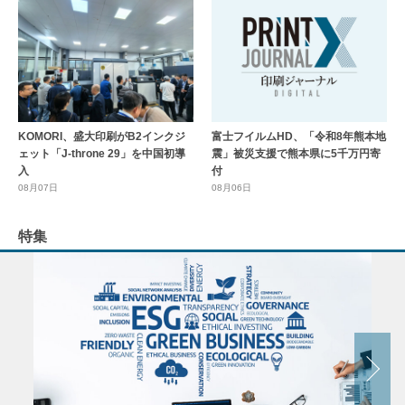
KOMORI、盛大印刷がB2インクジ
富士フイルムHD、「令和8年熊本地
ェット「J-throne 29」を中国初導
震」被災支援で熊本県に5千万円寄
入
付
08月07日
08月06日
特集