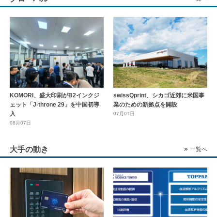
KOMORI、盛大印刷がB2インクジ
swissQprint、シカゴ近郊に⽶国事
ェット「J-throne 29」を中国初導
業のための新拠点を開設
入
07月07日
08月07日
大手の動き
一覧へ