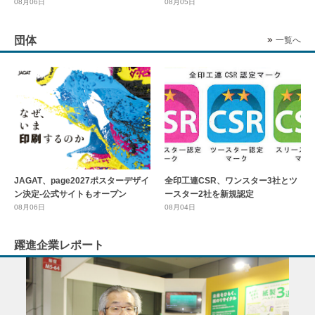
08月06日
08月05日
団体
一覧へ
全印工連CSR、ワンスター3社とツ
JAGAT、page2027ポスターデザイ
ースター2社を新規認定
ン決定-公式サイトもオープン
08月04日
08月06日
躍進企業レポート