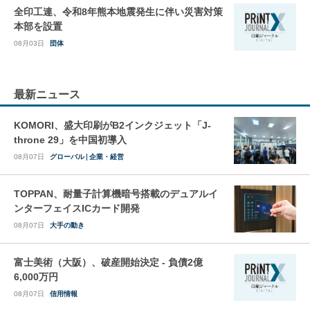
全印工連、令和8年熊本地震発生に伴い災害対策
本部を設置
08月03日
団体
最新ニュース
KOMORI、盛大印刷がB2インクジェット「J-
throne 29」を中国初導入
08月07日
グローバル
企業・経営
TOPPAN、耐量子計算機暗号搭載のデュアルイ
ンターフェイスICカード開発
08月07日
大手の動き
富士美術（大阪）、破産開始決定 - 負債2億
6,000万円
08月07日
信用情報