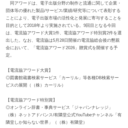
同アワードは、電子出版分野の制作と流通に関して企業・
団体等の優れた製品/サービス/業績/研究等について表彰する
ことにより、電子出版市場の活性化と発展に寄与することを
目的として2018年より実施されている。9回目となる今回
は、電流協アワード大賞1件、電流協アワード特別賞2件を選
出した。なお、電流協は5月28日開催の電流協総会後の懇親
会において、「電流協アワード2026」贈賞式を開催する予
定。
【電流協アワード大賞】
◎図書館蔵書検索サービス「カーリル」等各種DB検索サー
ビスの展開（（株）カーリル）
【電流協アワード特別賞】
◎オンライン辞書・事典サービス「ジャパンナレッジ」
（株）ネットアドバンス/有隣堂公式YouTubeチャンネル「有
隣堂しか知らない世界」（（株）有隣堂）