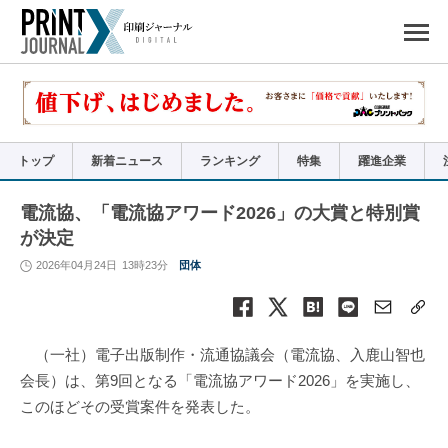
ペ
ー
ジ
の
先
頭
で
す
コ
ン
テ
ン
ツ
エ
リ
ア
トップ
新着ニュース
ランキング
特集
躍進企業
へ
ナ
ビ
ゲ
ー
電流協、「電流協アワード2026」の大賞と特別賞
シ
ョ
が決定
ン
へ
2026年04月24日
13時23分
団体
（一社）電子出版制作・流通協議会（電流協、入鹿山智也
会長）は、第9回となる「電流協アワード2026」を実施し、
このほどその受賞案件を発表した。