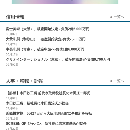
信用情報
一覧へ
富士美術（大阪）、破産開始決定 - 負債2億6,000万円
08月07日
大黄印刷（和歌山）、破産開始決定-負債7,200万円
07月28日
中長印刷（青森）、破産申請へ-負債1億6,000万円
06月17日
クリオインターナショナル（東京）、破産開始決定-負債9,700万円
06月02日
人事・移転・訃報
一覧へ
【訃報】木田鉄工所 前代表取締役社長の木田庄一郎氏
07月07日
木田鉄工所、新社長に木田憲治氏が就任
07月06日
近畿機材協、5月27日から大阪印刷会館に事務所を移転
05月19日
SCREEN GP ジャパン、新社長に岩本将基氏が就任
04月22日