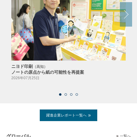
ニヨド印刷
サン
（高知）
ノートの原点から紙の可能性を再提案
特色か
導入
2026年07月25日
2026
躍進企業レポート一覧へ
グローバル
一覧へ