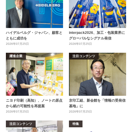
ハイデルベルグ・ジャパン、顧客と
interpack2026、加工・包装業界に
ともに成功を
グローバルなシグナル発信
2026年07月25日
2026年07月25日
躍進企業
注目コンテンツ
ニヨド印刷（高知）、ノートの原点
京印工組、新会館を「情報の受発信
から紙の可能性を再提案
基地」に
2026年07月25日
2026年07月25日
注目コンテンツ
特集