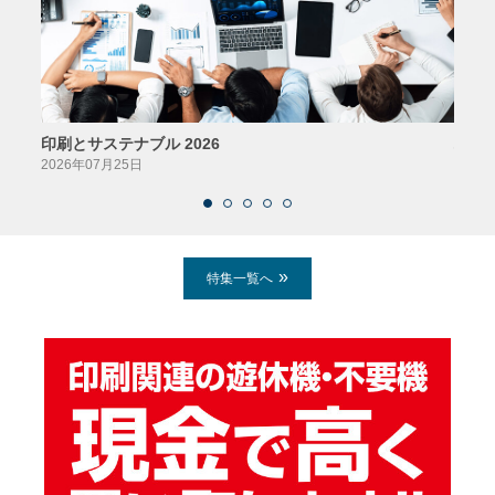
印刷とサステナブル 2026
パッ
2026年07月25日
2026
特集一覧へ