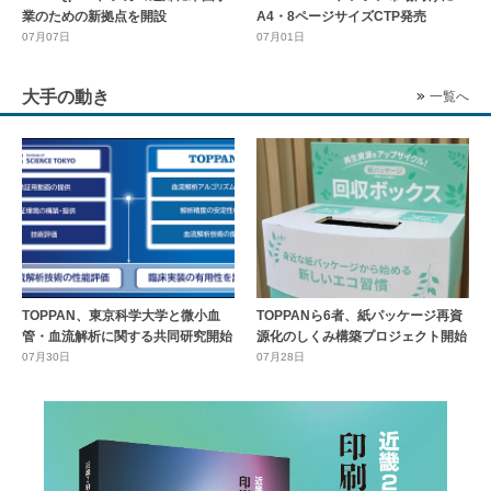
業のための新拠点を開設
A4・8ページサイズCTP発売
07月07日
07月01日
大手の動き
一覧へ
TOPPAN、東京科学大学と微小血
TOPPANら6者、紙パッケージ再資
管・血流解析に関する共同研究開始
源化のしくみ構築プロジェクト開始
07月30日
07月28日