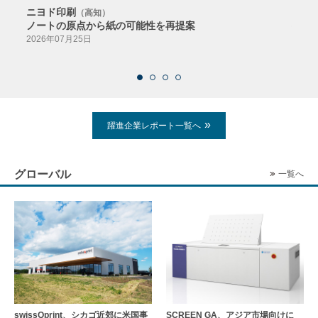
ニヨド印刷
サン
（高知）
ノートの原点から紙の可能性を再提案
特色か
導入
2026年07月25日
2026
躍進企業レポート一覧へ
グローバル
一覧へ
swissQprint、シカゴ近郊に⽶国事
SCREEN GA、アジア市場向けに