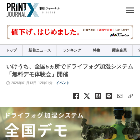
ペ
ー
ジ
の
先
頭
で
す
コ
ン
テ
ン
ツ
エ
リ
ア
トップ
新着ニュース
ランキング
特集
躍進企業
へ
ナ
ビ
ゲ
ー
いけうち、全国5ヵ所でドライフォグ加湿システム
シ
ョ
「無料デモ体験会」開催
ン
へ
2026年01月13日
12時01分
イベント