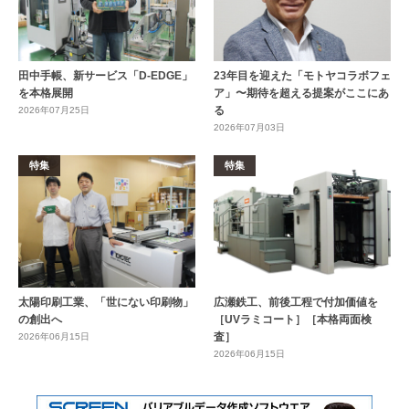
田中手帳、新サービス「D-EDGE」
23年目を迎えた「モトヤコラボフェ
を本格展開
ア」〜期待を超える提案がここにあ
る
2026年07月25日
2026年07月03日
特集
特集
太陽印刷工業、「世にない印刷物」
広瀬鉄工、前後工程で付加価値を
の創出へ
［UVラミコート］［本格両面検
査］
2026年06月15日
2026年06月15日