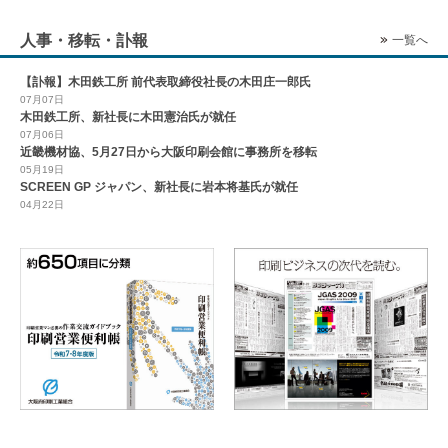
人事・移転・訃報
一覧へ
【訃報】木田鉄工所 前代表取締役社長の木田庄一郎氏
07月07日
木田鉄工所、新社長に木田憲治氏が就任
07月06日
近畿機材協、5月27日から大阪印刷会館に事務所を移転
05月19日
SCREEN GP ジャパン、新社長に岩本将基氏が就任
04月22日