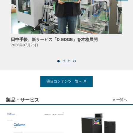
田中手帳、新サービス「D-EDGE」を本格展開
23
案が
2026年07月25日
2026
注目コンテンツ一覧へ
製品・サービス
一覧へ