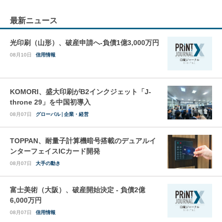
最新ニュース
光印刷（山形）、破産申請へ-負債1億3,000万円
08月10日
信用情報
KOMORI、盛大印刷がB2インクジェット「J-
throne 29」を中国初導入
08月07日
グローバル
企業・経営
TOPPAN、耐量子計算機暗号搭載のデュアルイ
ンターフェイスICカード開発
08月07日
大手の動き
富士美術（大阪）、破産開始決定 - 負債2億
6,000万円
08月07日
信用情報