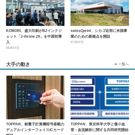
KOMORI、盛大印刷がB2インクジ
swissQprint、シカゴ近郊に⽶国事
ェット「J-throne 29」を中国初導
業のための新拠点を開設
入
07月07日
08月07日
大手の動き
一覧へ
TOPPAN、耐量子計算機暗号搭載の
TOPPAN、東京科学大学と微小血
デュアルインターフェイスICカード
管・血流解析に関する共同研究開始