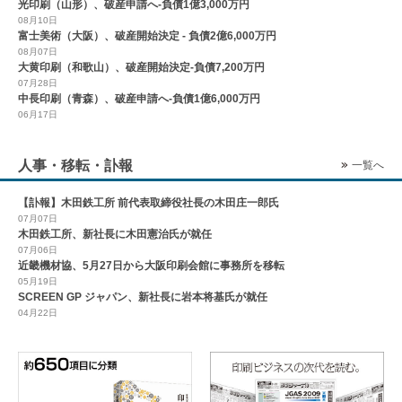
光印刷（山形）、破産申請へ-負債1億3,000万円
08月10日
富士美術（大阪）、破産開始決定 - 負債2億6,000万円
08月07日
大黄印刷（和歌山）、破産開始決定-負債7,200万円
07月28日
中長印刷（青森）、破産申請へ-負債1億6,000万円
06月17日
人事・移転・訃報
一覧へ
【訃報】木田鉄工所 前代表取締役社長の木田庄一郎氏
07月07日
木田鉄工所、新社長に木田憲治氏が就任
07月06日
近畿機材協、5月27日から大阪印刷会館に事務所を移転
05月19日
SCREEN GP ジャパン、新社長に岩本将基氏が就任
04月22日