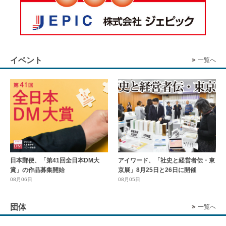
イベント
一覧へ
日本郵便、「第41回全日本DM大
アイワード、「社史と経営者伝・東
賞」の作品募集開始
京展」8月25日と26日に開催
08月06日
08月05日
団体
一覧へ