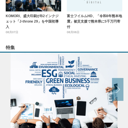
KOMORI、盛大印刷がB2インクジ
富士フイルムHD、「令和8年熊本地
ェット「J-throne 29」を中国初導
震」被災支援で熊本県に5千万円寄
入
付
08月07日
08月06日
特集