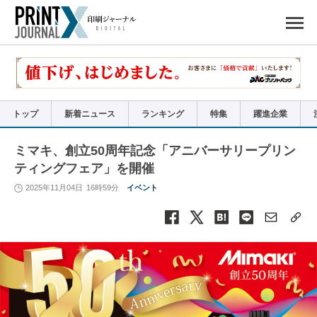
ペ
ー
ジ
の
先
頭
で
す
コ
ン
テ
ン
ツ
エ
リ
ア
トップ
新着ニュース
ランキング
特集
躍進企業
へ
ナ
ビ
ゲ
ー
ミマキ、創立50周年記念「アニバーサリープリン
シ
ョ
ティングフェア」を開催
ン
へ
2025年11月04日
16時59分
イベント