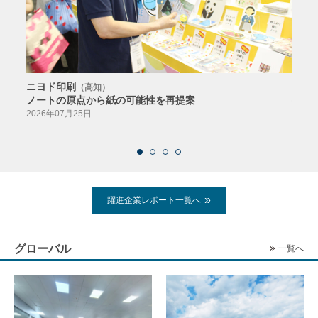
ニヨド印刷
サン
（高知）
ノートの原点から紙の可能性を再提案
特色か
導入
2026年07月25日
2026
躍進企業レポート一覧へ
グローバル
一覧へ