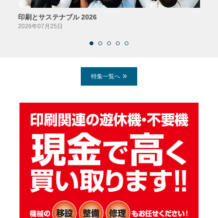
印刷とサステナブル 2026
パッ
2026年07月25日
2026
特集一覧へ