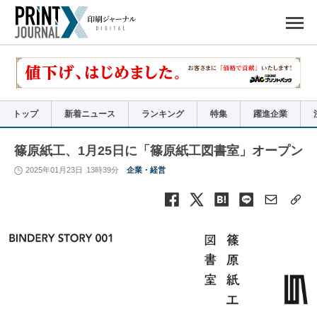
ペ
ー
ジ
の
先
頭
で
す
コ
ン
テ
ン
ツ
エ
リ
ア
トップ
新着ニュース
ランキング
特集
躍進企業
へ
ナ
ビ
ゲ
ー
篠原紙工、1月25日に「篠原紙工図書室」オープン
シ
ョ
ン
2025年01月23日
13時39分
企業・経営
へ