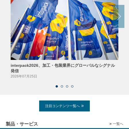
interpack2026、加工・包装業界にグローバルなシグナル
京印
発信
2026
2026年07月25日
注目コンテンツ一覧へ
製品・サービス
一覧へ