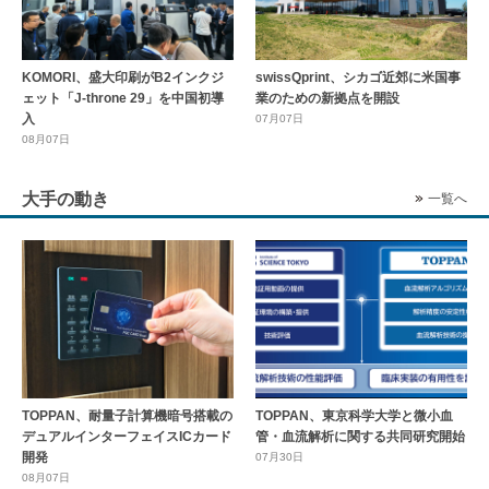
KOMORI、盛大印刷がB2インクジ
swissQprint、シカゴ近郊に⽶国事
ェット「J-throne 29」を中国初導
業のための新拠点を開設
入
07月07日
08月07日
大手の動き
一覧へ
TOPPAN、耐量子計算機暗号搭載の
TOPPAN、東京科学大学と微小血
デュアルインターフェイスICカード
管・血流解析に関する共同研究開始
開発
07月30日
08月07日