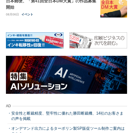
日本郵便、「第41回全日本DM大賞」の作品募集
開始
08月06日
イベント
AD
安全性と断裁精度、堅牢性に優れた勝田断裁機、14社のお客さま
の声を掲載
オンデマンド出力によるターポリン製SP販促ツール制作ご案内は