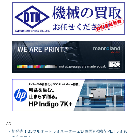
AD
新発売！B3フルオートラミネーター Z’D 両面PP対応 PETラミも
セミオート