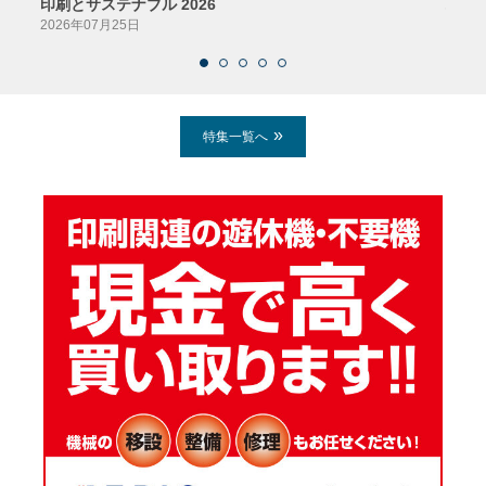
印刷とサステナブル 2026
パッ
2026年07月25日
2026
特集一覧へ