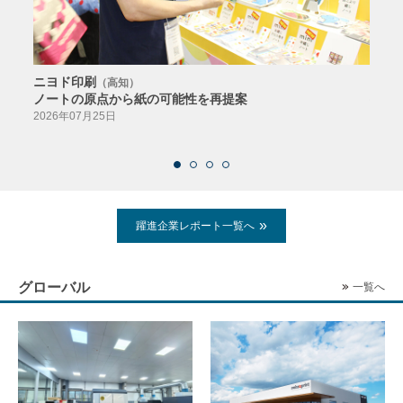
ニヨド印刷
サン
（高知）
ノートの原点から紙の可能性を再提案
特色か
導入
2026年07月25日
2026
躍進企業レポート一覧へ
グローバル
一覧へ