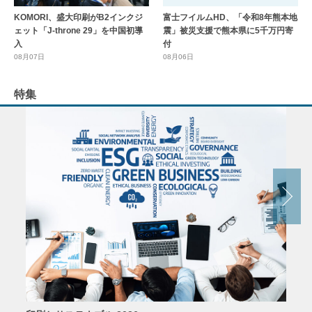
KOMORI、盛大印刷がB2インクジ
富士フイルムHD、「令和8年熊本地
ェット「J-throne 29」を中国初導
震」被災支援で熊本県に5千万円寄
入
付
08月07日
08月06日
特集