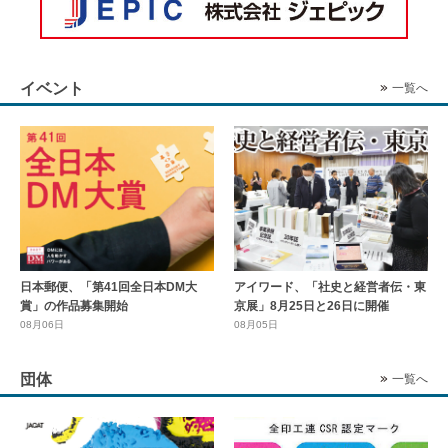
イベント
一覧へ
日本郵便、「第41回全日本DM大
アイワード、「社史と経営者伝・東
賞」の作品募集開始
京展」8月25日と26日に開催
08月06日
08月05日
団体
一覧へ