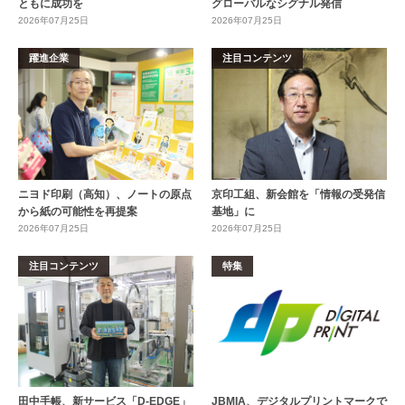
ともに成功を
グローバルなシグナル発信
2026年07月25日
2026年07月25日
躍進企業
注目コンテンツ
ニヨド印刷（高知）、ノートの原点
京印工組、新会館を「情報の受発信
から紙の可能性を再提案
基地」に
2026年07月25日
2026年07月25日
注目コンテンツ
特集
田中手帳、新サービス「D-EDGE」
JBMIA、デジタルプリントマークで