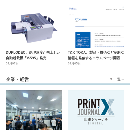
DUPLODEC、処理速度が向上した
T&K TOKA、製品・技術など多彩な
自動断裁機「V-595」発売
情報を発信するコラムページ開設
08月07日
08月05日
企業・経営
一覧へ