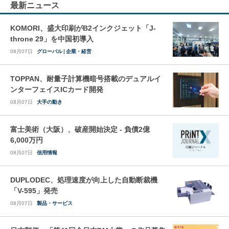
最新ニュース
KOMORI、盛大印刷がB2インクジェット「J-
throne 29」を中国初導入
08月07日
グローバル
企業・経営
TOPPAN、耐量子計算機暗号搭載のデュアルイ
ンターフェイスICカード開発
08月07日
大手の動き
富士美術（大阪）、破産開始決定 - 負債2億
6,000万円
08月07日
信用情報
DUPLODEC、処理速度が向上した自動断裁機
「V-595」発売
08月07日
製品・サービス