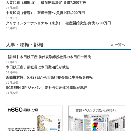
大黄印刷（和歌山）、破産開始決定-負債7,200万円
07月28日
中長印刷（青森）、破産申請へ-負債1億6,000万円
06月17日
クリオインターナショナル（東京）、破産開始決定-負債9,700万円
06月02日
人事・移転・訃報
一覧へ
【訃報】木田鉄工所 前代表取締役社長の木田庄一郎氏
07月07日
木田鉄工所、新社長に木田憲治氏が就任
07月06日
近畿機材協、5月27日から大阪印刷会館に事務所を移転
05月19日
SCREEN GP ジャパン、新社長に岩本将基氏が就任
04月22日