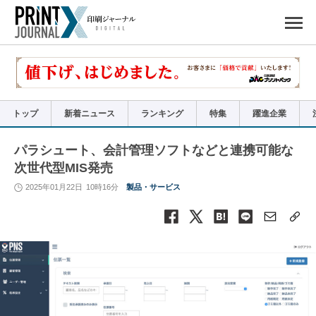
ペ
ー
ジ
の
先
頭
で
す
コ
ン
テ
ン
ツ
エ
リ
ア
トップ
新着ニュース
ランキング
特集
躍進企業
へ
ナ
ビ
ゲ
ー
パラシュート、会計管理ソフトなどと連携可能な
シ
ョ
次世代型MIS発売
ン
へ
2025年01月22日
10時16分
製品・サービス