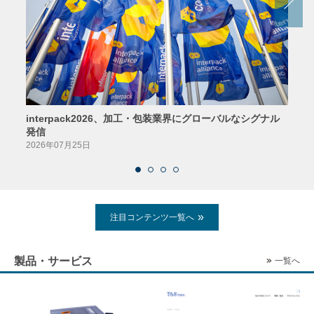
interpack2026、加工・包装業界にグローバルなシグナル
京印
発信
2026
2026年07月25日
注目コンテンツ一覧へ
製品・サービス
一覧へ