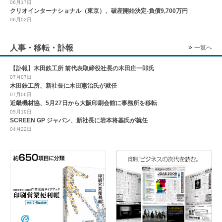
06月17日
クリオインターナショナル（東京）、破産開始決定-負債9,700万円
06月02日
人事・移転・訃報
一覧へ
【訃報】木田鉄工所 前代表取締役社長の木田庄一郎氏
07月07日
木田鉄工所、新社長に木田憲治氏が就任
07月06日
近畿機材協、5月27日から大阪印刷会館に事務所を移転
05月19日
SCREEN GP ジャパン、新社長に岩本将基氏が就任
04月22日