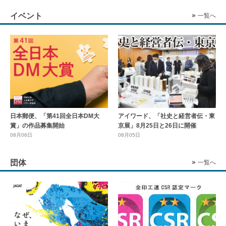
イベント
一覧へ
日本郵便、「第41回全日本DM大
アイワード、「社史と経営者伝・東
賞」の作品募集開始
京展」8月25日と26日に開催
08月06日
08月05日
団体
一覧へ