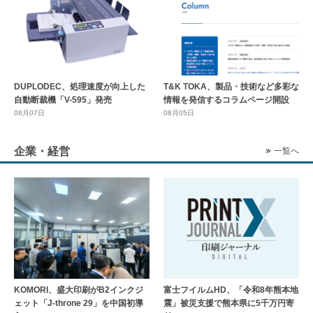
DUPLODEC、処理速度が向上した
T&K TOKA、製品・技術など多彩な
自動断裁機「V-595」発売
情報を発信するコラムページ開設
08月07日
08月05日
企業・経営
一覧へ
KOMORI、盛大印刷がB2インクジ
富士フイルムHD、「令和8年熊本地
ェット「J-throne 29」を中国初導
震」被災支援で熊本県に5千万円寄