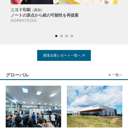
ニヨド印刷
サン
（高知）
ノートの原点から紙の可能性を再提案
特色か
導入
2026年07月25日
2026
躍進企業レポート一覧へ
グローバル
一覧へ