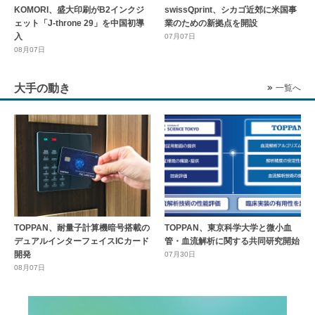
KOMORI、盛大印刷がB2インクジ
swissQprint、シカゴ近郊に⽶国事
ェット「J-throne 29」を中国初導
業のための新拠点を開設
入
07月07日
08月07日
大手の動き
一覧へ
TOPPAN、耐量子計算機暗号搭載の
TOPPAN、東京科学大学と微小血
デュアルインターフェイスICカード
管・血流解析に関する共同研究開始
開発
07月30日
08月07日