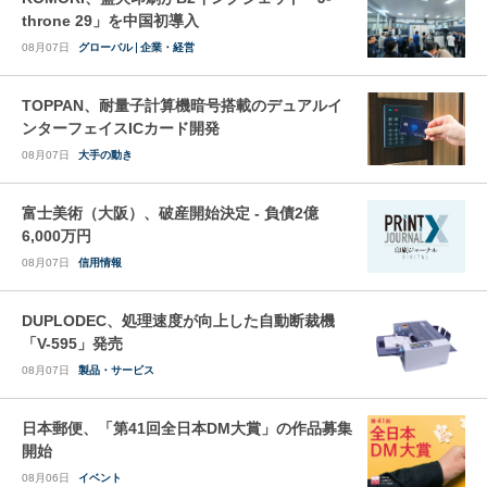
throne 29」を中国初導入
08月07日
グローバル
企業・経営
TOPPAN、耐量子計算機暗号搭載のデュアルイ
ンターフェイスICカード開発
08月07日
大手の動き
富士美術（大阪）、破産開始決定 - 負債2億
6,000万円
08月07日
信用情報
DUPLODEC、処理速度が向上した自動断裁機
「V-595」発売
08月07日
製品・サービス
日本郵便、「第41回全日本DM大賞」の作品募集
開始
08月06日
イベント