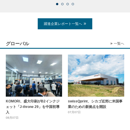
躍進企業レポート一覧へ
グローバル
一覧へ
KOMORI、盛大印刷がB2インクジ
swissQprint、シカゴ近郊に⽶国事
ェット「J-throne 29」を中国初導
業のための新拠点を開設
入
07月07日
08月07日