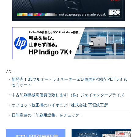
AD
新発売！B3フルオートラミネーター Z’D 両面PP対応 PETラミも
セミオート
中古印刷機械高価買取致します!（株）ジェイエンタープライズ
オフセット校正機のパイオニア!! 株式会社 下垣鉄工所
日印産連の「印刷用語集」をチェック！