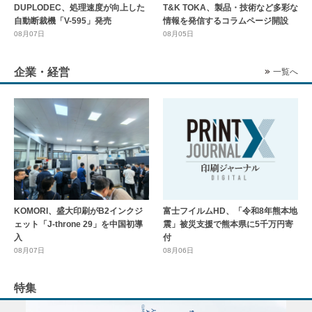
DUPLODEC、処理速度が向上した
T&K TOKA、製品・技術など多彩な
自動断裁機「V-595」発売
情報を発信するコラムページ開設
08月07日
08月05日
企業・経営
一覧へ
KOMORI、盛大印刷がB2インクジ
富士フイルムHD、「令和8年熊本地
ェット「J-throne 29」を中国初導
震」被災支援で熊本県に5千万円寄
入
付
08月07日
08月06日
特集