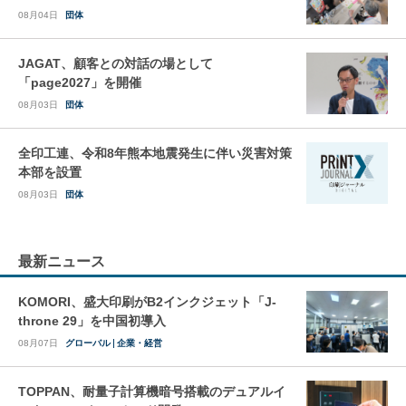
08月04日
団体
JAGAT、顧客との対話の場として
「page2027」を開催
08月03日
団体
全印工連、令和8年熊本地震発生に伴い災害対策
本部を設置
08月03日
団体
最新ニュース
KOMORI、盛大印刷がB2インクジェット「J-
throne 29」を中国初導入
08月07日
グローバル
企業・経営
TOPPAN、耐量子計算機暗号搭載のデュアルイ