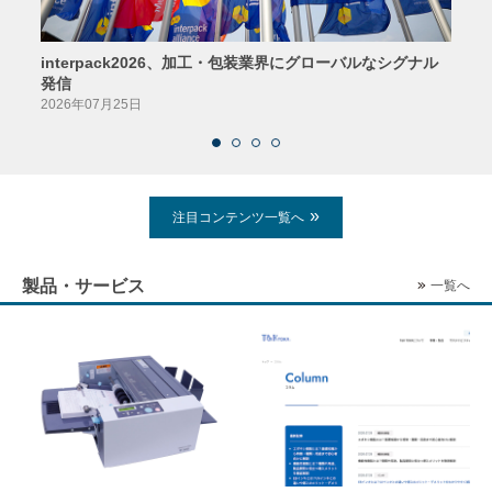
interpack2026、加工・包装業界にグローバルなシグナル
京印
発信
2026
2026年07月25日
注目コンテンツ一覧へ
製品・サービス
一覧へ