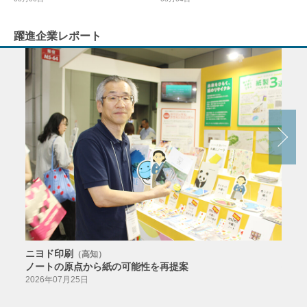
躍進企業レポート
ニヨド印刷
サン
（高知）
ノートの原点から紙の可能性を再提案
特色か
導入
2026年07月25日
2026