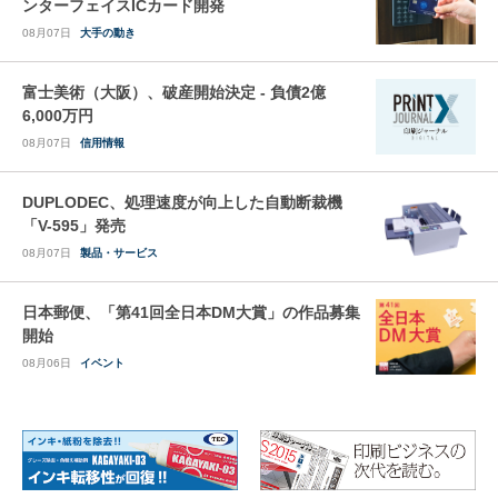
ンターフェイスICカード開発
08月07日
大手の動き
富士美術（大阪）、破産開始決定 - 負債2億
6,000万円
08月07日
信用情報
DUPLODEC、処理速度が向上した自動断裁機
「V-595」発売
08月07日
製品・サービス
日本郵便、「第41回全日本DM大賞」の作品募集
開始
08月06日
イベント