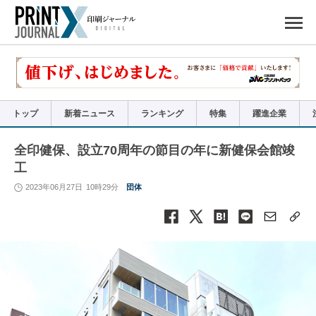
ペ
ー
ジ
の
先
頭
で
す
コ
ン
テ
ン
ツ
エ
リ
ア
トップ
新着ニュース
ランキング
特集
躍進企業
へ
ナ
ビ
ゲ
ー
全印健保、設立70周年の節目の年に新健保会館竣
シ
ョ
工
ン
へ
2023年06月27日
10時29分
団体