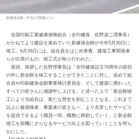
新健保会館（中央の7階建ビル）
全国印刷工業健康保険組合（全印健保、佐野栄二理事長）
がかねてより建設を進めていた新健保会館が今年5月30日に
竣工。6月26日には、組合員をはじめ来賓、建築工事関係者
らが出席のもの、竣工式が執り行われた。
冒頭、挨拶した佐野理事長は「全印健保設立70周年の節目
の年に新会館を竣工することができたことに対し、改めて組
合員や印刷健保会館事業検討委員会、そして建築に携わった
すべての皆さんに感謝申し上げる」と述べた上で「新会館竣
工により当組合は、新たな歴史を刻むこととなる。これまで
以上に被保険者、事業者の皆さんへ、より充実したサービス
を提供できるよう職員一同、職務に精励していく」と新会館
竣工を契機にさらなるサービス向上を図っていくことを明ら
かにした。