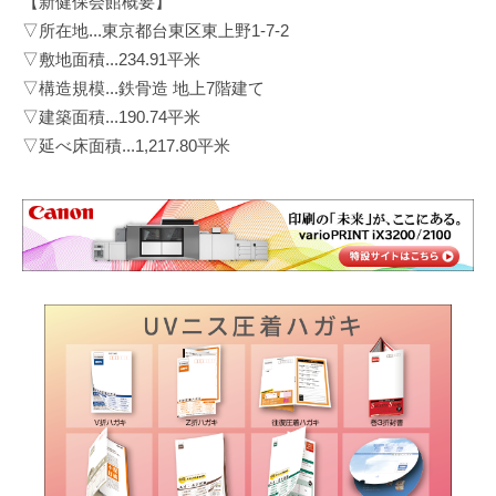
【新健保会館概要】
▽所在地...東京都台東区東上野1-7-2
▽敷地面積...234.91平米
▽構造規模...鉄骨造 地上7階建て
▽建築面積...190.74平米
▽延べ床面積...1,217.80平米