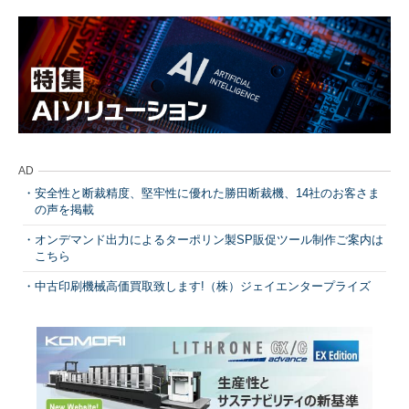
AD
安全性と断裁精度、堅牢性に優れた勝田断裁機、14社のお客さま
の声を掲載
オンデマンド出力によるターポリン製SP販促ツール制作ご案内は
こちら
中古印刷機械高価買取致します!（株）ジェイエンタープライズ