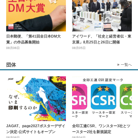
日本郵便、「第41回全日本DM大
アイワード、「社史と経営者伝・東
賞」の作品募集開始
京展」8月25日と26日に開催
08月06日
08月05日
団体
一覧へ
全印工連CSR、ワンスター3社とツ
JAGAT、page2027ポスターデザイ
ースター2社を新規認定
ン決定-公式サイトもオープン
08月04日
08月06日