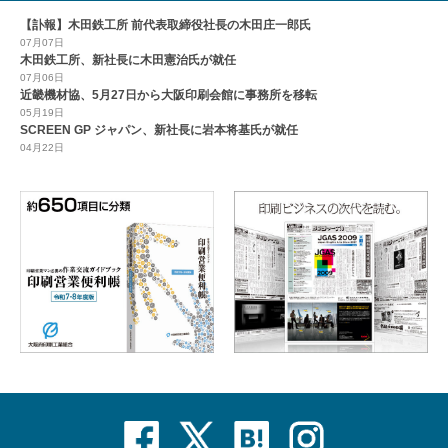
【訃報】木田鉄工所 前代表取締役社長の木田庄一郎氏
07月07日
木田鉄工所、新社長に木田憲治氏が就任
07月06日
近畿機材協、5月27日から大阪印刷会館に事務所を移転
05月19日
SCREEN GP ジャパン、新社長に岩本将基氏が就任
04月22日