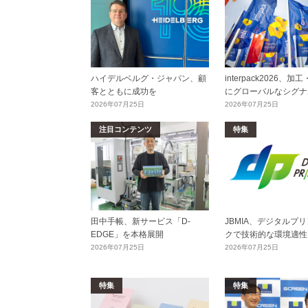
ハイデルベルグ・ジャパン、顧
interpack2026、
客とともに成功を
にグローバルなシグナ
2026年07月25日
2026年07月25日
注目コンテンツ
特集
田中手帳、新サービス「D-
JBMIA、デジタルプ
EDGE」を本格展開
クで技術的な環境適性
2026年07月25日
2026年07月25日
特集
特集