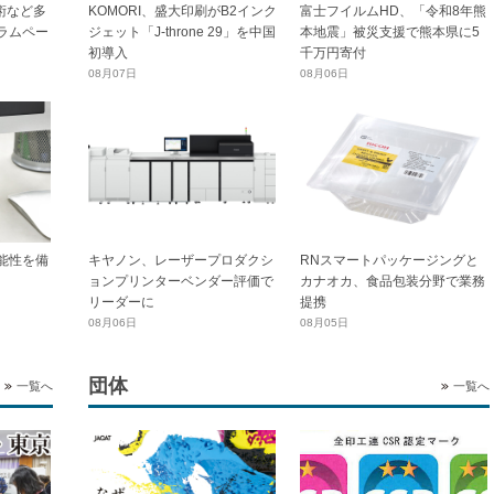
技術など多
KOMORI、盛大印刷がB2インク
富士フイルムHD、「令和8年熊
ラムペー
ジェット「J-throne 29」を中国
本地震」被災支援で熊本県に5
初導入
千万円寄付
08月07日
08月06日
能性を備
キヤノン、レーザープロダクシ
RNスマートパッケージングと
ョンプリンターベンダー評価で
カナオカ、食品包装分野で業務
リーダーに
提携
08月06日
08月05日
団体
一覧へ
一覧へ