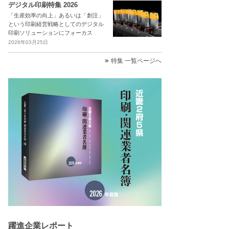
デジタル印刷特集 2026
「生産効率の向上」あるいは「創注」
という印刷経営戦略としてのデジタル
印刷ソリューションにフォーカス
2026年03月25日
特集 一覧ページへ
躍進企業レポート