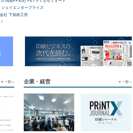
’D 両面PP対応 PETラミもセミオート
）ジェイエンタープライズ
式会社 下垣鉄工所
！
企業・経営
一覧へ
一覧へ