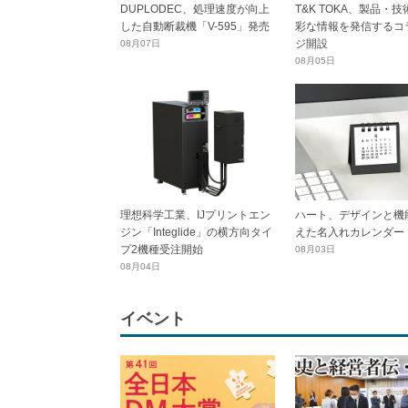
DUPLODEC、処理速度が向上
T&K TOKA、製品・
した自動断裁機「V-595」発売
彩な情報を発信するコ
ジ開設
08月07日
08月05日
理想科学工業、IJプリントエン
ハート、デザインと機
ジン「Integlide」の横方向タイ
えた名入れカレンダー
プ2機種受注開始
08月03日
08月04日
イベント