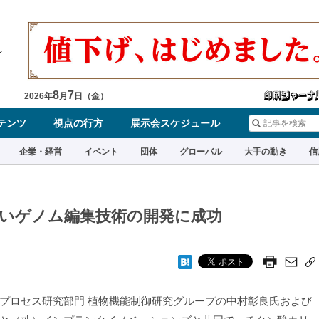
8
7
2026
年
月
日（
金
）
テンツ
視点の行方
展示会スケジュール
企業・経営
イベント
団体
グローバル
大手の動き
信
いゲノム編集技術の開発に成功
プロセス研究部門 植物機能制御研究グループの中村彰良氏および