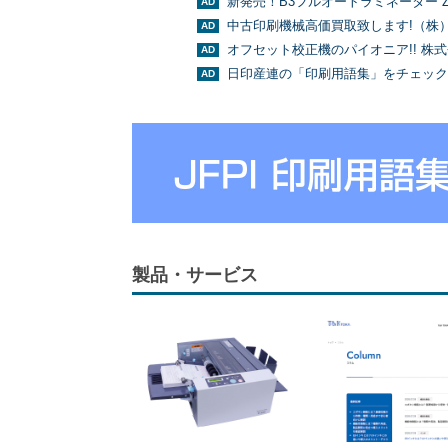
新発売！B3フルオートラミネーター Z
中古印刷機械高価買取致します!（株
オフセット校正機のパイオニア!! 株
日印産連の「印刷用語集」をチェック
製品・サービス