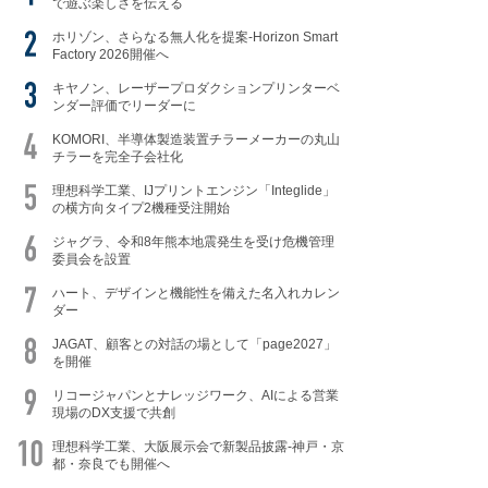
で遊ぶ楽しさを伝える
ホリゾン、さらなる無人化を提案-Horizon Smart
Factory 2026開催へ
キヤノン、レーザープロダクションプリンターベ
ンダー評価でリーダーに
KOMORI、半導体製造装置チラーメーカーの丸山
チラーを完全子会社化
理想科学工業、IJプリントエンジン「Integlide」
の横方向タイプ2機種受注開始
ジャグラ、令和8年熊本地震発生を受け危機管理
委員会を設置
ハート、デザインと機能性を備えた名入れカレン
ダー
JAGAT、顧客との対話の場として「page2027」
を開催
リコージャパンとナレッジワーク、AIによる営業
現場のDX支援で共創
理想科学工業、大阪展示会で新製品披露-神戸・京
都・奈良でも開催へ