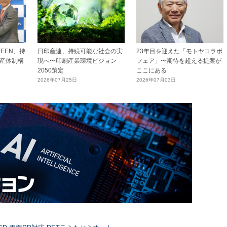
EEN、持
日印産連、持続可能な社会の実
23年目を迎えた「モトヤコラボ
産体制構
現へ〜印刷産業環境ビジョン
フェア」〜期待を超える提案が
2050策定
ここにある
2026年07月25日
2026年07月03日