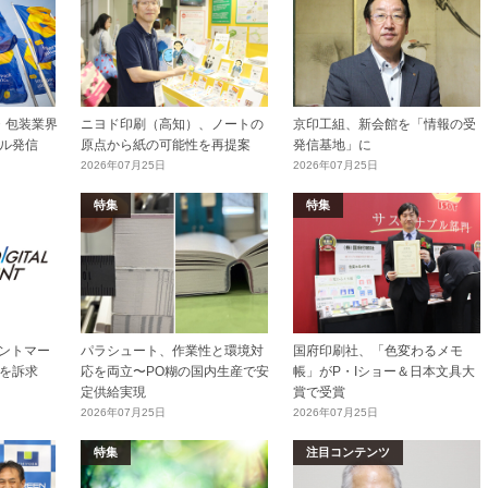
加工・包装業界
ニヨド印刷（高知）、ノートの
京印工組、新会館を「情報の受
ル発信
原点から紙の可能性を再提案
発信基地」に
2026年07月25日
2026年07月25日
特集
特集
リントマー
パラシュート、作業性と環境対
国府印刷社、「色変わるメモ
を訴求
応を両立〜PO糊の国内生産で安
帳」がP・Iショー＆日本文具大
定供給実現
賞で受賞
2026年07月25日
2026年07月25日
特集
注目コンテンツ