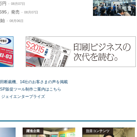
万円
08月07日
595」発売
08月07日
開始
08月06日
田断裁機、14社のお客さまの声を掲載
SP販促ツール制作ご案内はこちら
）ジェイエンタープライズ
躍進企業
注目コンテンツ