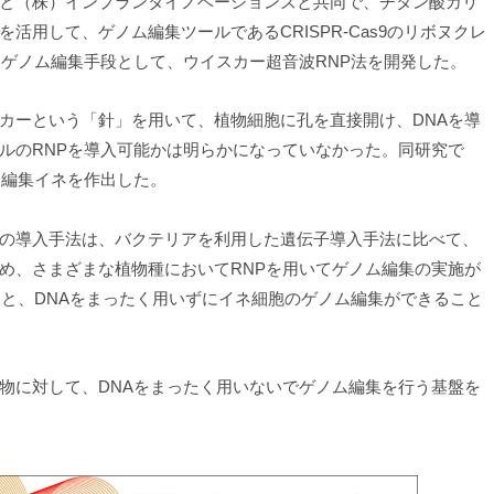
と（株）インプランタイノベーションズと共同で、チタン酸カリ
活用して、ゲノム編集ツールであるCRISPR-Cas9のリボヌクレ
いゲノム編集手段として、ウイスカー超音波RNP法を開発した。
ーという「針」を用いて、植物細胞に孔を直接開け、DNAを導
ルのRNPを導入可能かは明らかになっていなかった。同研究で
ム編集イネを作出した。
の導入手法は、バクテリアを利用した遺伝子導入手法に比べて、
め、さまざまな植物種においてRNPを用いてゲノム編集の実施が
ると、DNAをまったく用いずにイネ細胞のゲノム編集ができること
に対して、DNAをまったく用いないでゲノム編集を行う基盤を