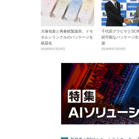
大塚包装と再春館製薬所、ドモ
千代田グラビヤとSCR
ホルンリンクルのパッケージを
続可能なパッケージ生
紙器化
築
2026年07月25日
2026年07月25日