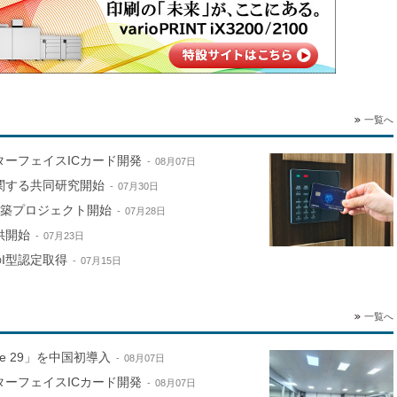
一覧へ
ターフェイスICカード開発
08月07日
関する共同研究開始
07月30日
構築プロジェクト開始
07月28日
供開始
07月23日
のI型認定取得
07月15日
一覧へ
ne 29」を中国初導入
08月07日
ターフェイスICカード開発
08月07日