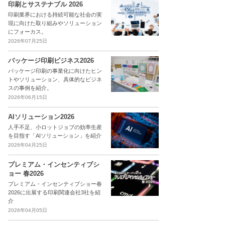
印刷とサステナブル 2026
印刷業界における持続可能な社会の実
現に向けた取り組みやソリューション
にフォーカス。
2026年07月25日
パッケージ印刷ビジネス2026
パッケージ印刷の事業化に向けたヒン
トやソリューション、具体的なビジネ
スの事例を紹介。
2026年06月15日
AIソリューション2026
人手不足、小ロットジョブの効率生産
を目指す「AIソリューション」を紹介
2026年04月25日
プレミアム・インセンティブシ
ョー 春2026
プレミアム・インセンティブショー春
2026に出展する印刷関連会社3社を紹
介
2026年04月05日