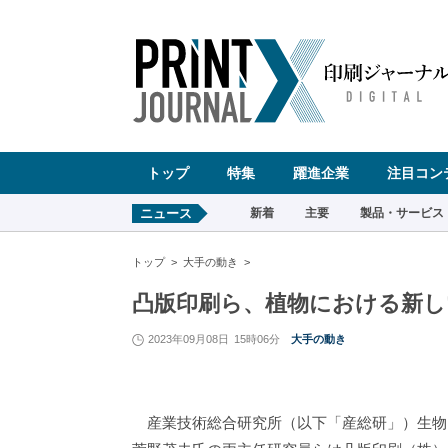
ペ
ー
ジ
の
先
頭
で
す
コ
ン
テ
ン
ツ
エ
リ
ア
へ
トップ
特集
躍進企業
注目コン
ナ
ビ
ゲ
ー
ニュース
新着
主要
製品・サービス
シ
ョ
ン
へ
トップ
大手の動き
凸版印刷ら、植物における新し
2023年09月08日
15時06分
大手の動き
産業技術総合研究所（以下「産総研」）生物