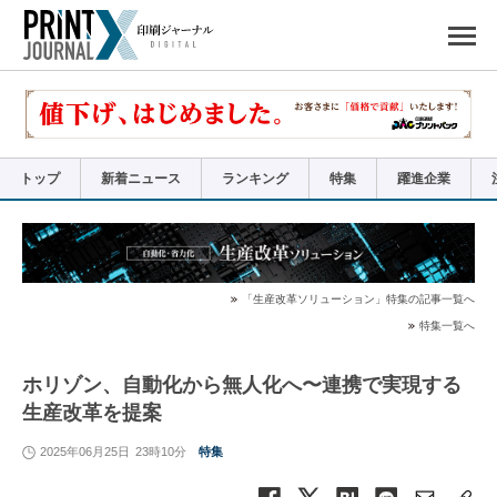
ペ
ー
ジ
の
先
頭
で
す
コ
ン
テ
ン
ツ
エ
リ
ア
トップ
新着ニュース
ランキング
特集
躍進企業
へ
ナ
ビ
ゲ
ー
シ
ョ
ン
へ
「生産改革ソリューション」特集の記事一覧へ
特集一覧へ
ホリゾン、自動化から無人化へ〜連携で実現する
生産改革を提案
2025年06月25日
23時10分
特集