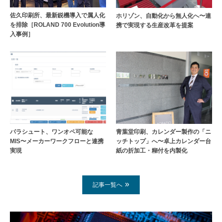
佐久印刷所、最新鋭機導入で属人化
ホリゾン、自動化から無人化へ〜連
を排除［ROLAND 700 Evolution導
携で実現する生産改革を提案
入事例］
パラシュート、ワンオペ可能な
青葉堂印刷、カレンダー製作の「ニ
MIS〜メーカーワークフローと連携
ッチトップ」へ〜卓上カレンダー台
実現
紙の折加工・糊付を内製化
記事一覧へ