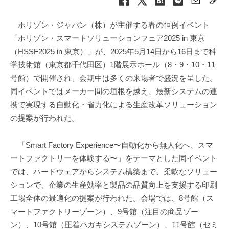
ホリゾン・ジャパン（株）が主催する春の恒例イベント
「ホリゾン・スマートソリューションフェア2025 in 東京
（HSSF2025 in 東京）」が、2025年5月14日から16日まで科
学技術館（東京都千代田区）1階展示ホール（8・9・10・11
号館）で開催され、会期中は多くの来場者で盛況を呈した。
同イベントではメーカー間の垣根を越え、最新システムの連
携で実現する自動化・省力化による生産改革ソリューション
の提案が行われた。
「Smart Factory Experience〜自動化から無人化へ、スマ
ートファクトリーを体験する〜」をテーマとした同イベント
では、ハードウェアからシステム構築まで、柔軟なソリュー
ションで、企業の生産効率と製品の品質向上を支援する印刷
工場全体の最適化の提案が行われた。会場では、8号館（ス
マートファクトリーゾーン）、9号館（注目の商品ゾー
ン）、10号館（圧着ハガキシステムゾーン）、11号館（セミ