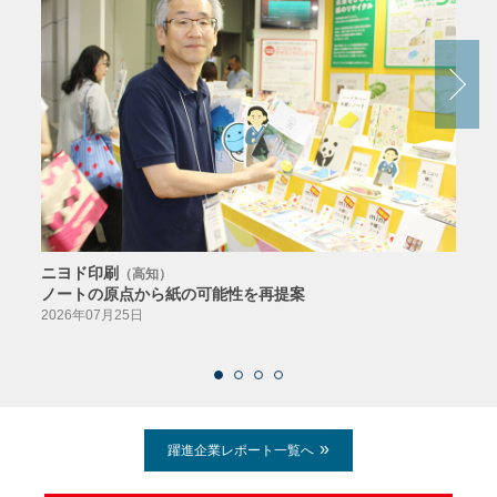
ニヨド印刷
サン
（高知）
ノートの原点から紙の可能性を再提案
特色か
導入
2026年07月25日
2026
躍進企業レポート一覧へ