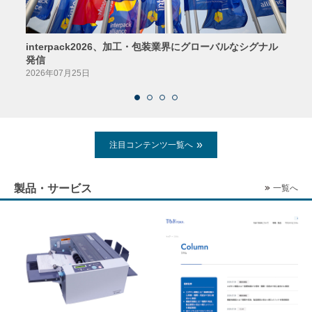
interpack2026、加工・包装業界にグローバルなシグナル
京印
発信
2026
2026年07月25日
注目コンテンツ一覧へ
製品・サービス
一覧へ