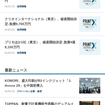
円
06月17日
信用情報
クリオインターナショナル（東京）、破産開始決
定-負債9,700万円
06月02日
信用情報
プリモほか1社（東京）、破産開始決定-負債4億
8,100万円
06月02日
信用情報
最新ニュース
KOMORI、盛大印刷がB2インクジェット「J-
throne 29」を中国初導入
08月07日
グローバル
企業・経営
TOPPAN、耐量子計算機暗号搭載のデュアルイ