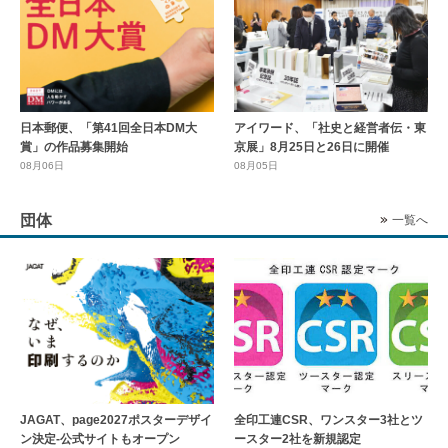
日本郵便、「第41回全日本DM大
アイワード、「社史と経営者伝・東
賞」の作品募集開始
京展」8月25日と26日に開催
08月06日
08月05日
団体
一覧へ
全印工連CSR、ワンスター3社とツ
JAGAT、page2027ポスターデザイ
ースター2社を新規認定
ン決定-公式サイトもオープン