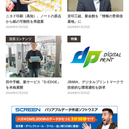
ニヨド印刷（高知）、ノートの原点
京印工組、新会館を「情報の受発信
から紙の可能性を再提案
基地」に
2026年07月25日
2026年07月25日
注目コンテンツ
特集
田中手帳、新サービス「D-EDGE」
JBMIA、デジタルプリントマークで
を本格展開
技術的な環境適性を訴求
2026年07月25日
2026年07月25日