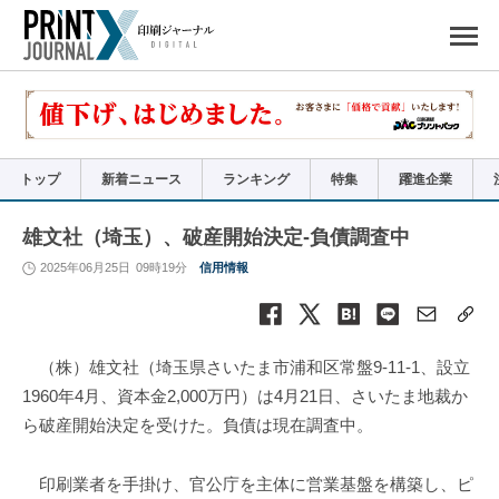
ペ
ー
ジ
の
先
頭
で
す
コ
ン
テ
ン
ツ
エ
リ
ア
トップ
新着ニュース
ランキング
特集
躍進企業
へ
ナ
ビ
ゲ
ー
雄文社（埼玉）、破産開始決定-負債調査中
シ
ョ
ン
2025年06月25日
09時19分
信用情報
へ
（株）雄文社（埼玉県さいたま市浦和区常盤9-11-1、設立
1960年4月、資本金2,000万円）は4月21日、さいたま地裁か
ら破産開始決定を受けた。負債は現在調査中。
印刷業者を手掛け、官公庁を主体に営業基盤を構築し、ピ