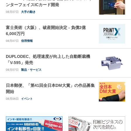
ンターフェイスICカード開発
08月07日
大手の動き
富士美術（大阪）、破産開始決定 - 負債2億
6,000万円
08月07日
信用情報
DUPLODEC、処理速度が向上した自動断裁機
「V-595」発売
08月07日
製品・サービス
日本郵便、「第41回全日本DM大賞」の作品募集
開始
08月06日
イベント