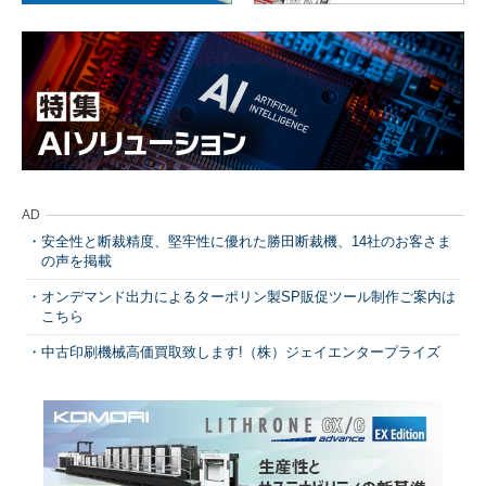
AD
安全性と断裁精度、堅牢性に優れた勝田断裁機、14社のお客さま
の声を掲載
オンデマンド出力によるターポリン製SP販促ツール制作ご案内は
こちら
中古印刷機械高価買取致します!（株）ジェイエンタープライズ