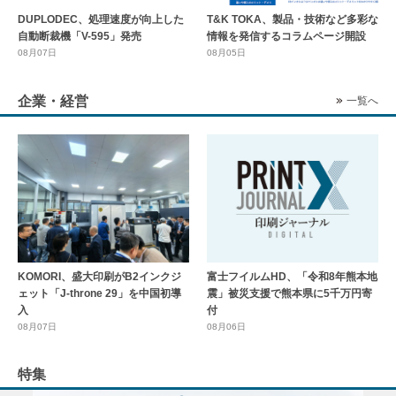
DUPLODEC、処理速度が向上した
T&K TOKA、製品・技術など多彩な
自動断裁機「V-595」発売
情報を発信するコラムページ開設
08月07日
08月05日
企業・経営
一覧へ
KOMORI、盛大印刷がB2インクジ
富士フイルムHD、「令和8年熊本地
ェット「J-throne 29」を中国初導
震」被災支援で熊本県に5千万円寄
入
付
08月07日
08月06日
特集