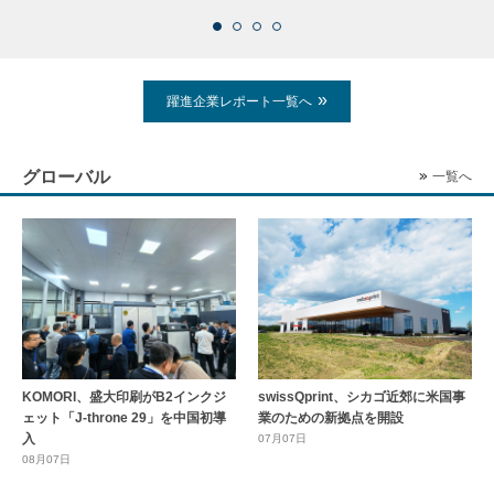
躍進企業レポート一覧へ
グローバル
一覧へ
KOMORI、盛大印刷がB2インクジ
swissQprint、シカゴ近郊に⽶国事
ェット「J-throne 29」を中国初導
業のための新拠点を開設
入
07月07日
08月07日