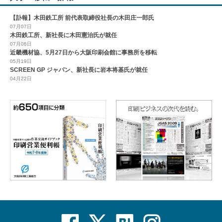
【訃報】木田鉄工所 前代表取締役社長の木田庄一郎氏
07月07日
木田鉄工所、新社長に木田憲治氏が就任
07月06日
近畿機材協、5月27日から大阪印刷会館に事務所を移転
05月19日
SCREEN GP ジャパン、新社長に岩本将基氏が就任
04月22日