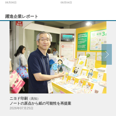
08月04日
08月06日
躍進企業レポート
ニヨド印刷
サン
（高知）
ノートの原点から紙の可能性を再提案
特色か
導入
2026年07月25日
2026