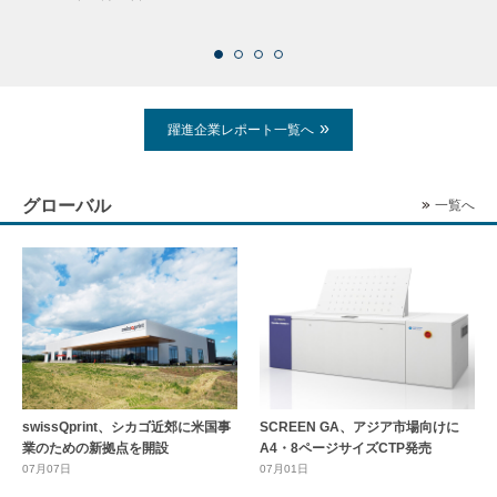
2026
躍進企業レポート一覧へ
グローバル
一覧へ
swissQprint、シカゴ近郊に⽶国事
SCREEN GA、アジア市場向けに
業のための新拠点を開設
A4・8ページサイズCTP発売
07月07日
07月01日