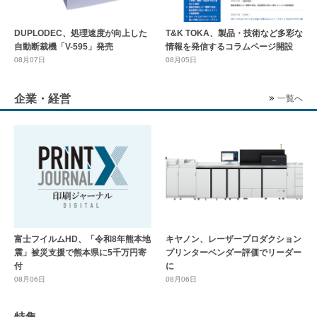
DUPLODEC、処理速度が向上した
T&K TOKA、製品・技術など多彩な
自動断裁機「V-595」発売
情報を発信するコラムページ開設
08月07日
08月05日
企業・経営
一覧へ
富士フイルムHD、「令和8年熊本地
キヤノン、レーザープロダクション
震」被災支援で熊本県に5千万円寄
プリンターベンダー評価でリーダー
付
に
08月06日
08月06日