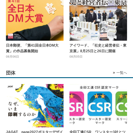
日本郵便、「第41回全日本DM大
アイワード、「社史と経営者伝・東
賞」の作品募集開始
京展」8月25日と26日に開催
08月06日
08月05日
団体
一覧へ
全印工連CSR、ワンスター3社とツ
JAGAT、page2027ポスターデザイ