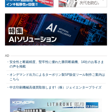
AD
安全性と断裁精度、堅牢性に優れた勝田断裁機、14社のお客さま
の声を掲載
オンデマンド出力によるターポリン製SP販促ツール制作ご案内は
こちら
中古印刷機械高価買取致します!（株）ジェイエンタープライズ