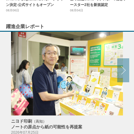
ースター2社を新規認定
ン決定-公式サイトもオープン
08月04日
08月06日
躍進企業レポート
ニヨド印刷
サン
（高知）
ノートの原点から紙の可能性を再提案
特色か
導入
2026年07月25日