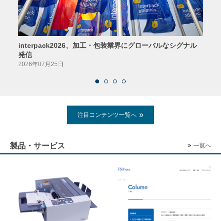
interpack2026、加工・包装業界にグローバルなシグナル
京印
発信
2026
2026年07月25日
注目コンテンツ一覧へ
製品・サービス
一覧へ