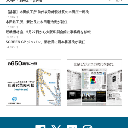
人事・移転・訃報
【訃報】木田鉄工所 前代表取締役社長の木田庄一郎氏
07月07日
木田鉄工所、新社長に木田憲治氏が就任
07月06日
近畿機材協、5月27日から大阪印刷会館に事務所を移転
05月19日
SCREEN GP ジャパン、新社長に岩本将基氏が就任
04月22日