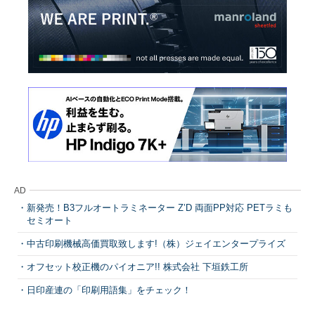
AD
新発売！B3フルオートラミネーター Z’D 両面PP対応 PETラミも
セミオート
中古印刷機械高価買取致します!（株）ジェイエンタープライズ
オフセット校正機のパイオニア!! 株式会社 下垣鉄工所
日印産連の「印刷用語集」をチェック！