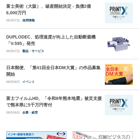
富士美術（大阪）、破産開始決定 - 負債2億
6,000万円
08月07日
信用情報
DUPLODEC、処理速度が向上した自動断裁機
「V-595」発売
08月07日
製品・サービス
日本郵便、「第41回全日本DM大賞」の作品募集
開始
08月06日
イベント
富士フイルムHD、「令和8年熊本地震」被災支援
で熊本県に5千万円寄付
08月06日
企業・経営