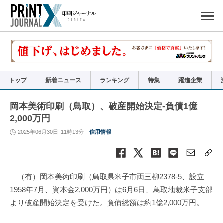
ペ
ー
ジ
の
先
頭
で
す
コ
ン
テ
ン
ツ
エ
リ
ア
トップ
新着ニュース
ランキング
特集
躍進企業
へ
ナ
ビ
ゲ
ー
岡本美術印刷（鳥取）、破産開始決定-負債1億
シ
ョ
2,000万円
ン
へ
2025年06月30日
11時13分
信用情報
（有）岡本美術印刷（鳥取県米子市両三柳2378-5、設立
1958年7月、資本金2,000万円）は6月6日、鳥取地裁米子支部
より破産開始決定を受けた。負債総額は約1億2,000万円。