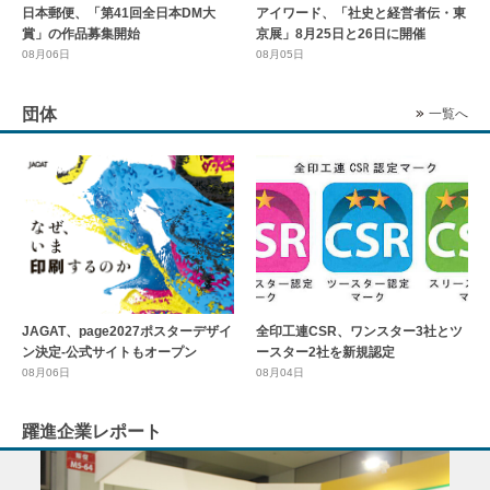
日本郵便、「第41回全日本DM大
アイワード、「社史と経営者伝・東
賞」の作品募集開始
京展」8月25日と26日に開催
08月06日
08月05日
団体
一覧へ
全印工連CSR、ワンスター3社とツ
JAGAT、page2027ポスターデザイ
ースター2社を新規認定
ン決定-公式サイトもオープン
08月04日
08月06日
躍進企業レポート