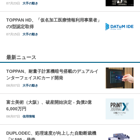
07月23日
大手の動き
TOPPAN HD、「仮名加工医療情報利用事業者」
のI型認定取得
07月15日
大手の動き
最新ニュース
TOPPAN、耐量子計算機暗号搭載のデュアルイ
ンターフェイスICカード開発
08月07日
大手の動き
富士美術（大阪）、破産開始決定 - 負債2億
6,000万円
08月07日
信用情報
DUPLODEC、処理速度が向上した自動断裁機
「V-595」発売