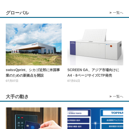
グローバル
一覧へ
swissQprint、シカゴ近郊に⽶国事
SCREEN GA、アジア市場向けに
業のための新拠点を開設
A4・8ページサイズCTP発売
07月07日
07月01日
大手の動き
一覧へ