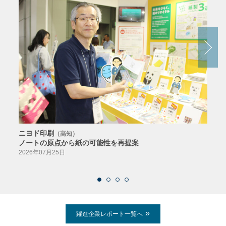
ニヨド印刷
サン
（高知）
ノートの原点から紙の可能性を再提案
特色か
導入
2026年07月25日
2026
躍進企業レポート一覧へ