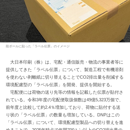
段ボールに貼った「ラベル伝票」のイメージ
大日本印刷（株）は、宅配・通信販売・物流の事業者等に
提供してきた「ラベル伝票」について、製造工程で有機溶剤
を使わない剥離紙に切り替えることでCO2排出量を削減する
環境配慮型の「ラベル伝票」を開発、提供を開始する。
宅配便には荷物の送り先等の情報を記載した伝票が貼付さ
れている。令和3年度の宅配便取扱個数は49億5,323万個で、
前年度と比較して約2.4％増加しており、荷物に貼付する送
り状の「ラベル伝票」の数量も増加している。DNPはこの
「ラベル伝票」について、環境配慮型製品への切り替えを進
めることで、2025年時点で年間700トン以上のCO2排出量の