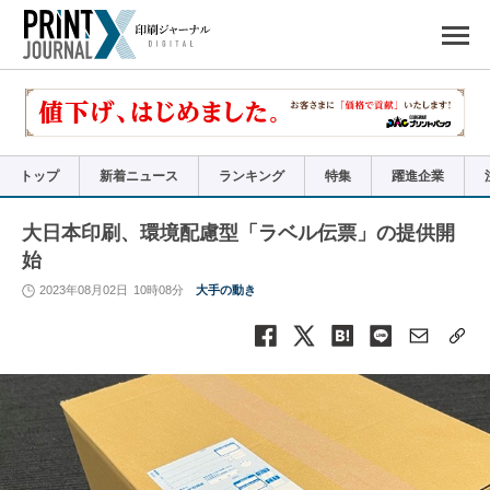
ペ
ー
ジ
の
先
頭
で
す
コ
ン
テ
ン
ツ
エ
リ
ア
トップ
新着ニュース
ランキング
特集
躍進企業
へ
ナ
ビ
ゲ
ー
大日本印刷、環境配慮型「ラベル伝票」の提供開
シ
ョ
始
ン
へ
2023年08月02日
10時08分
大手の動き