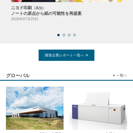
ニヨド印刷
サン
（高知）
ノートの原点から紙の可能性を再提案
特色か
導入
2026年07月25日
2026
躍進企業レポート一覧へ
グローバル
一覧へ