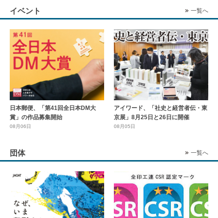
イベント
一覧へ
日本郵便、「第41回全日本DM大
アイワード、「社史と経営者伝・東
賞」の作品募集開始
京展」8月25日と26日に開催
08月06日
08月05日
団体
一覧へ