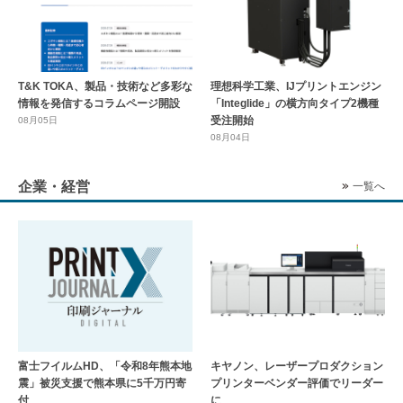
T&K TOKA、製品・技術など多彩な
理想科学工業、IJプリントエンジン
情報を発信するコラムページ開設
「Integlide」の横方向タイプ2機種
受注開始
08月05日
08月04日
企業・経営
一覧へ
富士フイルムHD、「令和8年熊本地
キヤノン、レーザープロダクション
震」被災支援で熊本県に5千万円寄
プリンターベンダー評価でリーダー
付
に