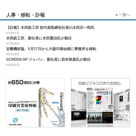
人事・移転・訃報
一覧へ
【訃報】木田鉄工所 前代表取締役社長の木田庄一郎氏
07月07日
木田鉄工所、新社長に木田憲治氏が就任
07月06日
近畿機材協、5月27日から大阪印刷会館に事務所を移転
05月19日
SCREEN GP ジャパン、新社長に岩本将基氏が就任
04月22日