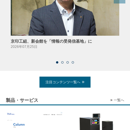
京印工組、新会館を「情報の受発信基地」に
田中
2026年07月25日
2026
注目コンテンツ一覧へ
製品・サービス
一覧へ