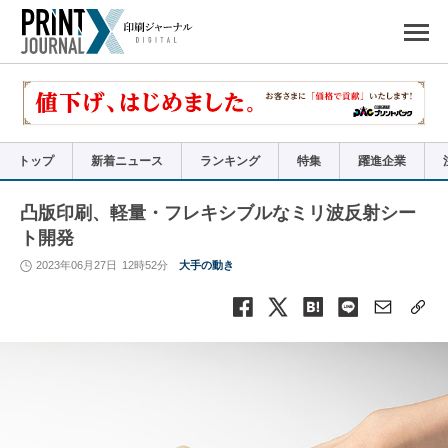
ペ
ー
ジ
の
先
頭
で
す
コ
ン
テ
ン
ツ
エ
リ
ア
トップ
新着ニュース
ランキング
特集
躍進企業
へ
ナ
ビ
ゲ
ー
凸版印刷、軽量・フレキシブルなミリ波反射シー
シ
ョ
ト開発
ン
へ
2023年06月27日
12時52分
大手の動き