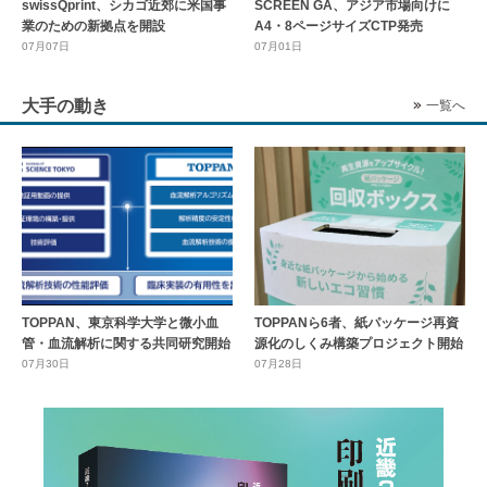
swissQprint、シカゴ近郊に⽶国事
SCREEN GA、アジア市場向けに
業のための新拠点を開設
A4・8ページサイズCTP発売
07月07日
07月01日
大手の動き
一覧へ
TOPPAN、東京科学大学と微小血
TOPPANら6者、紙パッケージ再資
管・血流解析に関する共同研究開始
源化のしくみ構築プロジェクト開始
07月30日
07月28日