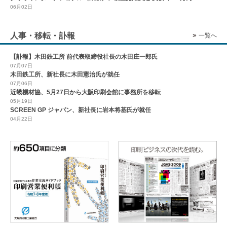
06月02日
人事・移転・訃報
一覧へ
【訃報】木田鉄工所 前代表取締役社長の木田庄一郎氏
07月07日
木田鉄工所、新社長に木田憲治氏が就任
07月06日
近畿機材協、5月27日から大阪印刷会館に事務所を移転
05月19日
SCREEN GP ジャパン、新社長に岩本将基氏が就任
04月22日