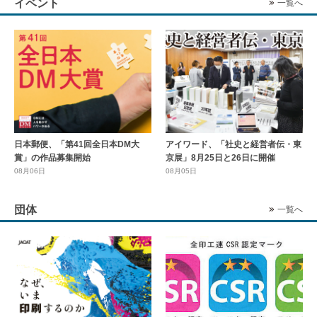
イベント
一覧へ
日本郵便、「第41回全日本DM大
アイワード、「社史と経営者伝・東
賞」の作品募集開始
京展」8月25日と26日に開催
08月06日
08月05日
団体
一覧へ