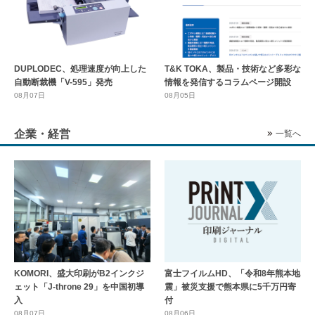
DUPLODEC、処理速度が向上した
T&K TOKA、製品・技術など多彩な
自動断裁機「V-595」発売
情報を発信するコラムページ開設
08月07日
08月05日
企業・経営
一覧へ
KOMORI、盛大印刷がB2インクジ
富士フイルムHD、「令和8年熊本地
ェット「J-throne 29」を中国初導
震」被災支援で熊本県に5千万円寄
入
付
08月07日
08月06日