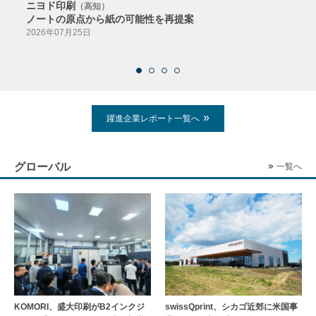
ニヨド印刷
サン
（高知）
ノートの原点から紙の可能性を再提案
特色か
導入
2026年07月25日
2026
躍進企業レポート一覧へ
グローバル
一覧へ
KOMORI、盛大印刷がB2インクジ
swissQprint、シカゴ近郊に⽶国事