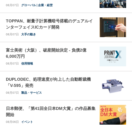
08月07日
グローバル
企業・経営
TOPPAN、耐量子計算機暗号搭載のデュアルイ
ンターフェイスICカード開発
08月07日
大手の動き
富士美術（大阪）、破産開始決定 - 負債2億
6,000万円
08月07日
信用情報
DUPLODEC、処理速度が向上した自動断裁機
「V-595」発売
08月07日
製品・サービス
日本郵便、「第41回全日本DM大賞」の作品募集
開始
08月06日
イベント