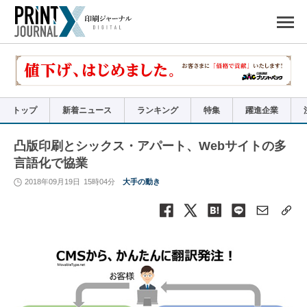
ペ
ー
ジ
の
先
頭
で
す
コ
ン
テ
ン
ツ
エ
リ
ア
トップ
新着ニュース
ランキング
特集
躍進企業
へ
ナ
ビ
ゲ
ー
凸版印刷とシックス・アパート、Webサイトの多
シ
ョ
言語化で協業
ン
へ
2018年09月19日
15時04分
大手の動き