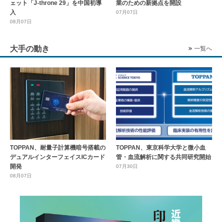
ェット「J-throne 29」を中国初導
業のための新拠点を開設
入
07月07日
08月07日
大手の動き
一覧へ
TOPPAN、耐量子計算機暗号搭載の
TOPPAN、東京科学大学と微小血
デュアルインターフェイスICカード
管・血流解析に関する共同研究開始
開発
07月30日
08月07日