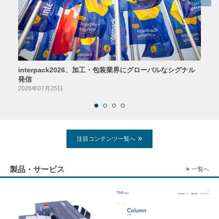
interpack2026、加工・包装業界にグローバルなシグナル
京印
発信
2026
2026年07月25日
注目コンテンツ一覧へ
製品・サービス
一覧へ