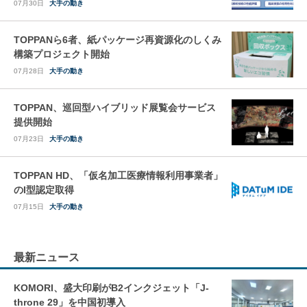
07月30日
大手の動き
TOPPANら6者、紙パッケージ再資源化のしくみ
構築プロジェクト開始
07月28日
大手の動き
TOPPAN、巡回型ハイブリッド展覧会サービス
提供開始
07月23日
大手の動き
TOPPAN HD、「仮名加工医療情報利用事業者」
のI型認定取得
07月15日
大手の動き
最新ニュース
KOMORI、盛大印刷がB2インクジェット「J-
throne 29」を中国初導入