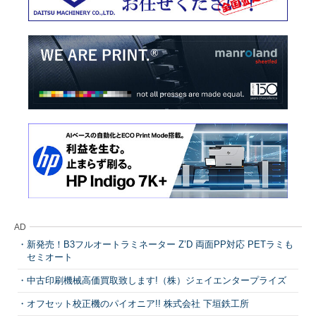
AD
新発売！B3フルオートラミネーター Z’D 両面PP対応 PETラミも
セミオート
中古印刷機械高価買取致します!（株）ジェイエンタープライズ
オフセット校正機のパイオニア!! 株式会社 下垣鉄工所