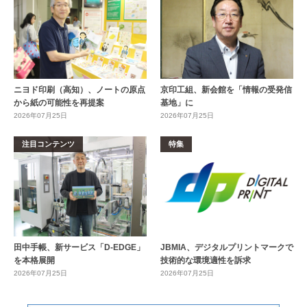
ニヨド印刷（高知）、ノートの原点
京印工組、新会館を「情報の受発信
から紙の可能性を再提案
基地」に
2026年07月25日
2026年07月25日
注目コンテンツ
特集
田中手帳、新サービス「D-EDGE」
JBMIA、デジタルプリントマークで
を本格展開
技術的な環境適性を訴求
2026年07月25日
2026年07月25日