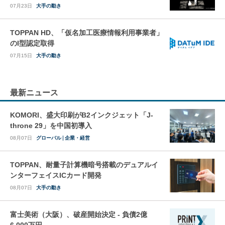
07月23日
大手の動き
TOPPAN HD、「仮名加工医療情報利用事業者」
のI型認定取得
07月15日
大手の動き
最新ニュース
KOMORI、盛大印刷がB2インクジェット「J-
throne 29」を中国初導入
08月07日
グローバル
企業・経営
TOPPAN、耐量子計算機暗号搭載のデュアルイ
ンターフェイスICカード開発
08月07日
大手の動き
富士美術（大阪）、破産開始決定 - 負債2億
6,000万円