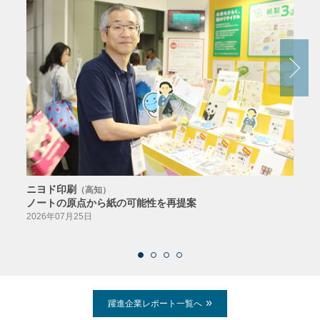
ニヨド印刷
サン
（高知）
ノートの原点から紙の可能性を再提案
特色か
導入
2026年07月25日
2026
躍進企業レポート一覧へ