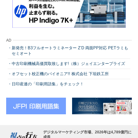
AD
新発売！B3フルオートラミネーター Z’D 両面PP対応 PETラミも
セミオート
中古印刷機械高価買取致します!（株）ジェイエンタープライズ
オフセット校正機のパイオニア!! 株式会社 下垣鉄工所
日印産連の「印刷用語集」をチェック！
デジタルマーケティング市場、2026年は4,789億円に
成長