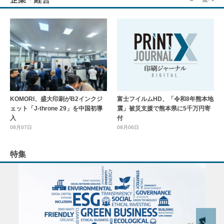
KOMORI、盛大印刷がB2インクジ
富士フイルムHD、「令和8年熊本地
ェット「J-throne 29」を中国初導
震」被災支援で熊本県に5千万円寄
入
付
08月07日
08月06日
特集