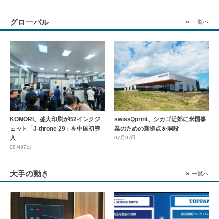
グローバル
一覧へ
KOMORI、盛大印刷がB2インクジ
swissQprint、シカゴ近郊に⽶国事
ェット「J-throne 29」を中国初導
業のための新拠点を開設
入
07月07日
08月07日
大手の動き
一覧へ