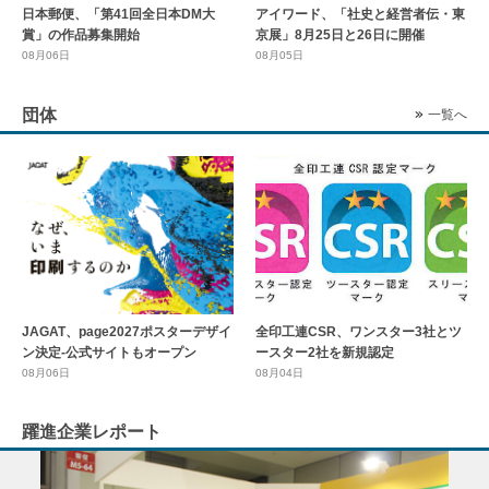
日本郵便、「第41回全日本DM大
アイワード、「社史と経営者伝・東
賞」の作品募集開始
京展」8月25日と26日に開催
08月06日
08月05日
団体
一覧へ
全印工連CSR、ワンスター3社とツ
JAGAT、page2027ポスターデザイ
ースター2社を新規認定
ン決定-公式サイトもオープン
08月04日
08月06日
躍進企業レポート