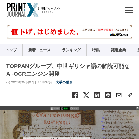
ペ
ー
ジ
の
先
頭
で
す
コ
ン
テ
ン
ツ
エ
リ
ア
トップ
新着ニュース
ランキング
特集
躍進企業
へ
ナ
ビ
ゲ
ー
TOPPANグループ、中世ギリシャ語の解読可能な
シ
ョ
AI-OCRエンジン開発
ン
へ
2026年04月07日
14時32分
大手の動き