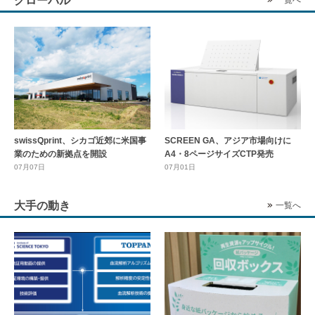
グローバル
一覧へ
swissQprint、シカゴ近郊に⽶国事
SCREEN GA、アジア市場向けに
業のための新拠点を開設
A4・8ページサイズCTP発売
07月07日
07月01日
大手の動き
一覧へ