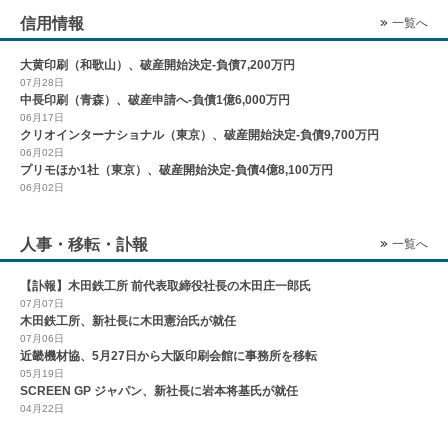
信用情報
一覧へ
大黄印刷（和歌山）、破産開始決定-負債7,200万円
07月28日
中長印刷（青森）、破産申請へ-負債1億6,000万円
06月17日
クリオインターナショナル（東京）、破産開始決定-負債9,700万円
06月02日
プリモほか1社（東京）、破産開始決定-負債4億8,100万円
06月02日
人事・移転・訃報
一覧へ
【訃報】木田鉄工所 前代表取締役社長の木田庄一郎氏
07月07日
木田鉄工所、新社長に木田憲治氏が就任
07月06日
近畿機材協、5月27日から大阪印刷会館に事務所を移転
05月19日
SCREEN GP ジャパン、新社長に岩本将基氏が就任
04月22日