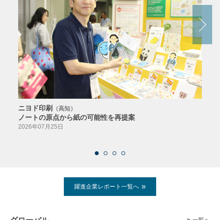
ニヨド印刷
サン
（高知）
ノートの原点から紙の可能性を再提案
特色か
導入
2026年07月25日
2026
躍進企業レポート一覧へ