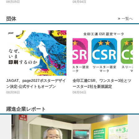
08月05日
08月04日
団体
一覧へ
全印工連CSR、ワンスター3社とツ
JAGAT、page2027ポスターデザイ
ースター2社を新規認定
ン決定-公式サイトもオープン
08月04日
08月06日
躍進企業レポート