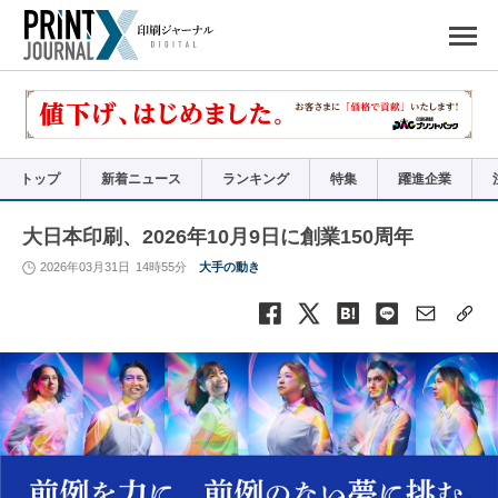
ペ
ー
ジ
の
先
頭
で
す
コ
ン
テ
ン
ツ
エ
リ
ア
トップ
新着ニュース
ランキング
特集
躍進企業
へ
ナ
ビ
ゲ
ー
大日本印刷、2026年10月9日に創業150周年
シ
ョ
ン
2026年03月31日
14時55分
大手の動き
へ