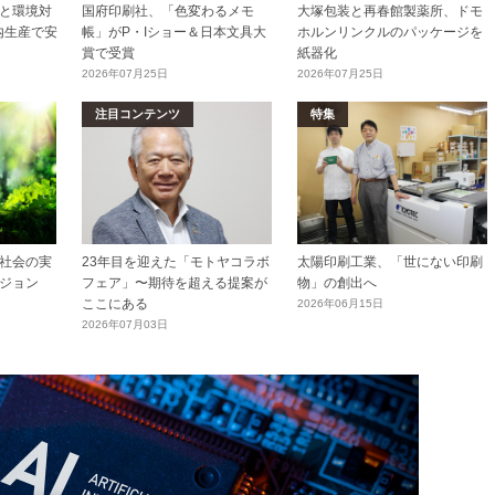
と環境対
国府印刷社、「色変わるメモ
大塚包装と再春館製薬所、ドモ
内生産で安
帳」がP・Iショー＆日本文具大
ホルンリンクルのパッケージを
賞で受賞
紙器化
2026年07月25日
2026年07月25日
注目コンテンツ
特集
社会の実
23年目を迎えた「モトヤコラボ
太陽印刷工業、「世にない印刷
ジョン
フェア」〜期待を超える提案が
物」の創出へ
ここにある
2026年06月15日
2026年07月03日