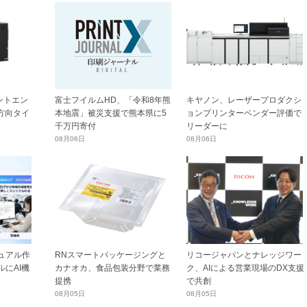
ントエン
富士フイルムHD、「令和8年熊
キヤノン、レーザープロダクシ
横方向タイ
本地震」被災支援で熊本県に5
ョンプリンターベンダー評価で
千万円寄付
リーダーに
08月06日
08月06日
ュアル作
RNスマートパッケージングと
リコージャパンとナレッジワー
にAI機
カナオカ、食品包装分野で業務
ク、AIによる営業現場のDX支援
提携
で共創
08月05日
08月05日