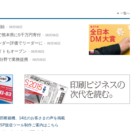
一覧へ
開始
08月06日
で熊本県に5千万円寄付
08月06日
ンダー評価でリーダーに
08月06日
サイトもオープン
08月06日
分野で業務提携
08月05日
田断裁機、14社のお客さまの声を掲載
SP販促ツール制作ご案内はこちら