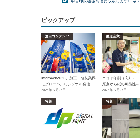
中古印刷機械高価買取致します!（株
ピックアップ
注目コンテンツ
躍進企業
interpack2026、加工・包装業界
ニヨド印刷（高知）、
にグローバルなシグナル発信
原点から紙の可能性を
2026年07月25日
2026年07月25日
特集
特集