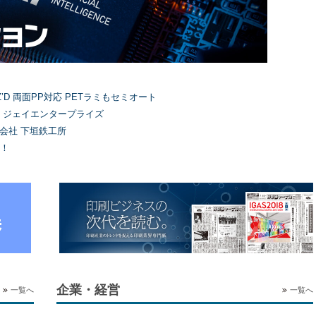
’D 両面PP対応 PETラミもセミオート
）ジェイエンタープライズ
式会社 下垣鉄工所
！
企業・経営
一覧へ
一覧へ