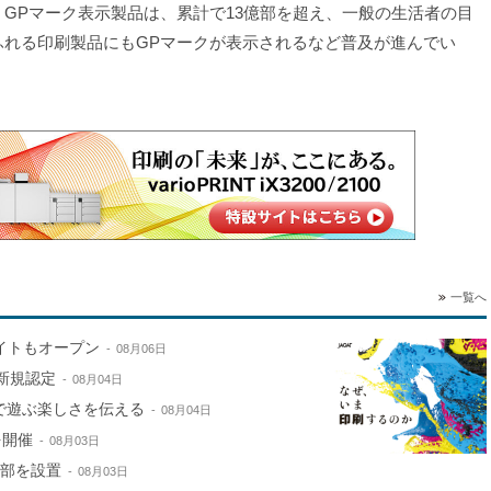
。GPマーク表示製品は、累計で13億部を超え、一般の生活者の目
ふれる印刷製品にもGPマークが表示されるなど普及が進んでい
。
一覧へ
サイトもオープン
08月06日
新規認定
08月04日
で遊ぶ楽しさを伝える
08月04日
を開催
08月03日
本部を設置
08月03日