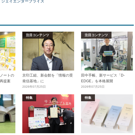
）ジェイエンタープライズ
注目コンテンツ
注目コンテンツ
ノートの
京印工組、新会館を「情報の受
田中手帳、新サービス「D-
再提案
発信基地」に
EDGE」を本格展開
2026年07月25日
2026年07月25日
特集
特集