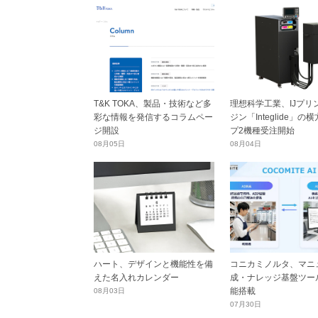
T&K TOKA、製品・技術など多
理想科学工業、IJプリ
彩な情報を発信するコラムペー
ジン「Integlide」の
ジ開設
プ2機種受注開始
08月05日
08月04日
ハート、デザインと機能性を備
コニカミノルタ、マニ
えた名入れカレンダー
成・ナレッジ基盤ツール
能搭載
08月03日
07月30日