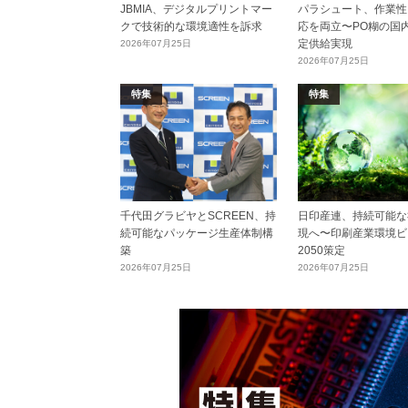
JBMIA、デジタルプリントマー
パラシュート、作業性
クで技術的な環境適性を訴求
応を両立〜PO糊の国
定供給実現
2026年07月25日
2026年07月25日
特集
特集
千代田グラビヤとSCREEN、持
日印産連、持続可能な
続可能なパッケージ生産体制構
現へ〜印刷産業環境ビ
築
2050策定
2026年07月25日
2026年07月25日