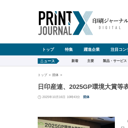
ペ
ー
ジ
の
先
頭
で
す
コ
ン
テ
ン
ツ
エ
リ
ア
へ
トップ
特集
躍進企業
注目コン
ナ
ビ
ゲ
ー
ニュース
新着
主要
製品・サービス
シ
ョ
ン
へ
トップ
団体
日印産連、2025GP環境大賞等
2025年10月16日
10時43分
団体
（