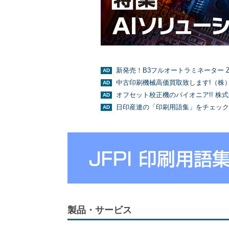
新発売！B3フルオートラミネーター Z
中古印刷機械高価買取致します!（株
オフセット校正機のパイオニア!! 株
日印産連の「印刷用語集」をチェック
製品・サービス