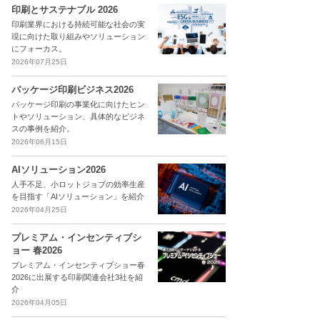
印刷とサステナブル 2026
印刷業界における持続可能な社会の実
現に向けた取り組みやソリューション
にフォーカス。
2026年07月25日
パッケージ印刷ビジネス2026
パッケージ印刷の事業化に向けたヒン
トやソリューション、具体的なビジネ
スの事例を紹介。
2026年06月15日
AIソリューション2026
人手不足、小ロットジョブの効率生産
を目指す「AIソリューション」を紹介
2026年04月25日
プレミアム・インセンティブシ
ョー 春2026
プレミアム・インセンティブショー春
2026に出展する印刷関連会社3社を紹
介
2026年04月05日