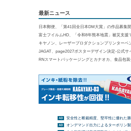
最新ニュース
日本郵便、「第41回全日本DM大賞」の作品募集
富士フイルムHD、「令和8年熊本地震」被災支援
キヤノン、レーザープロダクションプリンターベ
JAGAT、page2027ポスターデザイン決定-公式
RNスマートパッケージングとカナオカ、食品包装
安全性と断裁精度、堅牢性に優れた勝
オンデマンド出力によるターポリン製