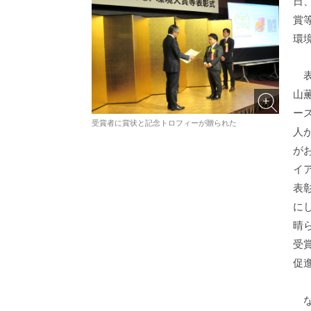
日
賞
環
表
山
ー
受賞者に賞状と記念トロフィーが贈られた
人
が
イ
表
に
晴
受
促
な