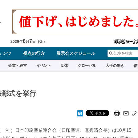
8
7
2026
年
月
日（
金
）
テンツ
視点の行方
展示会スケジュール
企業・経営
イベント
団体
グローバル
大手の動き
信
表彰式を挙行
一社）日本印刷産業連合会（日印産連、麿秀晴会長）は10月15