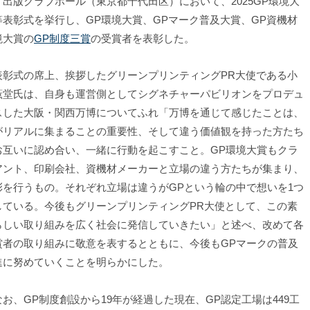
、出版クラブホール（東京都千代田区）において、2025GP環境大
等表彰式を挙行し、GP環境大賞、GPマーク普及大賞、GP資機材
境大賞の
GP制度三賞
の受賞者を表彰した。
彰式の席上、挨拶したグリーンプリンティングPR大使である小
薫堂氏は、自身も運営側としてシグネチャーパビリオンをプロデュ
スした大阪・関西万博についてふれ「万博を通じて感じたことは、
がリアルに集まることの重要性、そして違う価値観を持った方たち
お互いに認め合い、一緒に行動を起こすこと。GP環境大賞もクラ
アント、印刷会社、資機材メーカーと立場の違う方たちが集まり、
彰を行うもの。それぞれ立場は違うがGPという輪の中で想いを1つ
している。今後もグリーンプリンティングPR大使として、この素
らしい取り組みを広く社会に発信していきたい」と述べ、改めて各
賞者の取り組みに敬意を表するとともに、今後もGPマークの普及
進に努めていくことを明らかにした。
お、GP制度創設から19年が経過した現在、GP認定工場は449工