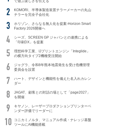
で遊ぶ楽しさを伝える
KOMORI、半導体製造装置チラーメーカーの丸山
チラーを完全子会社化
ホリゾン、さらなる無人化を提案-Horizon Smart
Factory 2026開催へ
シーズ、SCREEN GP ジャパンとの連携による
「印刷DX」を提案
理想科学工業、IJプリントエンジン「Integlide」
の横方向タイプ2機種受注開始
ジャグラ、令和8年熊本地震発生を受け危機管理
委員会を設置
ハート、デザインと機能性を備えた名入れカレン
ダー
JAGAT、顧客との対話の場として「page2027」
を開催
キヤノン、レーザープロダクションプリンターベ
ンダー評価でリーダーに
コニカミノルタ、マニュアル作成・ナレッジ基盤
ツールにAI機能搭載