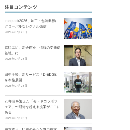
注目コンテンツ
interpack2026、加工・包装業界に
グローバルなシグナル発信
2026年07月25日
京印工組、新会館を「情報の受発信
基地」に
2026年07月25日
田中手帳、新サービス「D-EDGE」
を本格展開
2026年07月25日
23年目を迎えた「モトヤコラボフ
ェア」〜期待を超える提案がここに
ある
2026年07月03日
中本本店、印刷の新たな魅力探求