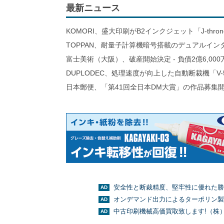
最新ニュース
KOMORI、盛大印刷がB2インクジェット「J-thro
TOPPAN、耐量子計算機暗号搭載のデュアルイン
富士美術（大阪）、破産開始決定 - 負債2億6,000
DUPLODEC、処理速度が向上した自動断裁機「V-
日本郵便、「第41回全日本DM大賞」の作品募集
安全性と断裁精度、堅牢性に優れた勝
オンデマンド出力によるターポリン製
中古印刷機械高価買取致します!（株