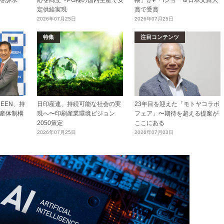
を訴求
応を両立〜PO糊の国内生産で安
帳」がP・Iショー＆日本文具大
定供給実現
賞で受賞
2026年07月25日
2026年07月25日
特集
注目コンテンツ
EEN、持
日印産連、持続可能な社会の実
23年目を迎えた「モトヤコラボ
産体制構
現へ〜印刷産業環境ビジョン
フェア」〜期待を超える提案が
2050策定
ここにある
2026年07月25日
2026年07月03日