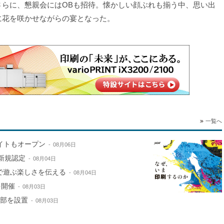
らに、懇親会にはOBも招待。懐かしい顔ぶれも揃う中、思い出
に花を咲かせながらの宴となった。
一覧へ
サイトもオープン
08月06日
新規認定
08月04日
で遊ぶ楽しさを伝える
08月04日
を開催
08月03日
本部を設置
08月03日