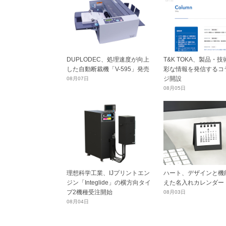
DUPLODEC、処理速度が向上
T&K TOKA、製品・
した自動断裁機「V-595」発売
彩な情報を発信するコ
ジ開設
08月07日
08月05日
理想科学工業、IJプリントエン
ハート、デザインと機
ジン「Integlide」の横方向タイ
えた名入れカレンダー
プ2機種受注開始
08月03日
08月04日