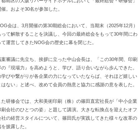
・都島区の大阪リバーサイドホテルにおいて「最終総会・研修会」
開催。およそ30名が参加した。
OG会は、3月開催の第30期総会において、当期末（2025年12月）
もって解散することを決議し、今回の最終総会をもって30年間にわ
って運営してきたNOG会の歴史に幕を閉じた。
案審議に先立ち、挨拶に立った中山会長は、「この30年間、印刷
界の『現場力』を高めようと、学び、語り合いながら歩んできた。
の学びや繋がりが各企業の力になっていたならば、それほど嬉しい
とはない」と述べ、改めて会員の熱意と協力に感謝の意を表した。
た研修会では、大和美術印刷（株）の篠田直宏社長が「中小企業
印刷会社のひとつの姿」と題して講演。大きな転換点を迎えたオフ
会社の経営スタイルについて、篠田氏が実践してきた様々な改革の
端を披露した。