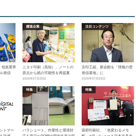
躍進企業
注目コンテンツ
加工・包装業界
ニヨド印刷（高知）、ノートの
京印工組、新会館を「情報の受
ル発信
原点から紙の可能性を再提案
発信基地」に
2026年07月25日
2026年07月25日
特集
特集
リントマー
パラシュート、作業性と環境対
国府印刷社、「色変わるメモ