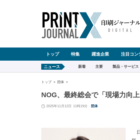
ペ
ー
ジ
の
先
頭
で
す
コ
ン
テ
ン
ツ
エ
リ
ア
へ
トップ
特集
躍進企業
注目コン
ナ
ビ
ゲ
ー
ニュース
新着
主要
製品・サービス
シ
ョ
ン
へ
トップ
団体
NOG、最終総会で「現場力向上
2025年11月12日
11時19分
団体
日