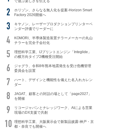
で遊ぶ楽しさを伝える
ホリゾン、さらなる無人化を提案-Horizon Smart
Factory 2026開催へ
キヤノン、レーザープロダクションプリンターベ
ンダー評価でリーダーに
KOMORI、半導体製造装置チラーメーカーの丸山
チラーを完全子会社化
理想科学工業、IJプリントエンジン「Integlide」
の横方向タイプ2機種受注開始
ジャグラ、令和8年熊本地震発生を受け危機管理
委員会を設置
ハート、デザインと機能性を備えた名入れカレン
ダー
JAGAT、顧客との対話の場として「page2027」
を開催
リコージャパンとナレッジワーク、AIによる営業
現場のDX支援で共創
理想科学工業、大阪展示会で新製品披露-神戸・京
都・奈良でも開催へ