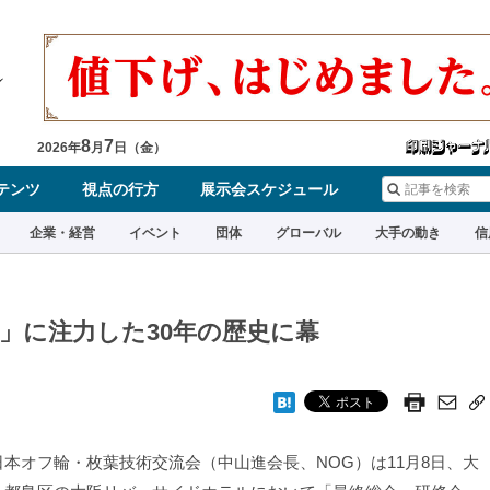
8
7
2026
年
月
日（
金
）
テンツ
視点の行方
展示会スケジュール
企業・経営
イベント
団体
グローバル
大手の動き
信
」に注力した30年の歴史に幕
本オフ輪・枚葉技術交流会（中山進会長、NOG）は11月8日、大