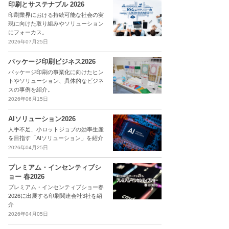
印刷とサステナブル 2026
印刷業界における持続可能な社会の実
現に向けた取り組みやソリューション
にフォーカス。
2026年07月25日
パッケージ印刷ビジネス2026
パッケージ印刷の事業化に向けたヒン
トやソリューション、具体的なビジネ
スの事例を紹介。
2026年06月15日
AIソリューション2026
人手不足、小ロットジョブの効率生産
を目指す「AIソリューション」を紹介
2026年04月25日
プレミアム・インセンティブシ
ョー 春2026
プレミアム・インセンティブショー春
2026に出展する印刷関連会社3社を紹
介
2026年04月05日