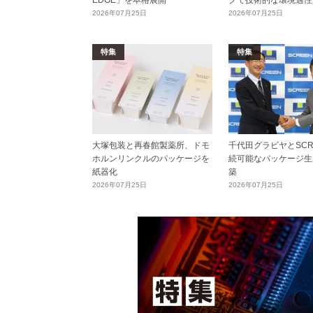
EDGE」を本格展開
クで技術的な環境適性
2026年07月25日
2026年07月25日
特集
特集
大塚包装と再春館製薬所、ドモ
千代田グラビヤとSCR
ホルンリンクルのパッケージを
続可能なパッケージ生
紙器化
築
2026年07月25日
2026年07月25日