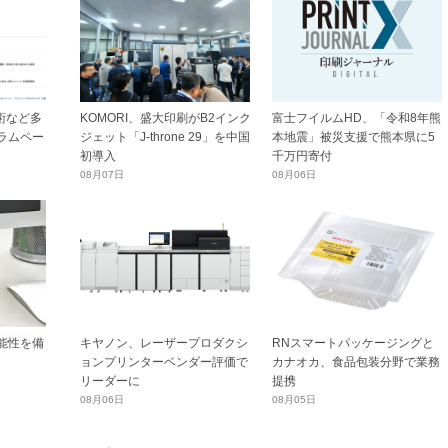
技術など多
KOMORI、盛大印刷がB2インク
富士フイルムHD、「令和8年熊
ラムペー
ジェット「J-throne 29」を中国
本地震」被災支援で熊本県に5
初導入
千万円寄付
08月07日
08月06日
能性を備
キヤノン、レーザープロダクシ
RNスマートパッケージングと
ョンプリンターベンダー評価で
カナオカ、食品包装分野で業務
リーダーに
提携
08月06日
08月05日