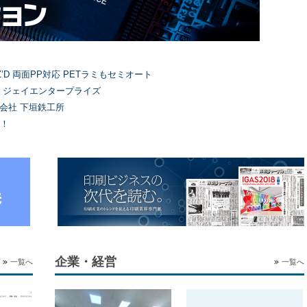
’D 両面PP対応 PETラミもセミオート
）ジェイエンタープライズ
式会社 下垣鉄工所
！
企業・経営
一覧へ
一覧へ