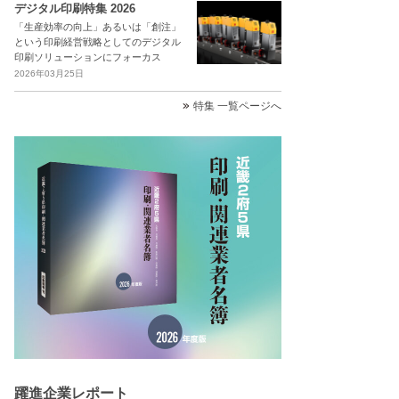
デジタル印刷特集 2026
「生産効率の向上」あるいは「創注」
という印刷経営戦略としてのデジタル
印刷ソリューションにフォーカス
2026年03月25日
特集 一覧ページへ
躍進企業レポート