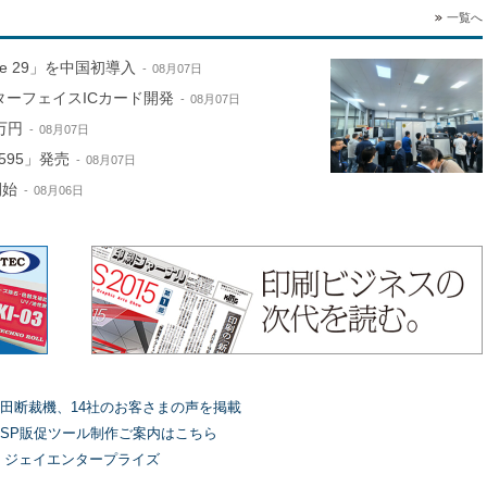
一覧へ
ne 29」を中国初導入
08月07日
ターフェイスICカード開発
08月07日
万円
08月07日
595」発売
08月07日
開始
08月06日
田断裁機、14社のお客さまの声を掲載
SP販促ツール制作ご案内はこちら
）ジェイエンタープライズ