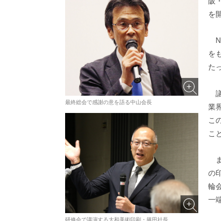
阪
を
N
を
た
議
最終総会で感謝の意を語る中山会長
業
こ
こ
ま
の
輪
一
研修会で講演する大和美術印刷・篠田社長