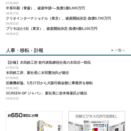
07月28日
中長印刷（青森）、破産申請へ-負債1億6,000万円
06月17日
クリオインターナショナル（東京）、破産開始決定-負債9,700万円
06月02日
プリモほか1社（東京）、破産開始決定-負債4億8,100万円
06月02日
人事・移転・訃報
一覧へ
【訃報】木田鉄工所 前代表取締役社長の木田庄一郎氏
07月07日
木田鉄工所、新社長に木田憲治氏が就任
07月06日
近畿機材協、5月27日から大阪印刷会館に事務所を移転
05月19日
SCREEN GP ジャパン、新社長に岩本将基氏が就任
04月22日