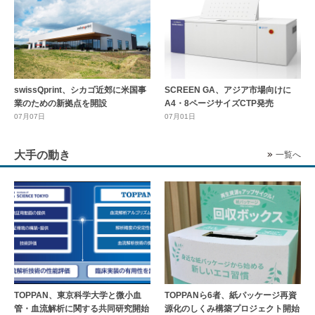
swissQprint、シカゴ近郊に⽶国事
SCREEN GA、アジア市場向けに
業のための新拠点を開設
A4・8ページサイズCTP発売
07月07日
07月01日
大手の動き
一覧へ
TOPPAN、東京科学大学と微小血
TOPPANら6者、紙パッケージ再資
管・血流解析に関する共同研究開始
源化のしくみ構築プロジェクト開始