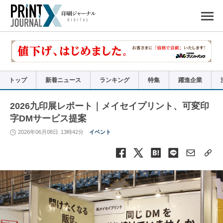
ペ
ー
ジ
の
先
頭
で
す
コ
ン
テ
ン
ツ
エ
リ
ア
トップ
新着ニュース
ランキング
特集
躍進企業
へ
ナ
ビ
ゲ
ー
2026九印展レポート｜メイセイプリント、可変印
シ
ョ
字DMサービス提案
ン
へ
2026年06月08日
13時42分
イベント