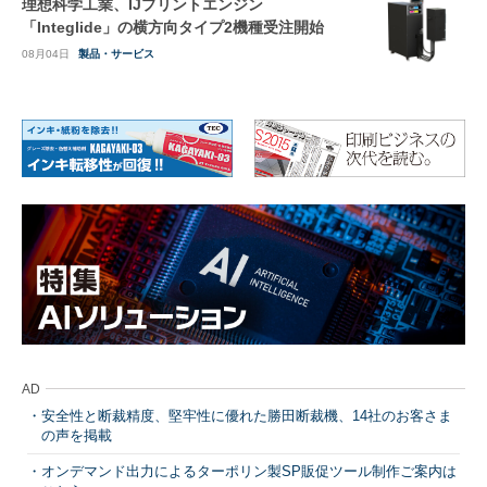
理想科学工業、IJプリントエンジン
「Integlide」の横方向タイプ2機種受注開始
08月04日
製品・サービス
AD
安全性と断裁精度、堅牢性に優れた勝田断裁機、14社のお客さま
の声を掲載
オンデマンド出力によるターポリン製SP販促ツール制作ご案内は