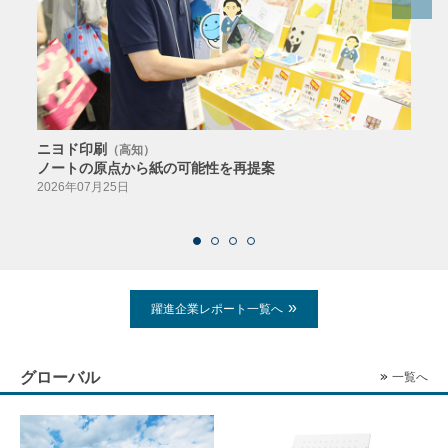
ニヨド印刷
サン
（高知）
ノートの原点から紙の可能性を再提案
特色か
導入
2026年07月25日
2026
躍進企業レポート一覧へ
グローバル
一覧へ