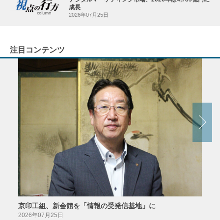
成長
2026年07月25日
注目コンテンツ
京印工組、新会館を「情報の受発信基地」に
田中
2026年07月25日
2026