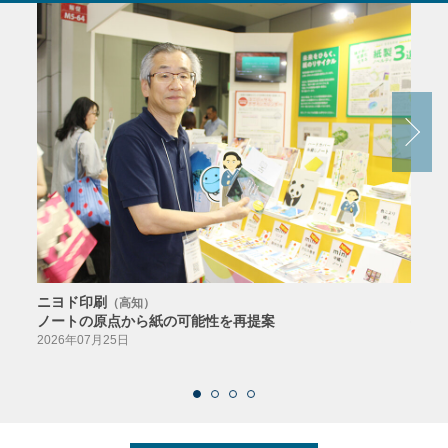
ニヨド印刷
サン
（高知）
ノートの原点から紙の可能性を再提案
特色か
導入
2026年07月25日
2026