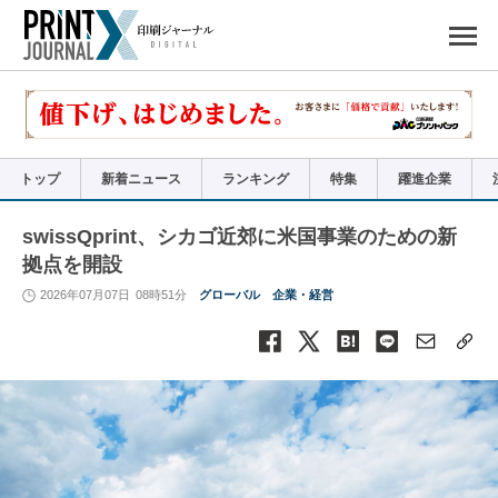
ペ
ー
ジ
の
先
頭
で
す
コ
ン
テ
ン
ツ
エ
リ
ア
トップ
新着ニュース
ランキング
特集
躍進企業
へ
ナ
ビ
ゲ
ー
swissQprint、シカゴ近郊に⽶国事業のための新
シ
ョ
拠点を開設
ン
へ
2026年07月07日
08時51分
グローバル
企業・経営