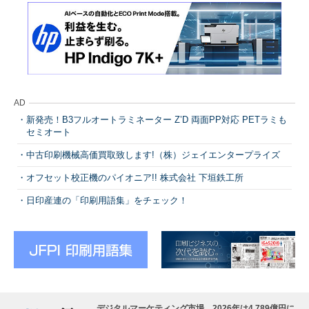
AD
新発売！B3フルオートラミネーター Z’D 両面PP対応 PETラミも
セミオート
中古印刷機械高価買取致します!（株）ジェイエンタープライズ
オフセット校正機のパイオニア!! 株式会社 下垣鉄工所
日印産連の「印刷用語集」をチェック！
デジタルマーケティング市場、2026年は4,789億円に