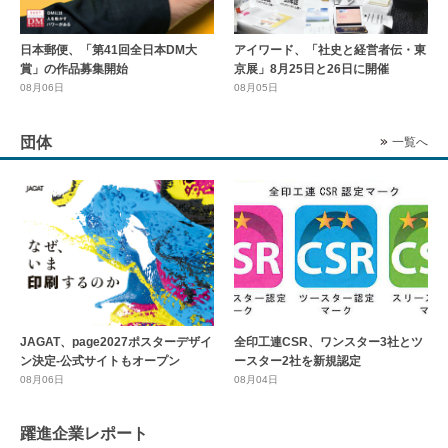
日本郵便、「第41回全日本DM大
アイワード、「社史と経営者伝・東
賞」の作品募集開始
京展」8月25日と26日に開催
08月06日
08月05日
団体
一覧へ
全印工連CSR、ワンスター3社とツ
JAGAT、page2027ポスターデザイ
ースター2社を新規認定
ン決定-公式サイトもオープン
08月04日
08月06日
躍進企業レポート