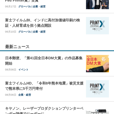
Fed Printer賞」受賞
06月17日
グローバル
企業・経営
富士フイルムBI、インドに高付加価値印刷の検
証・人材育成を担う拠点開設
06月10日
グローバル
企業・経営
最新ニュース
日本郵便、「第41回全日本DM大賞」の作品募集
開始
08月06日
イベント
富士フイルムHD、「令和8年熊本地震」被災支援
で熊本県に5千万円寄付
08月06日
企業・経営
キヤノン、レーザープロダクションプリンターベ
ンダー評価でリーダーに