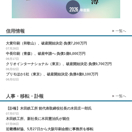
信用情報
一覧へ
大黄印刷（和歌山）、破産開始決定-負債7,200万円
07月28日
中長印刷（青森）、破産申請へ-負債1億6,000万円
06月17日
クリオインターナショナル（東京）、破産開始決定-負債9,700万円
06月02日
プリモほか1社（東京）、破産開始決定-負債4億8,100万円
06月02日
人事・移転・訃報
一覧へ
【訃報】木田鉄工所 前代表取締役社長の木田庄一郎氏
07月07日
木田鉄工所、新社長に木田憲治氏が就任
07月06日
近畿機材協、5月27日から大阪印刷会館に事務所を移転