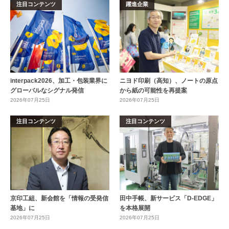
注目コンテンツ
躍進企業
interpack2026、加工・包装業界に
ニヨド印刷（高知）、ノートの原点
グローバルなシグナル発信
から紙の可能性を再提案
2026年07月25日
2026年07月25日
注目コンテンツ
注目コンテンツ
京印工組、新会館を「情報の受発信
田中手帳、新サービス「D-EDGE」
基地」に
を本格展開
2026年07月25日
2026年07月25日