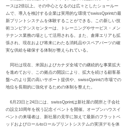
ースは2倍以上。その中⼼となるのは広々としたショールー
ムで、導⼊を検討する企業は実⽤的な環境でswissQprintの最
新プリントシステムを体験することができる。この新しい技
術コンピテンスセンターは、トレーニングやサービス・メン
テナンス業務の場として活⽤される。また、倉庫エリアも拡
張され、現在および将来にわたる消耗品やスペアパーツの確
実な供給を確保する体制が整えられている。
同社は現在、⽶国およびカナダ全域での継続的な事業拡⼤
を進めており、この拠点の開設により、拡⼤を続ける顧客基
盤へのより質の⾼いサポート提供や、swissQprintの市場での
地位を⻑期的に強化するための体制を整えた。
6⽉23⽇と24⽇には、swissQprintは新社屋の開所と⼦会社
の設⽴10周年を祝う記念イベントを開催。オープンハウスイ
ベントの来場者は、新社屋の⾒学に加えて最新のフラットベ
ッドおよびロールtoロールプリントシステムの実演デモを体