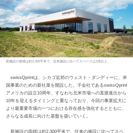
新施設の⾯積は約2,300平米で、従来施設に⽐べてスペースは2倍以上
swissQprintは、シカゴ近郊のウェスト・ダンディーに、⽶
国事業のための新社屋を開設した。⼦会社であるswissQprint
アメリカの設⽴10周年、すなわち北⽶市場への直接進出から
10年を迎えるタイミングと重なっており、今回の事業拡⼤に
より最重要市場の⼀つにおける存在感を強化するとともに、
さらなる成⻑に向けた基盤を築いていく。
新施設の⾯積は約2,300平米で、従来の施設に⽐べてスペ