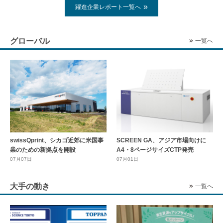
躍進企業レポート一覧へ
グローバル
一覧へ
swissQprint、シカゴ近郊に⽶国事
SCREEN GA、アジア市場向けに
業のための新拠点を開設
A4・8ページサイズCTP発売
07月07日
07月01日
大手の動き
一覧へ