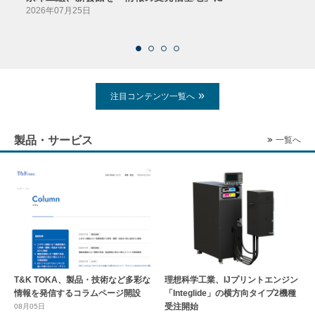
2026年07月25日
2026
注目コンテンツ一覧へ
製品・サービス
一覧へ
T&K TOKA、製品・技術など多彩な
理想科学工業、IJプリントエンジン
情報を発信するコラムページ開設
「Integlide」の横方向タイプ2機種
受注開始
08月05日