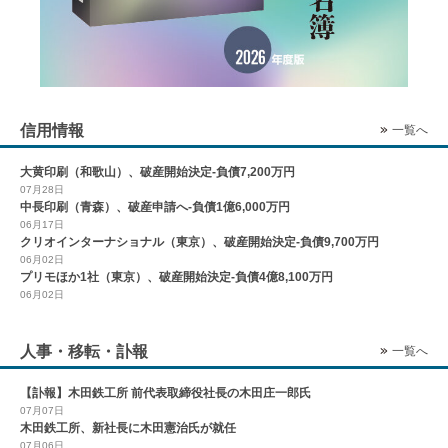
信用情報
一覧へ
大黄印刷（和歌山）、破産開始決定-負債7,200万円
07月28日
中長印刷（青森）、破産申請へ-負債1億6,000万円
06月17日
クリオインターナショナル（東京）、破産開始決定-負債9,700万円
06月02日
プリモほか1社（東京）、破産開始決定-負債4億8,100万円
06月02日
人事・移転・訃報
一覧へ
【訃報】木田鉄工所 前代表取締役社長の木田庄一郎氏
07月07日
木田鉄工所、新社長に木田憲治氏が就任
07月06日