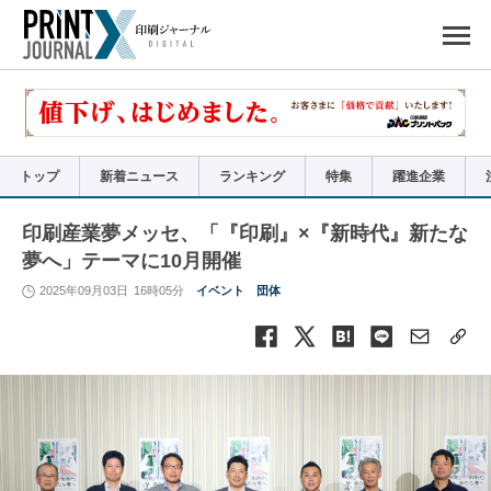
ペ
ー
ジ
の
先
頭
で
す
コ
ン
テ
ン
ツ
エ
リ
ア
トップ
新着ニュース
ランキング
特集
躍進企業
へ
ナ
ビ
ゲ
ー
印刷産業夢メッセ、「『印刷』×『新時代』新たな
シ
ョ
夢へ」テーマに10月開催
ン
へ
2025年09月03日
16時05分
イベント
団体