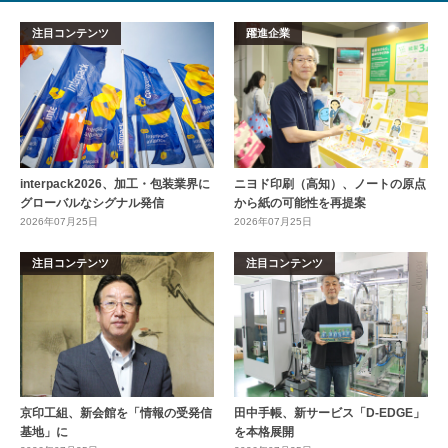
注目コンテンツ
躍進企業
interpack2026、加工・包装業界に
ニヨド印刷（高知）、ノートの原点
グローバルなシグナル発信
から紙の可能性を再提案
2026年07月25日
2026年07月25日
注目コンテンツ
注目コンテンツ
京印工組、新会館を「情報の受発信
田中手帳、新サービス「D-EDGE」
基地」に
を本格展開