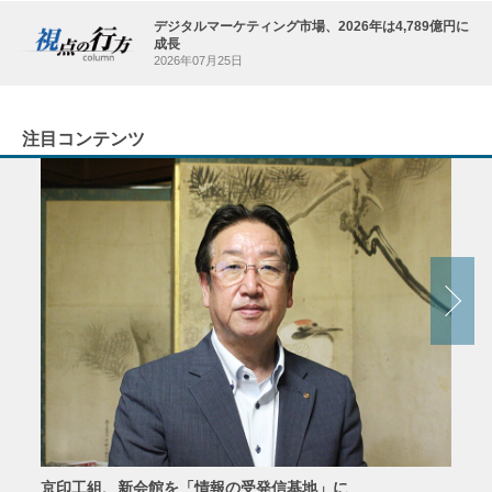
デジタルマーケティング市場、2026年は4,789億円に
成長
2026年07月25日
注目コンテンツ
京印工組、新会館を「情報の受発信基地」に
田中