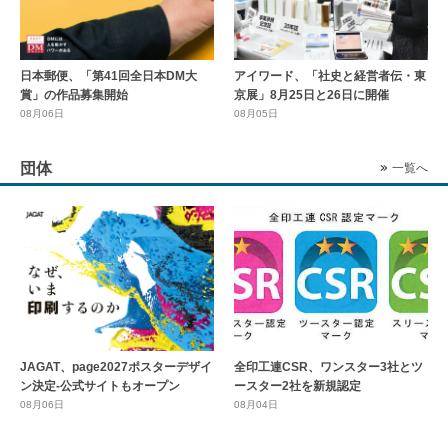
日本郵便、「第41回全日本DM大
アイワード、「社史と経営者伝・東
賞」の作品募集開始
京展」8月25日と26日に開催
08月06日
08月05日
団体
一覧へ
全印工連CSR、ワンスター3社とツ
JAGAT、page2027ポスターデザイ
ースター2社を新規認定
ン決定-公式サイトもオープン
08月04日
08月06日