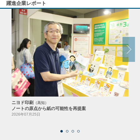
躍進企業レポート
ニヨド印刷
サン
（高知）
ノートの原点から紙の可能性を再提案
特色か
導入
2026年07月25日
2026