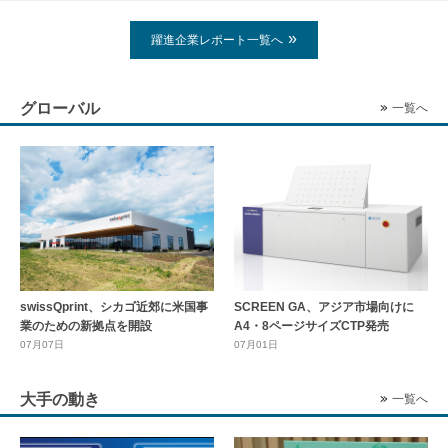
躍進企業レポート一覧へ
グローバル
一覧へ
swissQprint、シカゴ近郊に⽶国事
SCREEN GA、アジア市場向けに
業のための新拠点を開設
A4・8ページサイズCTP発売
07月07日
07月01日
大手の動き
一覧へ