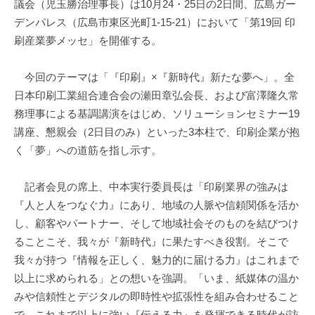
議会（児玉勝治理事長）は10月24・25日の2日間、広島ガー
デンパレス（広島市東区光町1-15-21）において「第19回 印
刷産業夢メッセ」を開催する。
今回のテーマは「『印刷』×『新時代』新たな夢へ」。全
日本印刷工業組合連合会の瀬田章弘会長、および富澤隆久常
務理事による基調講演をはじめ、ソリューションセミナー19
講座、懇親会（2日目のみ）といった3本柱で、印刷企業が抱
く「夢」への道筋を指し示す。
記者会見の席上、中本実行委員長は「印刷業界の強みは
『人と人をつなぐ力』にあり、地域の人脈や信頼関係を活か
し、顧客やパートナー、そして地域社会そのものを結びつけ
ることこそ、我々が『新時代』に果たすべき役割。そこで
我々が持つ『情報を正しく、魅力的に届ける力』はこれまで
以上に求められる」との想いを強調。「いま、紙媒体の温か
みや信頼性とデジタルの即時性や拡張性を組み合わせること
で、これまで以上に強い『伝える力』を発揮できる時代が訪