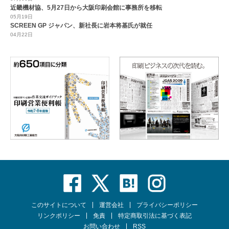
近畿機材協、5月27日から大阪印刷会館に事務所を移転
05月19日
SCREEN GP ジャパン、新社長に岩本将基氏が就任
04月22日
このサイトについて
運営会社
プライバシーポリシー
リンクポリシー
免責
特定商取引法に基づく表記
お問い合わせ
RSS