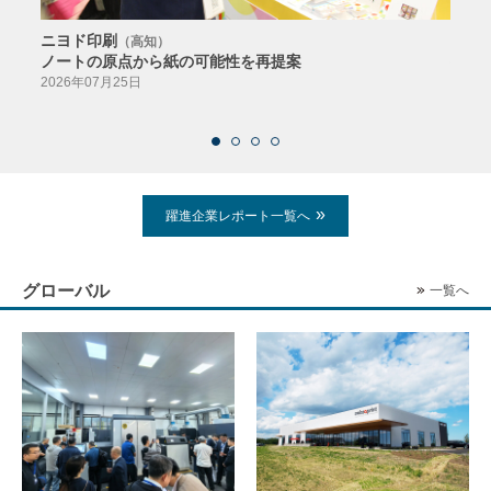
ニヨド印刷
サン
（高知）
ノートの原点から紙の可能性を再提案
特色か
導入
2026年07月25日
2026
躍進企業レポート一覧へ
グローバル
一覧へ