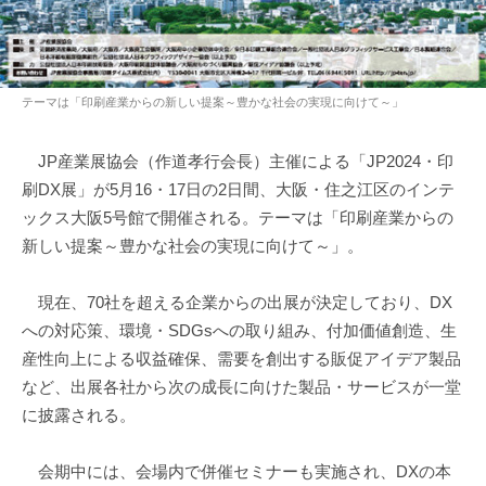
テーマは「印刷産業からの新しい提案～豊かな社会の実現に向けて～」
JP産業展協会（作道孝行会長）主催による「JP2024・印
刷DX展」が5月16・17日の2日間、大阪・住之江区のインテ
ックス大阪5号館で開催される。テーマは「印刷産業からの
新しい提案～豊かな社会の実現に向けて～」。
現在、70社を超える企業からの出展が決定しており、DX
への対応策、環境・SDGsへの取り組み、付加価値創造、生
産性向上による収益確保、需要を創出する販促アイデア製品
など、出展各社から次の成長に向けた製品・サービスが一堂
に披露される。
会期中には、会場内で併催セミナーも実施され、DXの本