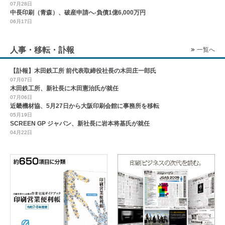
07月28日
中長印刷（青森）、破産申請へ-負債1億6,000万円
06月17日
人事・移転・訃報
一覧へ
【訃報】木田鉄工所 前代表取締役社長の木田庄一郎氏
07月07日
木田鉄工所、新社長に木田憲治氏が就任
07月06日
近畿機材協、5月27日から大阪印刷会館に事務所を移転
05月19日
SCREEN GP ジャパン、新社長に岩本将基氏が就任
04月22日