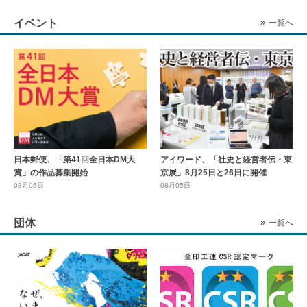
イベント
一覧へ
日本郵便、「第41回全日本DM大
アイワード、「社史と経営者伝・東
賞」の作品募集開始
京展」8月25日と26日に開催
08月06日
08月05日
団体
一覧へ