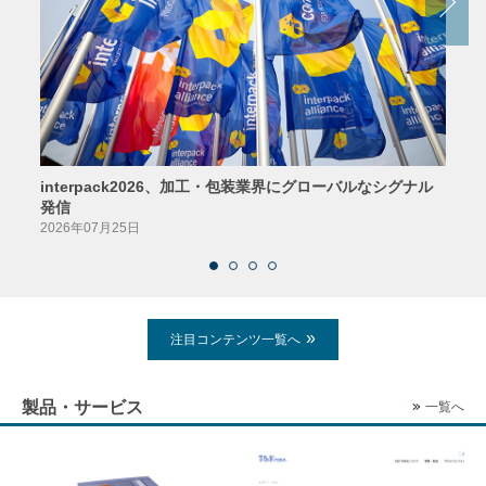
interpack2026、加工・包装業界にグローバルなシグナル
京印
発信
2026
2026年07月25日
注目コンテンツ一覧へ
製品・サービス
一覧へ