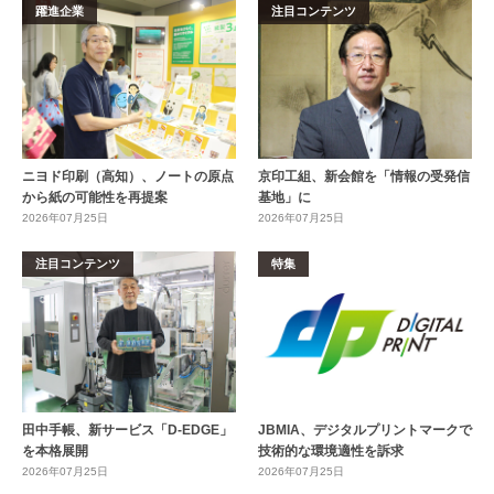
躍進企業
注目コンテンツ
ニヨド印刷（高知）、ノートの原点
京印工組、新会館を「情報の受発信
から紙の可能性を再提案
基地」に
2026年07月25日
2026年07月25日
注目コンテンツ
特集
田中手帳、新サービス「D-EDGE」
JBMIA、デジタルプリントマークで
を本格展開
技術的な環境適性を訴求
2026年07月25日
2026年07月25日