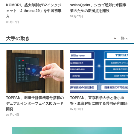
KOMORI、盛大印刷がB2インクジ
swissQprint、シカゴ近郊に⽶国事
ェット「J-throne 29」を中国初導
業のための新拠点を開設
入
07月07日
08月07日
大手の動き
一覧へ
TOPPAN、耐量子計算機暗号搭載の
TOPPAN、東京科学大学と微小血
デュアルインターフェイスICカード
管・血流解析に関する共同研究開始
開発
07月30日
08月07日