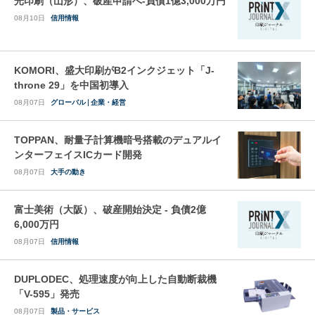
光印刷（山形）、破産申請へ-負債1億3,000万円
08月10日
信用情報
KOMORI、盛大印刷がB2インクジェット「J-
throne 29」を中国初導入
08月07日
グローバル
企業・経営
TOPPAN、耐量子計算機暗号搭載のデュアルイ
ンターフェイスICカード開発
08月07日
大手の動き
富士美術（大阪）、破産開始決定 - 負債2億
6,000万円
08月07日
信用情報
DUPLODEC、処理速度が向上した自動断裁機
「V-595」発売
08月07日
製品・サービス