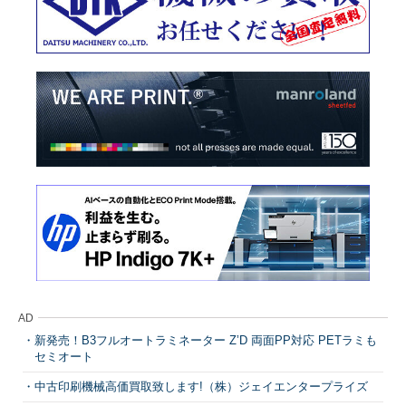
AD
新発売！B3フルオートラミネーター Z’D 両面PP対応 PETラミも
セミオート
中古印刷機械高価買取致します!（株）ジェイエンタープライズ