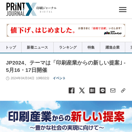
ペ
ー
ジ
の
先
頭
で
す
コ
ン
テ
ン
ツ
エ
リ
ア
トップ
新着ニュース
ランキング
特集
躍進企業
へ
ナ
ビ
ゲ
ー
JP2024、テーマは「印刷産業からの新しい提案｣ -
シ
ョ
5月16・17日開催
ン
へ
2024年04月04日
10時02分
イベント