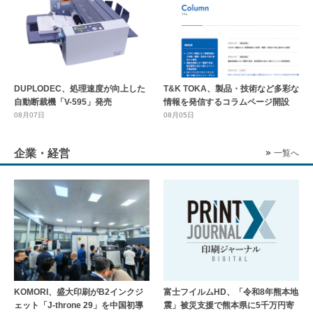
DUPLODEC、処理速度が向上した
T&K TOKA、製品・技術など多彩な
自動断裁機「V-595」発売
情報を発信するコラムページ開設
08月07日
08月05日
企業・経営
一覧へ
KOMORI、盛大印刷がB2インクジ
富士フイルムHD、「令和8年熊本地
ェット「J-throne 29」を中国初導
震」被災支援で熊本県に5千万円寄