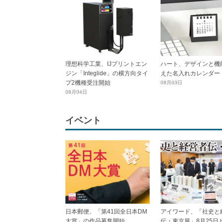
理想科学工業、IJプリントエン
ハート、デザインと機
ジン「Integlide」の横方向タイ
えた名入れカレンダー
プ2機種受注開始
08月03日
08月04日
イベント
日本郵便、「第41回全日本DM
アイワード、「社史と
大賞」の作品募集開始
伝・東京展」8月25日