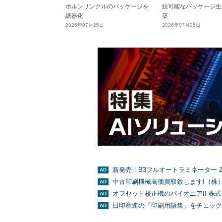
ホルンリンクルのパッケージを
続可能なパッケージ生
紙器化
築
2026年07月25日
2026年07月25日
新発売！B3フルオートラミネーター Z
中古印刷機械高価買取致します!（株
オフセット校正機のパイオニア!! 株
日印産連の「印刷用語集」をチェック