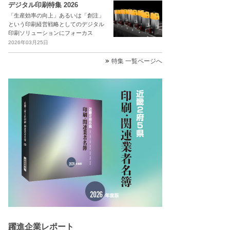
デジタル印刷特集 2026
「生産効率の向上」あるいは「創注」
という印刷経営戦略としてのデジタル
印刷ソリューションにフォーカス
2026年03月25日
特集 一覧ページへ
躍進企業レポート