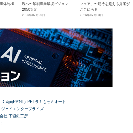
産体制構
現へ〜印刷産業環境ビジョン
フェア」〜期待を超える提案が
2050策定
ここにある
2026年07月25日
2026年07月03日
’D 両面PP対応 PETラミもセミオート
）ジェイエンタープライズ
式会社 下垣鉄工所
！