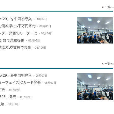
一覧へ
ne 29」を中国初導入
08月07日
で熊本県に5千万円寄付
08月06日
ンダー評価でリーダーに
08月06日
分野で業務提携
08月05日
現場のDX支援で共創
08月05日
一覧へ
ne 29」を中国初導入
08月07日
ターフェイスICカード開発
08月07日
万円
08月07日
595」発売
08月07日
開始
08月06日