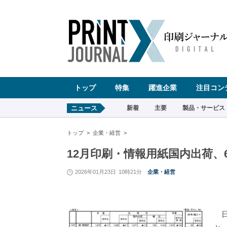
ペ
ー
ジ
の
先
頭
で
す
コ
ン
テ
ン
ツ
エ
リ
ア
へ
トップ
特集
躍進企業
注目コン
ナ
ビ
ゲ
ー
ニュース
新着
主要
製品・サービス
シ
ョ
ン
へ
トップ
企業・経営
12月印刷・情報用紙国内出荷、
2026年01月23日
10時21分
企業・経営
日