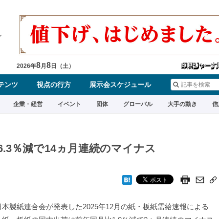
8
8
2026
年
月
日（
土
）
テンツ
視点の行方
展示会スケジュール
企業・経営
イベント
団体
グローバル
大手の動き
信
6.3％減で14ヵ月連続のマイナス
本製紙連合会が発表した2025年12月の紙・板紙需給速報による