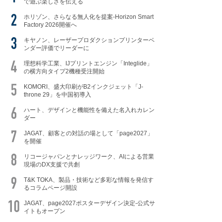
で遊ぶ楽しさを伝える
ホリゾン、さらなる無人化を提案-Horizon Smart
Factory 2026開催へ
キヤノン、レーザープロダクションプリンターベ
ンダー評価でリーダーに
理想科学工業、IJプリントエンジン「Integlide」
の横方向タイプ2機種受注開始
KOMORI、盛大印刷がB2インクジェット「J-
throne 29」を中国初導入
ハート、デザインと機能性を備えた名入れカレン
ダー
JAGAT、顧客との対話の場として「page2027」
を開催
リコージャパンとナレッジワーク、AIによる営業
現場のDX支援で共創
T&K TOKA、製品・技術など多彩な情報を発信す
るコラムページ開設
JAGAT、page2027ポスターデザイン決定-公式サ
イトもオープン