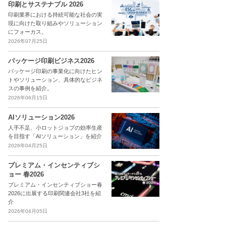
印刷とサステナブル 2026
印刷業界における持続可能な社会の実
現に向けた取り組みやソリューション
にフォーカス。
2026年07月25日
パッケージ印刷ビジネス2026
パッケージ印刷の事業化に向けたヒン
トやソリューション、具体的なビジネ
スの事例を紹介。
2026年06月15日
AIソリューション2026
人手不足、小ロットジョブの効率生産
を目指す「AIソリューション」を紹介
2026年04月25日
プレミアム・インセンティブシ
ョー 春2026
プレミアム・インセンティブショー春
2026に出展する印刷関連会社3社を紹
介
2026年04月05日