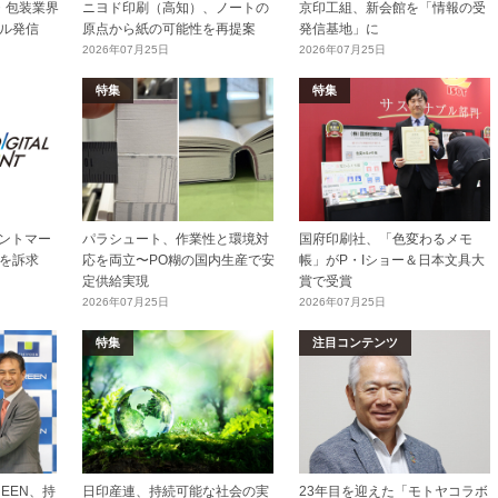
加工・包装業界
ニヨド印刷（高知）、ノートの
京印工組、新会館を「情報の受
ル発信
原点から紙の可能性を再提案
発信基地」に
2026年07月25日
2026年07月25日
特集
特集
リントマー
パラシュート、作業性と環境対
国府印刷社、「色変わるメモ
を訴求
応を両立〜PO糊の国内生産で安
帳」がP・Iショー＆日本文具大
定供給実現
賞で受賞
2026年07月25日
2026年07月25日
特集
注目コンテンツ
EEN、持
日印産連、持続可能な社会の実
23年目を迎えた「モトヤコラボ