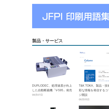
製品・サービス
DUPLODEC、処理速度が向上
T&K TOKA、製品・
した自動断裁機「V-595」発売
彩な情報を発信するコ
ジ開設
08月07日
08月05日