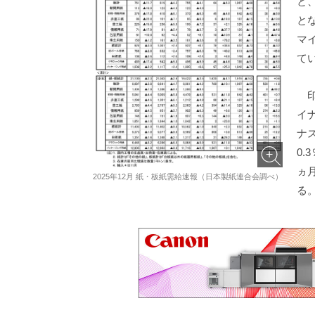
と
と
マ
て
印
イ
ナ
0
ヵ
2025年12月 紙・板紙需給速報（日本製紙連合会調べ）
る