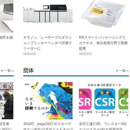
能性を備
キヤノン、レーザープロダクシ
RNスマートパッケージングと
ョンプリンターベンダー評価で
カナオカ、食品包装分野で業務
リーダーに
提携
08月06日
08月05日
団体
一覧へ
一覧へ
全印工連CSR、ワンスター3社
経営者
JAGAT、page2027ポスターデ
とツースター2社を新規認定
と26日に
ザイン決定-公式サイトもオープ