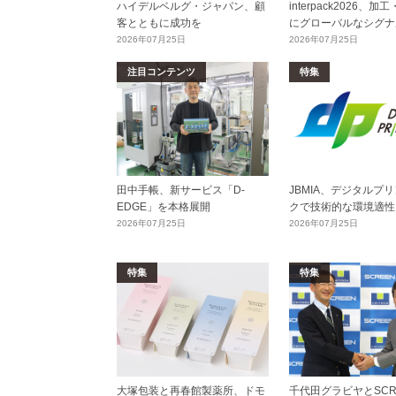
ハイデルベルグ・ジャパン、顧
interpack2026、
客とともに成功を
にグローバルなシグナ
2026年07月25日
2026年07月25日
注目コンテンツ
特集
田中手帳、新サービス「D-
JBMIA、デジタルプ
EDGE」を本格展開
クで技術的な環境適性
2026年07月25日
2026年07月25日
特集
特集
大塚包装と再春館製薬所、ドモ
千代田グラビヤとSCR