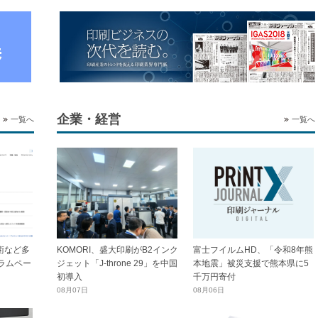
企業・経営
一覧へ
一覧へ
技術など多
KOMORI、盛大印刷がB2インク
富士フイルムHD、「令和8年熊
ラムペー
ジェット「J-throne 29」を中国
本地震」被災支援で熊本県に5
初導入
千万円寄付
08月07日
08月06日