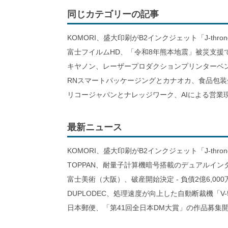
同じカテゴリーの記事
KOMORI、盛大印刷がB2インクジェット「J-thro
富士フイルムHD、「令和8年熊本地震」被災支援
キヤノン、レーザープロダクションプリンターベ
RNスマートパッケージングとカナオカ、食品包装
リコージャパンとナレッジワーク、AIによる営業
最新ニュース
KOMORI、盛大印刷がB2インクジェット「J-thro
TOPPAN、耐量子計算機暗号搭載のデュアルイン
富士美術（大阪）、破産開始決定 - 負債2億6,000
DUPLODEC、処理速度が向上した自動断裁機「V-
日本郵便、「第41回全日本DM大賞」の作品募集