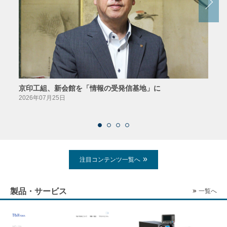
京印工組、新会館を「情報の受発信基地」に
田中
2026年07月25日
2026
注目コンテンツ一覧へ
製品・サービス
一覧へ