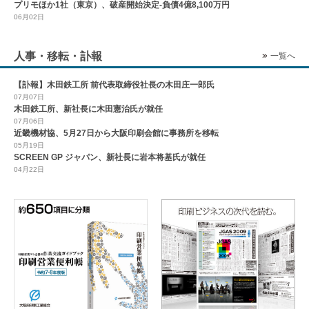
プリモほか1社（東京）、破産開始決定-負債4億8,100万円
06月02日
人事・移転・訃報
一覧へ
【訃報】木田鉄工所 前代表取締役社長の木田庄一郎氏
07月07日
木田鉄工所、新社長に木田憲治氏が就任
07月06日
近畿機材協、5月27日から大阪印刷会館に事務所を移転
05月19日
SCREEN GP ジャパン、新社長に岩本将基氏が就任
04月22日