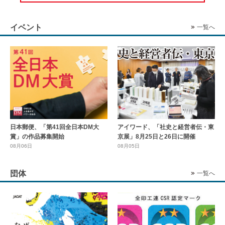
イベント
一覧へ
日本郵便、「第41回全日本DM大
アイワード、「社史と経営者伝・東
賞」の作品募集開始
京展」8月25日と26日に開催
08月06日
08月05日
団体
一覧へ