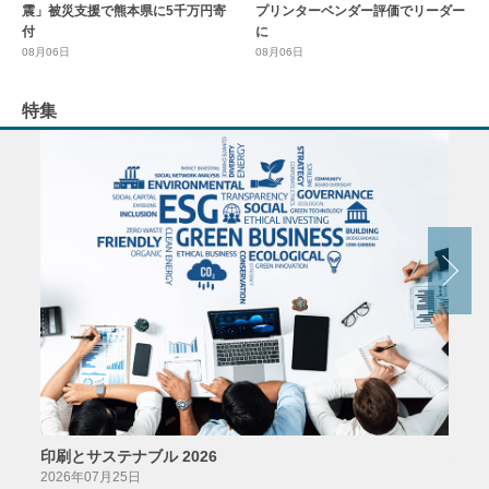
震」被災支援で熊本県に5千万円寄
プリンターベンダー評価でリーダー
付
に
08月06日
08月06日
特集
印刷とサステナブル 2026
パッ
2026年07月25日
2026