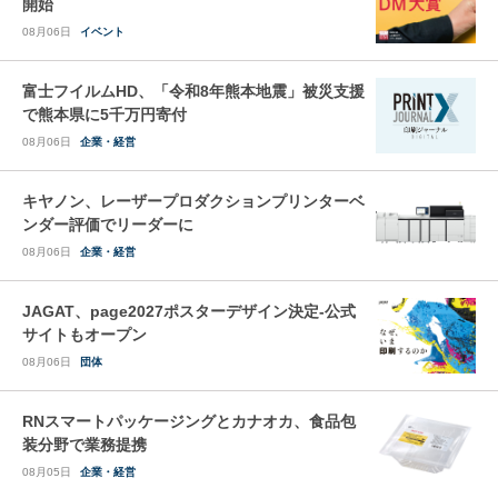
開始
08月06日
イベント
富士フイルムHD、「令和8年熊本地震」被災支援
で熊本県に5千万円寄付
08月06日
企業・経営
キヤノン、レーザープロダクションプリンターベ
ンダー評価でリーダーに
08月06日
企業・経営
JAGAT、page2027ポスターデザイン決定-公式
サイトもオープン
08月06日
団体
RNスマートパッケージングとカナオカ、食品包
装分野で業務提携
08月05日
企業・経営