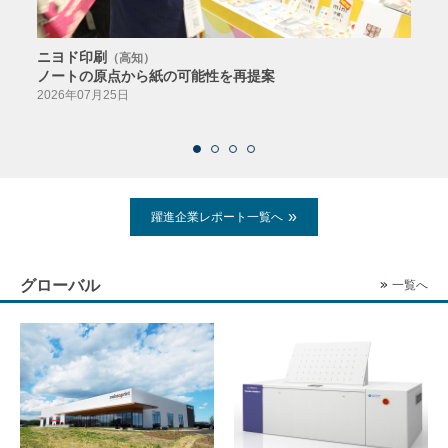
ニヨド印刷
サン
（高知）
ノートの原点から紙の可能性を再提案
特色か
導入
2026年07月25日
2026
躍進企業レポート一覧へ
グローバル
一覧へ