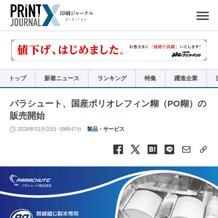
ペ
ー
ジ
の
先
頭
で
す
コ
ン
テ
ン
ツ
エ
リ
ア
トップ
新着ニュース
ランキング
特集
躍進企業
へ
ナ
ビ
ゲ
ー
パラシュート、国産ポリオレフィン糊（PO糊）の
シ
ョ
販売開始
ン
へ
2026年03月03日
09時47分
製品・サービス