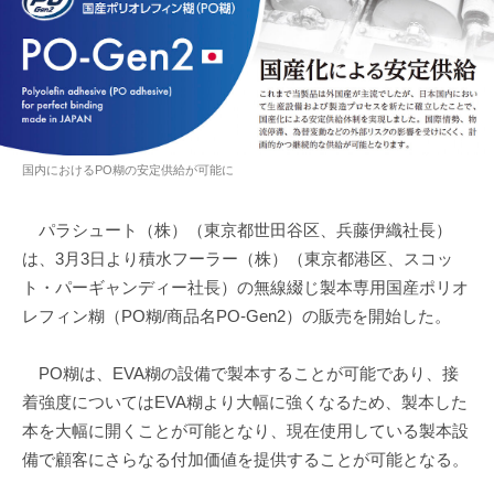
国内におけるPO糊の安定供給が可能に
パラシュート（株）（東京都世田谷区、兵藤伊織社長）
は、3月3日より積水フーラー（株）（東京都港区、スコッ
ト・パーギャンディー社長）の無線綴じ製本専用国産ポリオ
レフィン糊（PO糊/商品名PO-Gen2）の販売を開始した。
PO糊は、EVA糊の設備で製本することが可能であり、接
着強度についてはEVA糊より大幅に強くなるため、製本した
本を大幅に開くことが可能となり、現在使用している製本設
備で顧客にさらなる付加価値を提供することが可能となる。