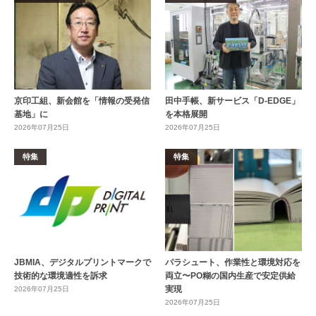
京印工組、新会館を「情報の受発信
田中手帳、新サービス「D-EDGE」
基地」に
を本格展開
2026年07月25日
2026年07月25日
特集
特集
JBMIA、デジタルプリントマークで
パラシュート、作業性と環境対応を
技術的な環境適性を訴求
両立〜PO糊の国内生産で安定供給
実現
2026年07月25日
2026年07月25日