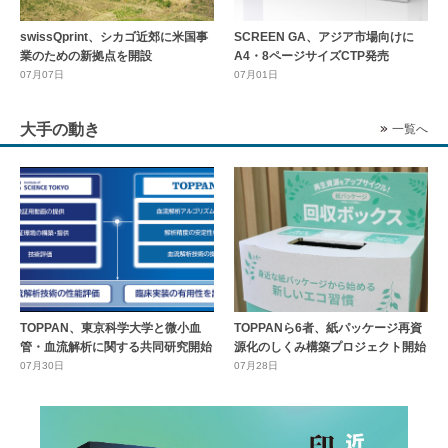
swissQprint、シカゴ近郊に⽶国事
SCREEN GA、アジア市場向けに
業のための新拠点を開設
A4・8ページサイズCTP発売
07月07日
07月01日
大手の動き
一覧へ
TOPPAN、東京科学大学と微小血
TOPPANら6者、紙パッケージ再資
管・血流解析に関する共同研究開始
源化のしくみ構築プロジェクト開始
07月30日
07月28日