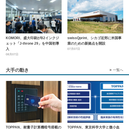
KOMORI、盛大印刷がB2インクジ
swissQprint、シカゴ近郊に⽶国事
ェット「J-throne 29」を中国初導
業のための新拠点を開設
入
07月07日
08月07日
大手の動き
一覧へ
TOPPAN、耐量子計算機暗号搭載の
TOPPAN、東京科学大学と微小血