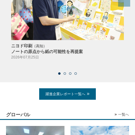
ニヨド印刷
サン
（高知）
ノートの原点から紙の可能性を再提案
特色か
導入
2026年07月25日
2026
躍進企業レポート一覧へ
グローバル
一覧へ