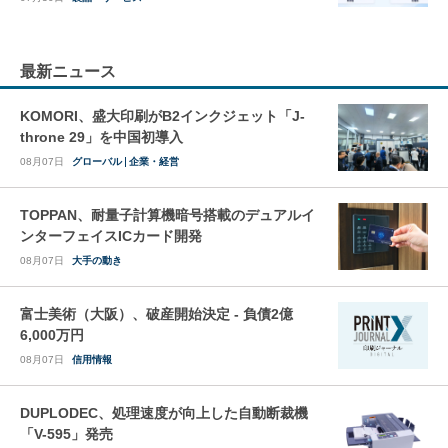
最新ニュース
KOMORI、盛大印刷がB2インクジェット「J-
throne 29」を中国初導入
08月07日
グローバル
企業・経営
TOPPAN、耐量子計算機暗号搭載のデュアルイ
ンターフェイスICカード開発
08月07日
大手の動き
富士美術（大阪）、破産開始決定 - 負債2億
6,000万円
08月07日
信用情報
DUPLODEC、処理速度が向上した自動断裁機
「V-595」発売