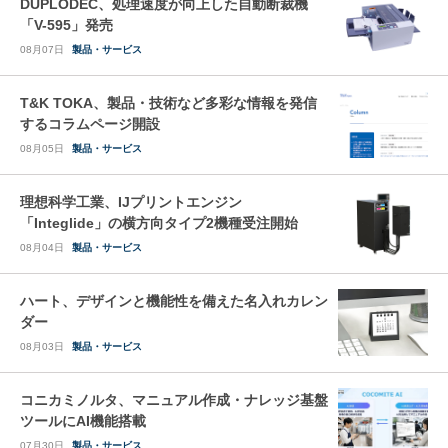
DUPLODEC、処理速度が向上した自動断裁機
「V-595」発売
08月07日
製品・サービス
T&K TOKA、製品・技術など多彩な情報を発信
するコラムページ開設
08月05日
製品・サービス
理想科学工業、IJプリントエンジン
「Integlide」の横方向タイプ2機種受注開始
08月04日
製品・サービス
ハート、デザインと機能性を備えた名入れカレン
ダー
08月03日
製品・サービス
コニカミノルタ、マニュアル作成・ナレッジ基盤
ツールにAI機能搭載
07月30日
製品・サービス