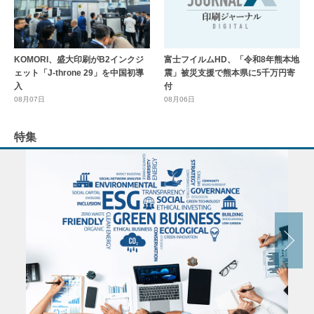
KOMORI、盛大印刷がB2インクジ
富士フイルムHD、「令和8年熊本地
ェット「J-throne 29」を中国初導
震」被災支援で熊本県に5千万円寄
入
付
08月07日
08月06日
特集