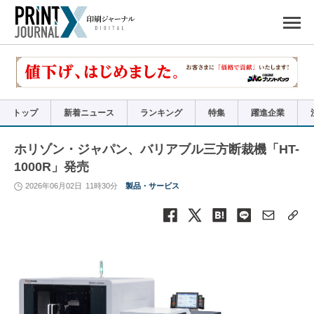
ペ
ー
ジ
の
先
頭
で
す
コ
ン
テ
ン
ツ
エ
リ
ア
トップ
新着ニュース
ランキング
特集
躍進企業
へ
ナ
ビ
ゲ
ー
ホリゾン・ジャパン、バリアブル三方断裁機「HT-
シ
ョ
1000R」発売
ン
へ
2026年06月02日
11時30分
製品・サービス