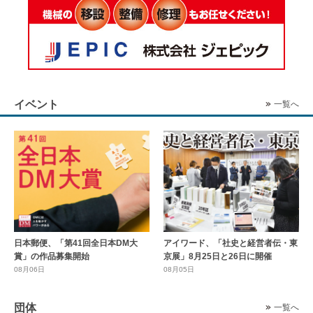
イベント
一覧へ
日本郵便、「第41回全日本DM大
アイワード、「社史と経営者伝・東
賞」の作品募集開始
京展」8月25日と26日に開催
08月06日
08月05日
団体
一覧へ