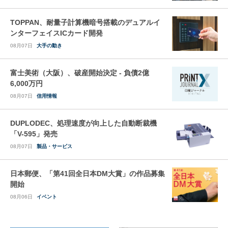
TOPPAN、耐量子計算機暗号搭載のデュアルイ
ンターフェイスICカード開発
08月07日
大手の動き
富士美術（大阪）、破産開始決定 - 負債2億
6,000万円
08月07日
信用情報
DUPLODEC、処理速度が向上した自動断裁機
「V-595」発売
08月07日
製品・サービス
日本郵便、「第41回全日本DM大賞」の作品募集
開始
08月06日
イベント