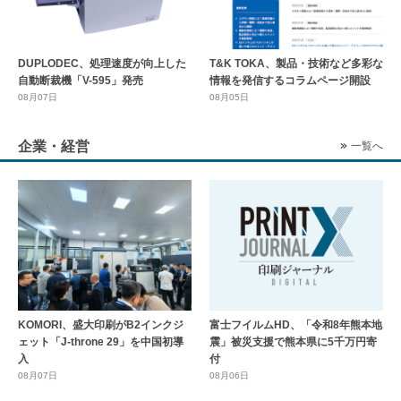
DUPLODEC、処理速度が向上した
T&K TOKA、製品・技術など多彩な
自動断裁機「V-595」発売
情報を発信するコラムページ開設
08月07日
08月05日
企業・経営
一覧へ
KOMORI、盛大印刷がB2インクジ
富士フイルムHD、「令和8年熊本地
ェット「J-throne 29」を中国初導
震」被災支援で熊本県に5千万円寄
入
付
08月07日
08月06日