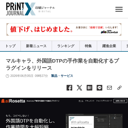
ペ
ー
ジ
の
先
頭
で
す
コ
ン
テ
ン
ツ
エ
リ
ア
トップ
新着ニュース
ランキング
特集
躍進企業
へ
ナ
ビ
ゲ
ー
マルキャラ、外国語DTPの手作業を自動化するプ
シ
ョ
ラグインをリリース
ン
へ
2026年06月05日
09時27分
製品・サービス