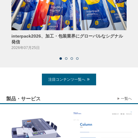
interpack2026、加工・包装業界にグローバルなシグナル
京印
発信
2026
2026年07月25日
注目コンテンツ一覧へ
製品・サービス
一覧へ