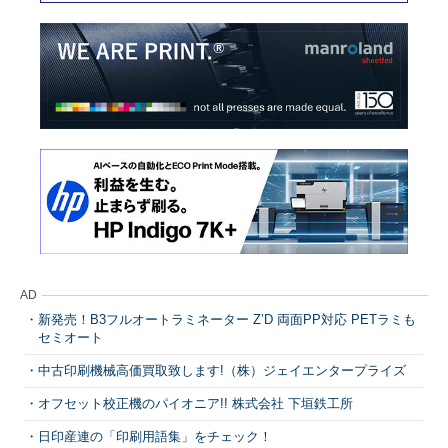
AD
新発売！B3フルオートラミネーター Z’D 両面PP対応 PETラミも
セミオート
中古印刷機械高価買取致します!（株）ジェイエンタープライズ
オフセット校正機のパイオニア!! 株式会社 下垣鉄工所
日印産連の「印刷用語集」をチェック！