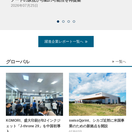
ノートの原点から紙の可能性を再提案
特色か
導入
2026年07月25日
2026
躍進企業レポート一覧へ
グローバル
一覧へ
KOMORI、盛大印刷がB2インクジ
swissQprint、シカゴ近郊に⽶国事
ェット「J-throne 29」を中国初導
業のための新拠点を開設
入
07月07日