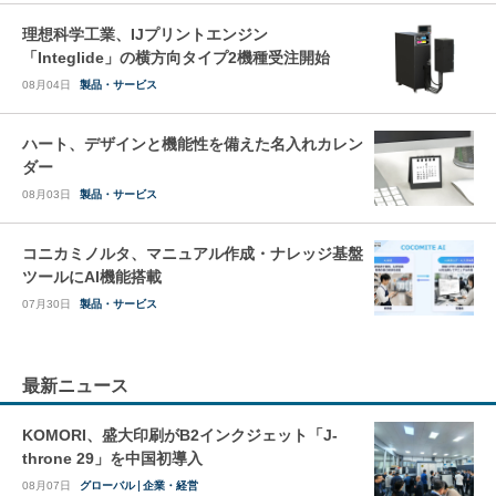
理想科学工業、IJプリントエンジン
「Integlide」の横方向タイプ2機種受注開始
08月04日
製品・サービス
ハート、デザインと機能性を備えた名入れカレン
ダー
08月03日
製品・サービス
コニカミノルタ、マニュアル作成・ナレッジ基盤
ツールにAI機能搭載
07月30日
製品・サービス
最新ニュース
KOMORI、盛大印刷がB2インクジェット「J-
throne 29」を中国初導入
08月07日
グローバル
企業・経営