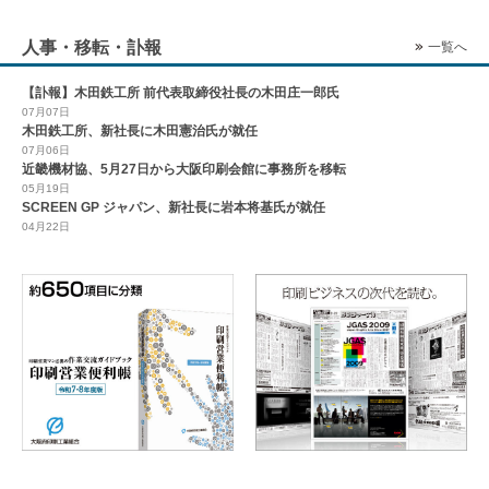
人事・移転・訃報
一覧へ
【訃報】木田鉄工所 前代表取締役社長の木田庄一郎氏
07月07日
木田鉄工所、新社長に木田憲治氏が就任
07月06日
近畿機材協、5月27日から大阪印刷会館に事務所を移転
05月19日
SCREEN GP ジャパン、新社長に岩本将基氏が就任
04月22日