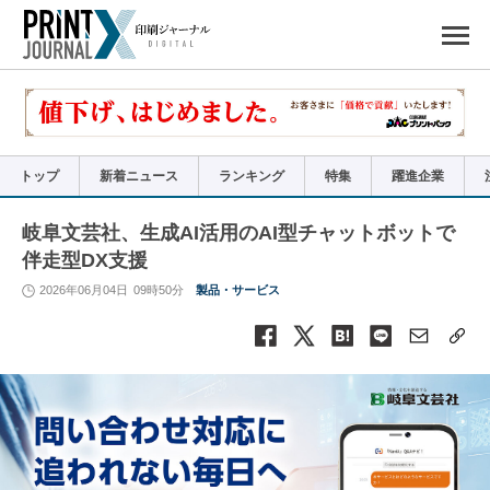
ペ
ー
ジ
の
先
頭
で
す
コ
ン
テ
ン
ツ
エ
リ
ア
トップ
新着ニュース
ランキング
特集
躍進企業
へ
ナ
ビ
ゲ
ー
岐阜文芸社、生成AI活用のAI型チャットボットで
シ
ョ
伴走型DX支援
ン
へ
2026年06月04日
09時50分
製品・サービス