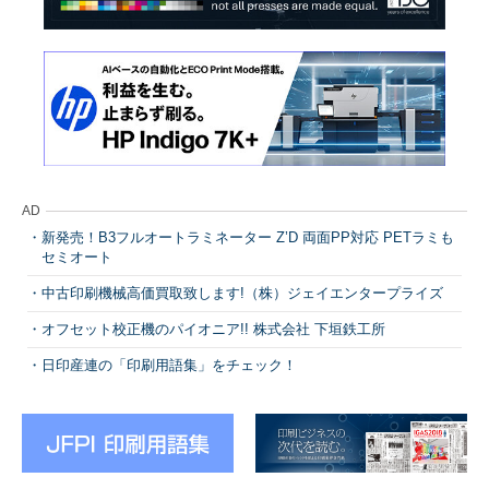
AD
新発売！B3フルオートラミネーター Z’D 両面PP対応 PETラミも
セミオート
中古印刷機械高価買取致します!（株）ジェイエンタープライズ
オフセット校正機のパイオニア!! 株式会社 下垣鉄工所
日印産連の「印刷用語集」をチェック！