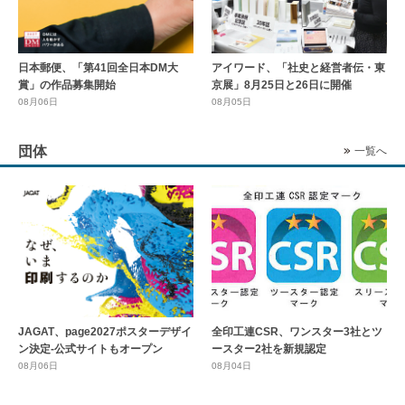
日本郵便、「第41回全日本DM大
アイワード、「社史と経営者伝・東
賞」の作品募集開始
京展」8月25日と26日に開催
08月06日
08月05日
団体
一覧へ
全印工連CSR、ワンスター3社とツ
JAGAT、page2027ポスターデザイ
ースター2社を新規認定
ン決定-公式サイトもオープン
08月04日
08月06日