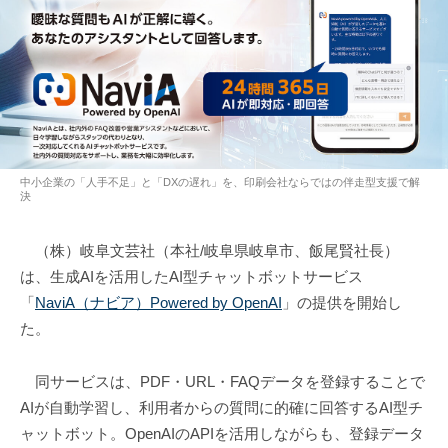
中小企業の「人手不足」と「DXの遅れ」を、印刷会社ならではの伴走型支援で解
決
（株）岐阜文芸社（本社/岐阜県岐阜市、飯尾賢社長）
は、生成AIを活用したAI型チャットボットサービス
「
NaviA（ナビア）Powered by OpenAI
」の提供を開始し
た。
同サービスは、PDF・URL・FAQデータを登録することで
AIが自動学習し、利用者からの質問に的確に回答するAI型チ
ャットボット。OpenAIのAPIを活用しながらも、登録データ