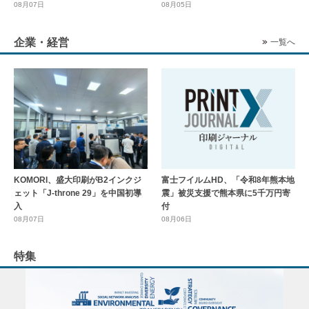
08月07日
08月05日
企業・経営
一覧へ
KOMORI、盛大印刷がB2インクジ
富士フイルムHD、「令和8年熊本地
ェット「J-throne 29」を中国初導
震」被災支援で熊本県に5千万円寄
入
付
08月07日
08月06日
特集