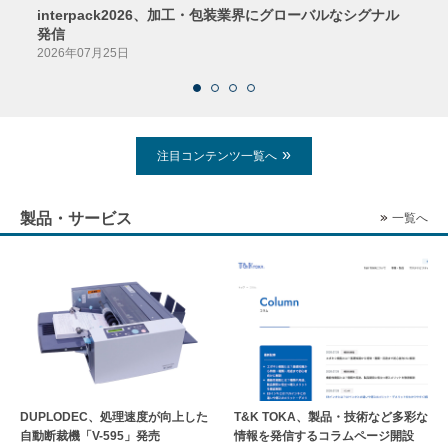
interpack2026、加工・包装業界にグローバルなシグナル
京印
発信
2026
2026年07月25日
注目コンテンツ一覧へ
製品・サービス
一覧へ
DUPLODEC、処理速度が向上した
T&K TOKA、製品・技術など多彩な
自動断裁機「V-595」発売
情報を発信するコラムページ開設