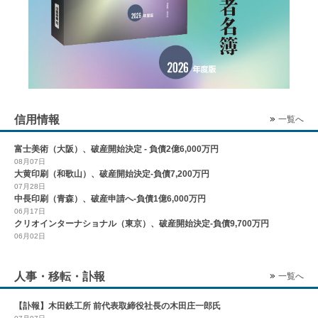
信用情報
一覧へ
富士美術（大阪）、破産開始決定 - 負債2億6,000万円
08月07日
大黄印刷（和歌山）、破産開始決定-負債7,200万円
07月28日
中長印刷（青森）、破産申請へ-負債1億6,000万円
06月17日
クリオインターナショナル（東京）、破産開始決定-負債9,700万円
06月02日
人事・移転・訃報
一覧へ
【訃報】木田鉄工所 前代表取締役社長の木田庄一郎氏