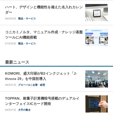
ハート、デザインと機能性を備えた名入れカレン
ダー
08月03日
製品・サービス
コニカミノルタ、マニュアル作成・ナレッジ基盤
ツールにAI機能搭載
07月30日
製品・サービス
最新ニュース
KOMORI、盛大印刷がB2インクジェット「J-
throne 29」を中国初導入
08月07日
グローバル
企業・経営
TOPPAN、耐量子計算機暗号搭載のデュアルイ
ンターフェイスICカード開発
08月07日
大手の動き