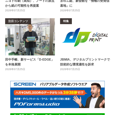
ニヨド印刷（高知）、ノートの原点
京印工組、新会館を「情報の受発信
から紙の可能性を再提案
基地」に
2026年07月25日
2026年07月25日
注目コンテンツ
特集
田中手帳、新サービス「D-EDGE」
JBMIA、デジタルプリントマークで
を本格展開
技術的な環境適性を訴求
2026年07月25日
2026年07月25日