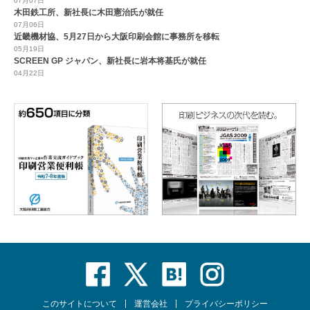
07月07日
木田鉄工所、新社長に木田憲治氏が就任
07月06日
近畿機材協、5月27日から大阪印刷会館に事務所を移転
05月19日
SCREEN GP ジャパン、新社長に岩本将基氏が就任
04月22日
このサイトについて
運営会社
プライバシーポリシー