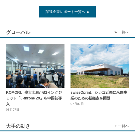
躍進企業レポート一覧へ
グローバル
一覧へ
KOMORI、盛大印刷がB2インクジ
swissQprint、シカゴ近郊に⽶国事
ェット「J-throne 29」を中国初導
業のための新拠点を開設
入
07月07日
08月07日
大手の動き
一覧へ