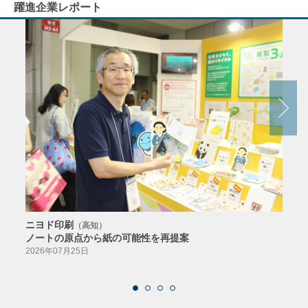
躍進企業レポート
ニヨド印刷
サン
（高知）
ノートの原点から紙の可能性を再提案
特色か
導入
2026年07月25日
2026