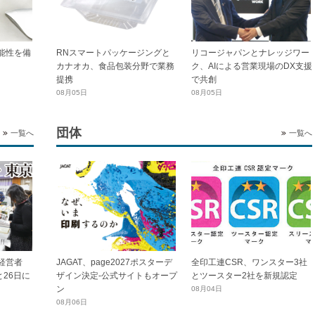
能性を備
RNスマートパッケージングと
リコージャパンとナレッジワー
カナオカ、食品包装分野で業務
ク、AIによる営業現場のDX支援
提携
で共創
08月05日
08月05日
団体
一覧へ
一覧へ
全印工連CSR、ワンスター3社
経営者
JAGAT、page2027ポスターデ
とツースター2社を新規認定
と26日に
ザイン決定-公式サイトもオープ
ン
08月04日
08月06日