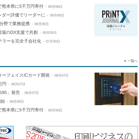
で熊本県に5千万円寄付
08月06日
ンダー評価でリーダーに
08月06日
分野で業務提携
08月05日
現場のDX支援で共創
08月05日
山チラーを完全子会社化
07月30日
一覧へ
ターフェイスICカード開発
08月07日
万円
08月07日
595」発売
08月07日
開始
08月06日
で熊本県に5千万円寄付
08月06日