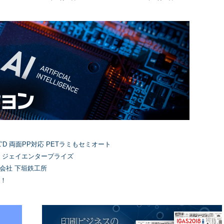
’D 両面PP対応 PETラミもセミオート
）ジェイエンタープライズ
式会社 下垣鉄工所
！