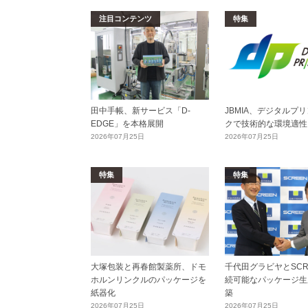
注目コンテンツ
特集
田中手帳、新サービス「D-
JBMIA、デジタルプ
EDGE」を本格展開
クで技術的な環境適性
2026年07月25日
2026年07月25日
特集
特集
大塚包装と再春館製薬所、ドモ
千代田グラビヤとSCR
ホルンリンクルのパッケージを
続可能なパッケージ生
紙器化
築
2026年07月25日
2026年07月25日