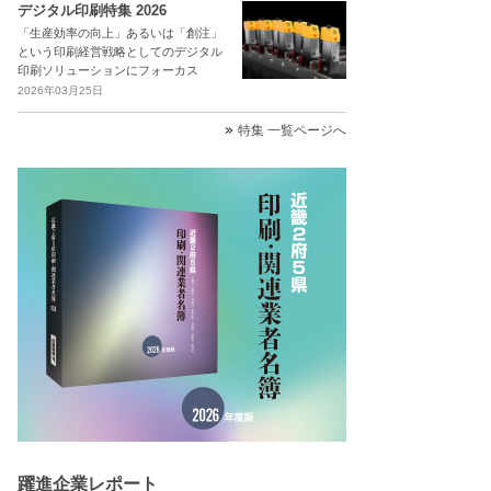
デジタル印刷特集 2026
「生産効率の向上」あるいは「創注」
という印刷経営戦略としてのデジタル
印刷ソリューションにフォーカス
2026年03月25日
特集 一覧ページへ
躍進企業レポート