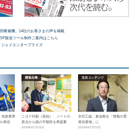
田断裁機、14社のお客さまの声を掲載
SP販促ツール制作ご案内はこちら
）ジェイエンタープライズ
躍進企業
注目コンテンツ
加工・包装業界
ニヨド印刷（高知）、ノートの
京印工組、新会館を「情報の受
ル発信
原点から紙の可能性を再提案
発信基地」に
2026年07月25日
2026年07月25日