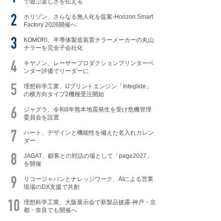
で遊ぶ楽しさを伝える
ホリゾン、さらなる無人化を提案-Horizon Smart
Factory 2026開催へ
KOMORI、半導体製造装置チラーメーカーの丸山
チラーを完全子会社化
キヤノン、レーザープロダクションプリンターベ
ンダー評価でリーダーに
理想科学工業、IJプリントエンジン「Integlide」
の横方向タイプ2機種受注開始
ジャグラ、令和8年熊本地震発生を受け危機管理
委員会を設置
ハート、デザインと機能性を備えた名入れカレン
ダー
JAGAT、顧客との対話の場として「page2027」
を開催
リコージャパンとナレッジワーク、AIによる営業
現場のDX支援で共創
理想科学工業、大阪展示会で新製品披露-神戸・京
都・奈良でも開催へ