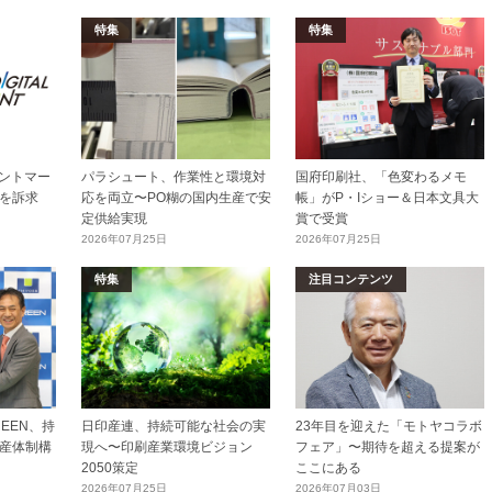
特集
特集
リントマー
パラシュート、作業性と環境対
国府印刷社、「色変わるメモ
を訴求
応を両立〜PO糊の国内生産で安
帳」がP・Iショー＆日本文具大
定供給実現
賞で受賞
2026年07月25日
2026年07月25日
特集
注目コンテンツ
EEN、持
日印産連、持続可能な社会の実
23年目を迎えた「モトヤコラボ
産体制構
現へ〜印刷産業環境ビジョン
フェア」〜期待を超える提案が
2050策定
ここにある
2026年07月25日
2026年07月03日