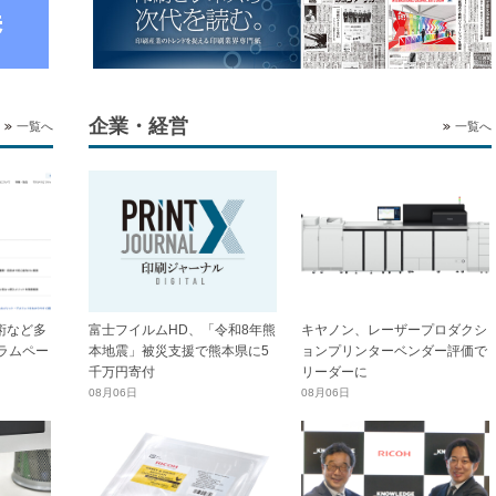
企業・経営
一覧へ
一覧へ
技術など多
富士フイルムHD、「令和8年熊
キヤノン、レーザープロダクシ
ラムペー
本地震」被災支援で熊本県に5
ョンプリンターベンダー評価で
千万円寄付
リーダーに
08月06日
08月06日