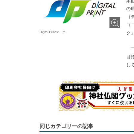
業
の環
（
コニ
ク
Digital Printマーク
コ
目指
し
同じカテゴリーの記事