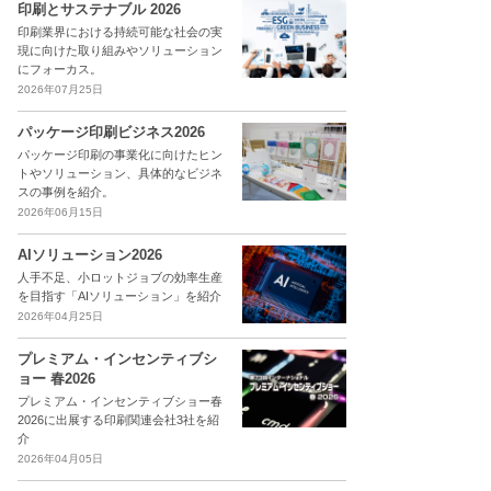
印刷とサステナブル 2026
印刷業界における持続可能な社会の実
現に向けた取り組みやソリューション
にフォーカス。
2026年07月25日
パッケージ印刷ビジネス2026
パッケージ印刷の事業化に向けたヒン
トやソリューション、具体的なビジネ
スの事例を紹介。
2026年06月15日
AIソリューション2026
人手不足、小ロットジョブの効率生産
を目指す「AIソリューション」を紹介
2026年04月25日
プレミアム・インセンティブシ
ョー 春2026
プレミアム・インセンティブショー春
2026に出展する印刷関連会社3社を紹
介
2026年04月05日