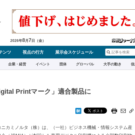
8
7
2026
年
月
日（
金
）
テンツ
視点の行方
展示会スケジュール
企業・経営
イベント
団体
グローバル
大手の動き
信
tal Printマーク」適合製品に
ニカミノルタ（株）は、（一社）ビジネス機械・情報システム産