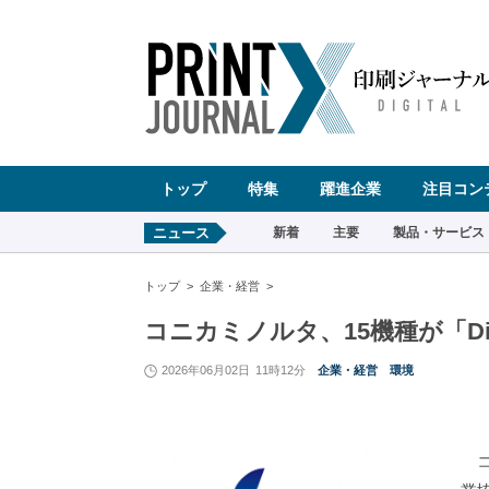
ペ
ー
ジ
の
先
頭
で
す
コ
ン
テ
ン
ツ
エ
リ
ア
へ
トップ
特集
躍進企業
注目コン
ナ
ビ
ゲ
ー
ニュース
新着
主要
製品・サービス
シ
ョ
ン
へ
トップ
企業・経営
コニカミノルタ、15機種が「Digi
2026年06月02日
11時12分
企業・経営
環境
コ