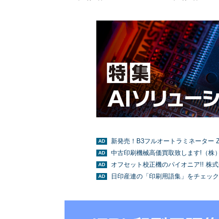
新発売！B3フルオートラミネーター Z
中古印刷機械高価買取致します!（株
オフセット校正機のパイオニア!! 株
日印産連の「印刷用語集」をチェック