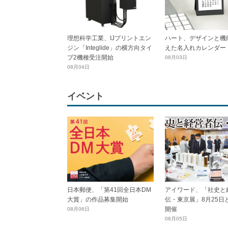
理想科学工業、IJプリントエン
ハート、デザインと機
ジン「Integlide」の横方向タイ
えた名入れカレンダー
プ2機種受注開始
08月03日
08月04日
イベント
日本郵便、「第41回全日本DM
アイワード、「社史と
大賞」の作品募集開始
伝・東京展」8月25日
開催
08月06日
08月05日