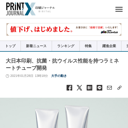
ペ
ー
ジ
の
先
頭
で
す
コ
ン
テ
ン
ツ
エ
リ
ア
トップ
新着ニュース
ランキング
特集
躍進企業
へ
ナ
ビ
ゲ
ー
大日本印刷、抗菌・抗ウイルス性能を持つラミネ
シ
ョ
ートチューブ開発
ン
へ
2021年01月28日
13時18分
大手の動き