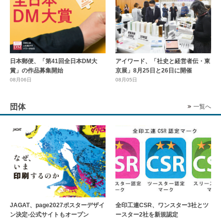
日本郵便、「第41回全日本DM大
アイワード、「社史と経営者伝・東
賞」の作品募集開始
京展」8月25日と26日に開催
08月06日
08月05日
団体
一覧へ
全印工連CSR、ワンスター3社とツ
JAGAT、page2027ポスターデザイ
ースター2社を新規認定
ン決定-公式サイトもオープン