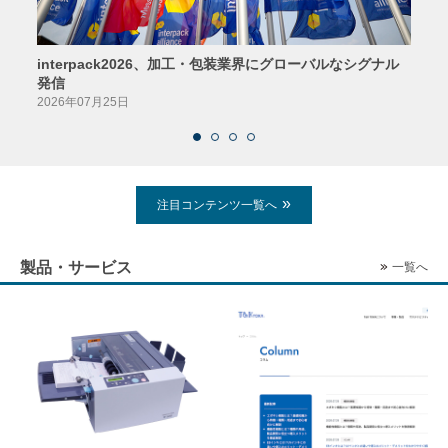
interpack2026、加工・包装業界にグローバルなシグナル
京印
発信
2026
2026年07月25日
注目コンテンツ一覧へ
製品・サービス
一覧へ