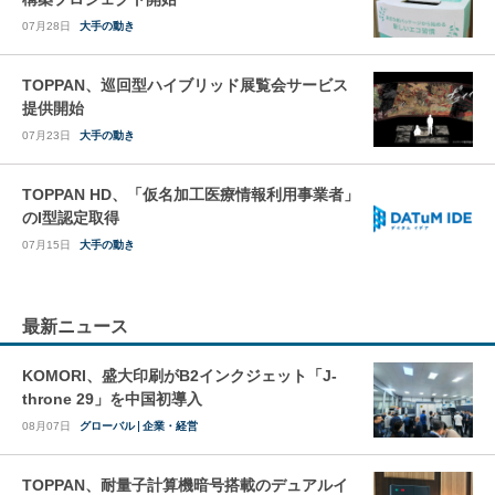
07月28日
大手の動き
TOPPAN、巡回型ハイブリッド展覧会サービス
提供開始
07月23日
大手の動き
TOPPAN HD、「仮名加工医療情報利用事業者」
のI型認定取得
07月15日
大手の動き
最新ニュース
KOMORI、盛大印刷がB2インクジェット「J-
throne 29」を中国初導入
08月07日
グローバル
企業・経営
TOPPAN、耐量子計算機暗号搭載のデュアルイ