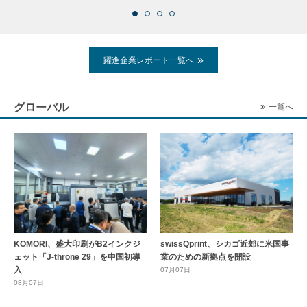
躍進企業レポート一覧へ
グローバル
一覧へ
KOMORI、盛大印刷がB2インクジ
swissQprint、シカゴ近郊に⽶国事
ェット「J-throne 29」を中国初導
業のための新拠点を開設
入
07月07日
08月07日