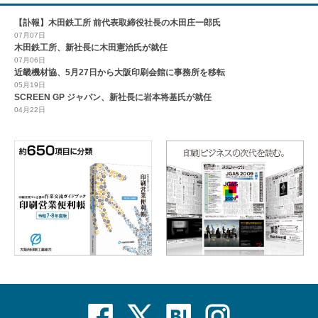
【訃報】木田鉄工所 前代表取締役社長の木田庄一郎氏
07月07日
木田鉄工所、新社長に木田憲治氏が就任
07月06日
近畿機材協、5月27日から大阪印刷会館に事務所を移転
05月19日
SCREEN GP ジャパン、新社長に岩本将基氏が就任
04月22日