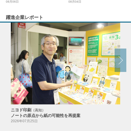
08月04日
08月06日
躍進企業レポート
ニヨド印刷
サン
（高知）
ノートの原点から紙の可能性を再提案
特色か
導入
2026年07月25日
2026