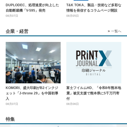
DUPLODEC、処理速度が向上した
T&K TOKA、製品・技術など多彩な
自動断裁機「V-595」発売
情報を発信するコラムページ開設
08月07日
08月05日
企業・経営
一覧へ
KOMORI、盛大印刷がB2インクジ
富士フイルムHD、「令和8年熊本地
ェット「J-throne 29」を中国初導
震」被災支援で熊本県に5千万円寄
入
付
08月07日
08月06日
特集