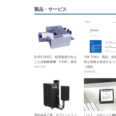
製品・サービス
DUPLODEC、処理速度が向上
T&K TOKA、製品・
した自動断裁機「V-595」発売
彩な情報を発信するコ
ジ開設
08月07日
08月05日
理想科学工業、IJプリントエン
ハート、デザインと機