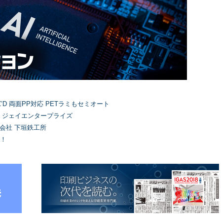
’D 両面PP対応 PETラミもセミオート
）ジェイエンタープライズ
式会社 下垣鉄工所
！