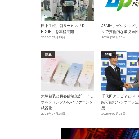
田中手帳、新サービス「D-
JBMIA、デジタルプ
EDGE」を本格展開
クで技術的な環境適性
2026年07月25日
2026年07月25日
特集
特集
大塚包装と再春館製薬所、ドモ
千代田グラビヤとSCR
ホルンリンクルのパッケージを
続可能なパッケージ生
紙器化
築
2026年07月25日
2026年07月25日