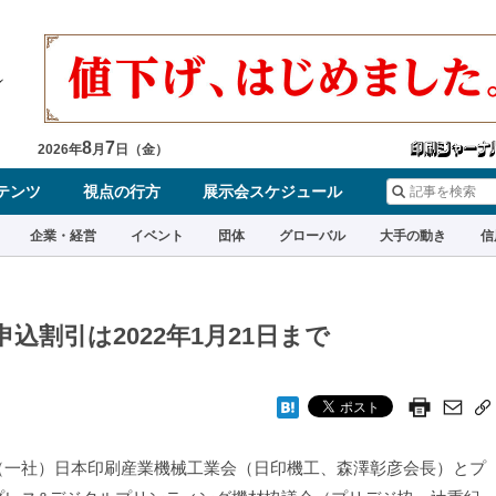
8
7
2026
年
月
日（
金
）
テンツ
視点の行方
展示会スケジュール
企業・経営
イベント
団体
グローバル
大手の動き
信
申込割引は2022年1月21日まで
一社）日本印刷産業機械工業会（日印機工、森澤彰彦会長）とプ