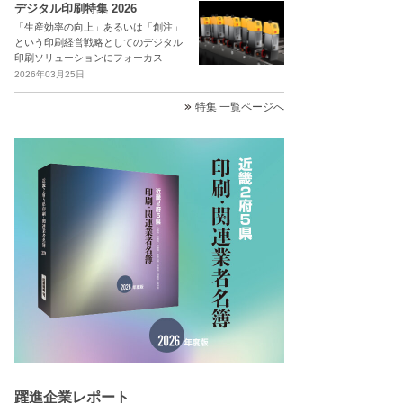
デジタル印刷特集 2026
「生産効率の向上」あるいは「創注」
という印刷経営戦略としてのデジタル
印刷ソリューションにフォーカス
2026年03月25日
特集 一覧ページへ
躍進企業レポート