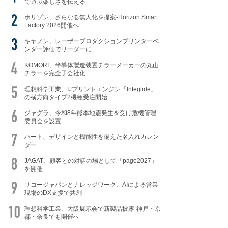
で遊ぶ楽しさを伝える
ホリゾン、さらなる無人化を提案-Horizon Smart
Factory 2026開催へ
キヤノン、レーザープロダクションプリンターベ
ンダー評価でリーダーに
KOMORI、半導体製造装置チラーメーカーの丸山
チラーを完全子会社化
理想科学工業、IJプリントエンジン「Integlide」
の横方向タイプ2機種受注開始
ジャグラ、令和8年熊本地震発生を受け危機管理
委員会を設置
ハート、デザインと機能性を備えた名入れカレン
ダー
JAGAT、顧客との対話の場として「page2027」
を開催
リコージャパンとナレッジワーク、AIによる営業
現場のDX支援で共創
理想科学工業、大阪展示会で新製品披露-神戸・京
都・奈良でも開催へ