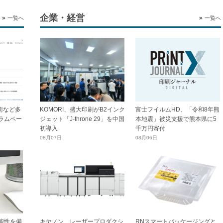
企業・経営
一覧へ
一覧へ
技術など多
KOMORI、盛大印刷がB2インク
富士フイルムHD、「令和8年熊
ラムペー
ジェット「J-throne 29」を中国
本地震」被災支援で熊本県に5
初導入
千万円寄付
08月07日
08月06日
能性を備
キヤノン、レーザープロダクシ
RNスマートパッケージングと