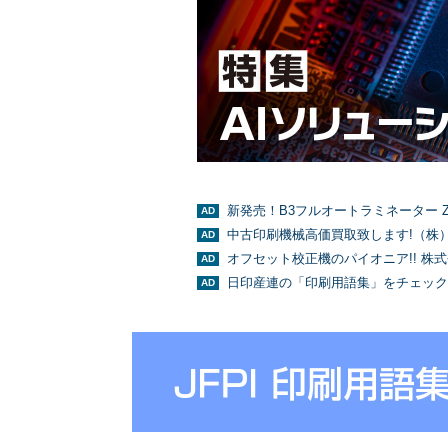
新発売！B3フルオートラミネーター Z
中古印刷機械高価買取致します!（株
オフセット校正機のパイオニア!! 株
日印産連の「印刷用語集」をチェック