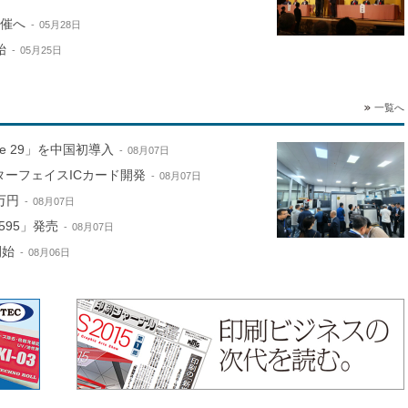
開催へ
05月28日
始
05月25日
一覧へ
ne 29」を中国初導入
08月07日
ターフェイスICカード開発
08月07日
万円
08月07日
595」発売
08月07日
開始
08月06日