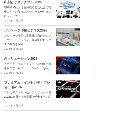
印刷とサステナブル 2026
印刷業界における持続可能な社会の実
現に向けた取り組みやソリューション
にフォーカス。
2026年07月25日
パッケージ印刷ビジネス2026
パッケージ印刷の事業化に向けたヒン
トやソリューション、具体的なビジネ
スの事例を紹介。
2026年06月15日
AIソリューション2026
人手不足、小ロットジョブの効率生産
を目指す「AIソリューション」を紹介
2026年04月25日
プレミアム・インセンティブシ
ョー 春2026
プレミアム・インセンティブショー春
2026に出展する印刷関連会社3社を紹
介
2026年04月05日