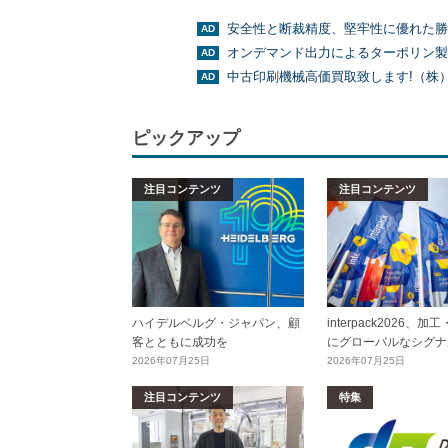
安全性と断裁精度、堅牢性に優れた勝
オンデマンド出力によるターポリン製
中古印刷機械高価買取致します!（株
ピックアップ
注目コンテンツ
注目コンテンツ
ハイデルベルグ・ジャパン、顧
interpack2026、
客とともに成功を
にグローバルなシグナ
2026年07月25日
2026年07月25日
注目コンテンツ
特集