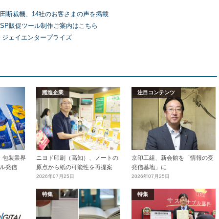
田断裁機、14社のお客さまの声を掲載
SP販促ツール制作ご案内はこちら
）ジェイエンタープライズ
躍進企業
注目コンテンツ
加工・包装業界
ニヨド印刷（高知）、ノートの
京印工組、新会館を「情報の受
ル発信
原点から紙の可能性を再提案
発信基地」に
2026年07月25日
2026年07月25日
特集
特集