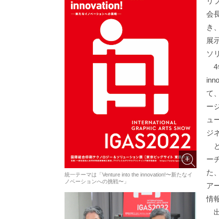
リ
会
き、
展
ソ
4年
in
て
ー
ュ
ジ
と
ー
た
統一テーマは「Venture into the innovation!〜新たなイ
ノベーションへの挑戦〜」
ア
情
出展