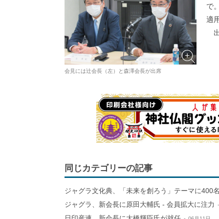
で
適
出
会見には辻会長（左）と森澤会長が出席
同じカテゴリーの記事
ジャグラ文化典、「未来を創ろう」テーマに400
ジャグラ、新会長に原田大輔氏 - 会員拡大に注力
日印産連、新会長に大橋輝臣氏が就任
06月11日