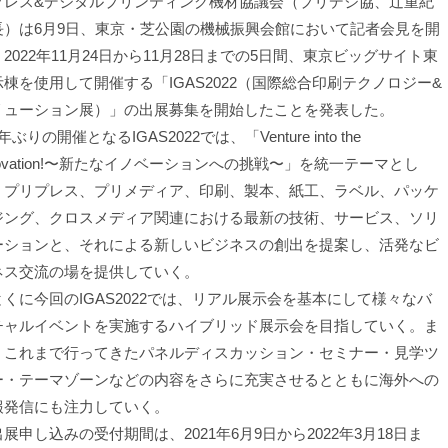
プレス&デジタルプリンティング機材協議会（プリデジ協、辻重紀
長）は6月9日、東京・芝公園の機械振興会館において記者会見を開
2022年11月24日から11月28日までの5日間、東京ビッグサイト東
示棟を使用して開催する「IGAS2022（国際総合印刷テクノロジー&
リューション展）」の出展募集を開始したことを発表した。
ぶりの開催となるIGAS2022では、「Venture into the
novation!〜新たなイノベーションへの挑戦〜」を統一テーマとし
、プリプレス、プリメディア、印刷、製本、紙工、ラベル、パッケ
ジング、クロスメディア関連における最新の技術、サービス、ソリ
ーションと、それによる新しいビジネスの創出を提案し、活発なビ
ネス交流の場を提供していく。
くに今回のIGAS2022では、リアル展示会を基本にして様々なバ
チャルイベントを実施するハイブリッド展示会を目指していく。ま
、これまで行ってきたパネルディスカッション・セミナー・見学ツ
ー・テーマゾーンなどの内容をさらに充実させるとともに海外への
報発信にも注力していく。
申し込みの受付期間は、2021年6月9日から2022年3月18日ま