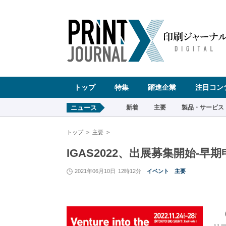
ペ
ー
ジ
の
先
頭
で
す
コ
ン
テ
ン
ツ
エ
リ
ア
へ
トップ
特集
躍進企業
注目コン
ナ
ビ
ゲ
ー
ニュース
新着
主要
製品・サービス
シ
ョ
ン
へ
トップ
主要
IGAS2022、出展募集開始-早期
2021年06月10日
12時12分
イベント
主要
（