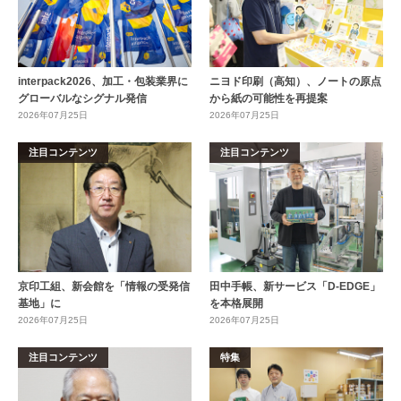
interpack2026、加工・包装業界に
ニヨド印刷（高知）、ノートの原点
グローバルなシグナル発信
から紙の可能性を再提案
2026年07月25日
2026年07月25日
注目コンテンツ
注目コンテンツ
京印工組、新会館を「情報の受発信
田中手帳、新サービス「D-EDGE」
基地」に
を本格展開
2026年07月25日
2026年07月25日
注目コンテンツ
特集