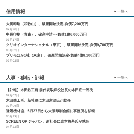
信用情報
一覧へ
大黄印刷（和歌山）、破産開始決定-負債7,200万円
07月28日
中長印刷（青森）、破産申請へ-負債1億6,000万円
06月17日
クリオインターナショナル（東京）、破産開始決定-負債9,700万円
06月02日
プリモほか1社（東京）、破産開始決定-負債4億8,100万円
06月02日
人事・移転・訃報
一覧へ
【訃報】木田鉄工所 前代表取締役社長の木田庄一郎氏
07月07日
木田鉄工所、新社長に木田憲治氏が就任
07月06日
近畿機材協、5月27日から大阪印刷会館に事務所を移転
05月19日
SCREEN GP ジャパン、新社長に岩本将基氏が就任
04月22日