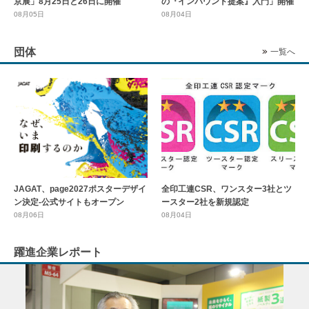
京展」8月25日と26日に開催
の『インバウンド提案』入門」開催
08月05日
08月04日
団体
一覧へ
全印工連CSR、ワンスター3社とツ
JAGAT、page2027ポスターデザイ
ースター2社を新規認定
ン決定-公式サイトもオープン
08月04日
08月06日
躍進企業レポート