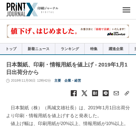
ペ
ー
ジ
の
先
頭
で
す
コ
ン
テ
ン
ツ
エ
リ
ア
トップ
新着ニュース
ランキング
特集
躍進企業
へ
ナ
ビ
ゲ
ー
日本製紙、印刷・情報用紙を値上げ - 2019年1月1
シ
ョ
日出荷分から
ン
へ
2018年11月06日
12時42分
主要
企業・経営
日本製紙（株）（馬城文雄社長）は、2019年1月1日出荷分
より印刷・情報用紙を値上げすると発表した。
値上げ幅は、印刷用紙が20%以上、情報用紙が10%以上。