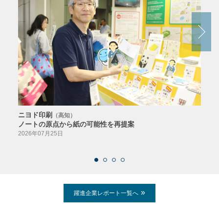
ニヨド印刷
サン
（高知）
ノートの原点から紙の可能性を再提案
特色か
導入
2026年07月25日
2026
躍進企業レポート一覧へ