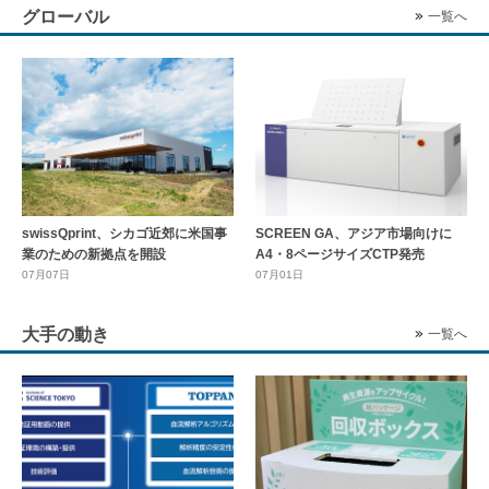
グローバル
一覧へ
swissQprint、シカゴ近郊に⽶国事
SCREEN GA、アジア市場向けに
業のための新拠点を開設
A4・8ページサイズCTP発売
07月07日
07月01日
大手の動き
一覧へ