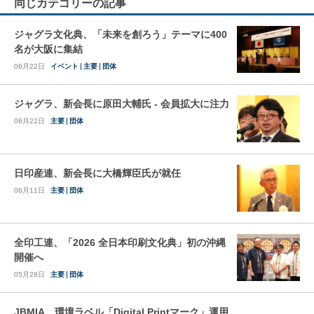
同じカテゴリーの記事
ジャグラ文化典、「未来を創ろう」テーマに400
名が大阪に集結
06月22日
イベント
主要
団体
ジャグラ、新会長に原田大輔氏 - 会員拡大に注力
06月22日
主要
団体
日印産連、新会長に大橋輝臣氏が就任
06月11日
主要
団体
全印工連、「2026 全日本印刷文化典」初の沖縄
開催へ
05月28日
主要
団体
JBMIA、環境ラベル「Digital Printマーク」運用