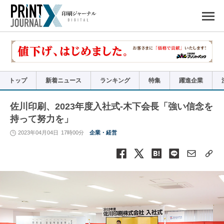
ペ
ー
ジ
の
先
頭
で
す
コ
ン
テ
ン
ツ
エ
リ
ア
トップ
新着ニュース
ランキング
特集
躍進企業
へ
ナ
ビ
ゲ
ー
佐川印刷、2023年度入社式-木下会長「強い信念を
シ
ョ
持って努力を」
ン
へ
2023年04月04日
17時00分
企業・経営