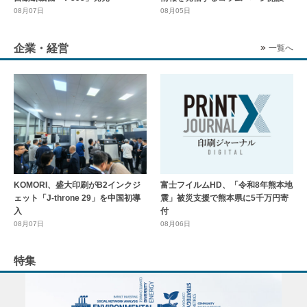
08月07日
08月05日
企業・経営
一覧へ
KOMORI、盛大印刷がB2インクジ
富士フイルムHD、「令和8年熊本地
ェット「J-throne 29」を中国初導
震」被災支援で熊本県に5千万円寄
入
付
08月07日
08月06日
特集