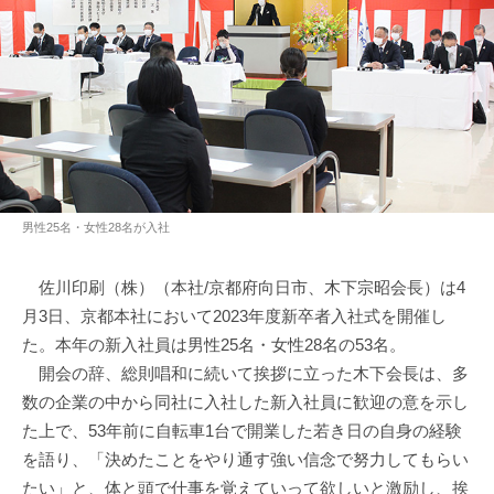
男性25名・女性28名が入社
佐川印刷（株）（本社/京都府向日市、木下宗昭会長）は4
月3日、京都本社において2023年度新卒者入社式を開催し
た。本年の新入社員は男性25名・女性28名の53名。
開会の辞、総則唱和に続いて挨拶に立った木下会長は、多
数の企業の中から同社に入社した新入社員に歓迎の意を示し
た上で、53年前に自転車1台で開業した若き日の自身の経験
を語り、「決めたことをやり通す強い信念で努力してもらい
たい」と、体と頭で仕事を覚えていって欲しいと激励し、挨