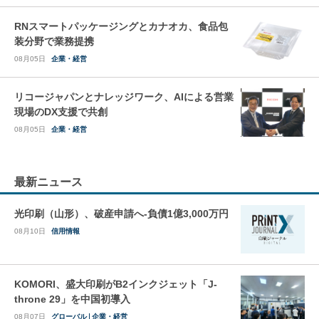
RNスマートパッケージングとカナオカ、食品包
装分野で業務提携
08月05日
企業・経営
リコージャパンとナレッジワーク、AIによる営業
現場のDX支援で共創
08月05日
企業・経営
最新ニュース
光印刷（山形）、破産申請へ-負債1億3,000万円
08月10日
信用情報
KOMORI、盛大印刷がB2インクジェット「J-
throne 29」を中国初導入
08月07日
グローバル
企業・経営