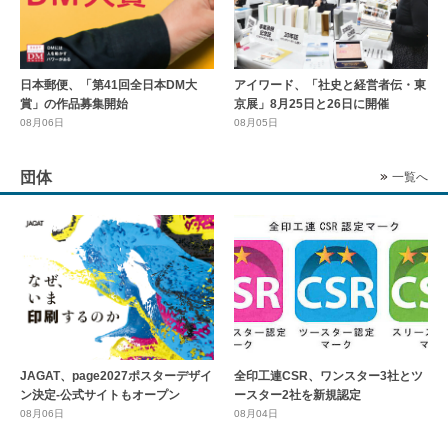
日本郵便、「第41回全日本DM大
アイワード、「社史と経営者伝・東
賞」の作品募集開始
京展」8月25日と26日に開催
08月06日
08月05日
団体
一覧へ
全印工連CSR、ワンスター3社とツ
JAGAT、page2027ポスターデザイ
ースター2社を新規認定
ン決定-公式サイトもオープン
08月04日
08月06日