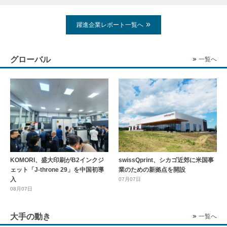
躍進企業レポート一覧へ
グローバル
一覧へ
KOMORI、盛大印刷がB2インクジ
swissQprint、シカゴ近郊に⽶国事
ェット「J-throne 29」を中国初導
業のための新拠点を開設
入
07月07日
08月07日
大手の動き
一覧へ