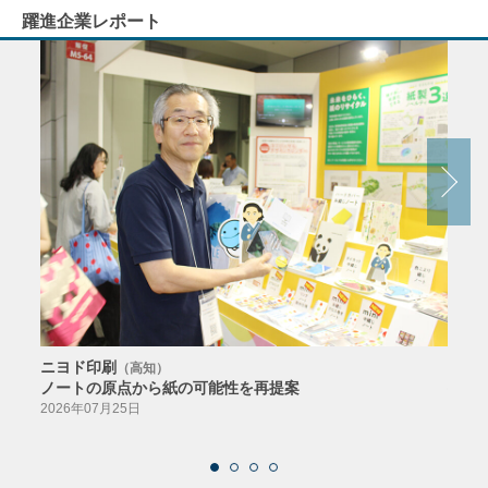
躍進企業レポート
ニヨド印刷
サン
（高知）
ノートの原点から紙の可能性を再提案
特色か
導入
2026年07月25日
2026