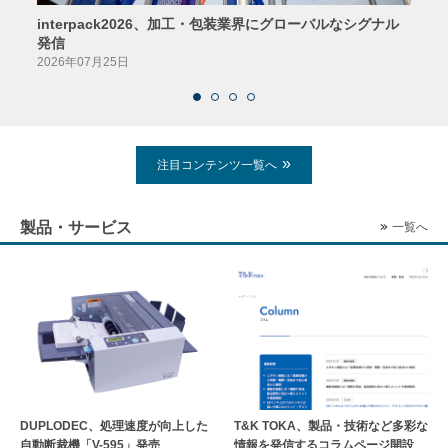
interpack2026、加工・包装業界にグローバルなシグナル
京印
発信
2026
2026年07月25日
注目コンテンツ一覧へ
製品・サービス
一覧へ
DUPLODEC、処理速度が向上した
T&K TOKA、製品・技術など多彩な
自動断裁機「V-595」発売
情報を発信するコラムページ開設