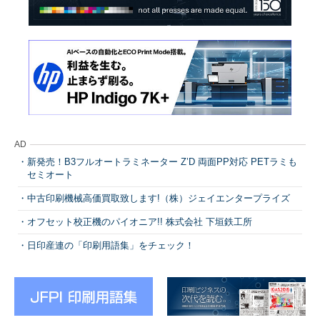
AD
新発売！B3フルオートラミネーター Z’D 両面PP対応 PETラミも
セミオート
中古印刷機械高価買取致します!（株）ジェイエンタープライズ
オフセット校正機のパイオニア!! 株式会社 下垣鉄工所
日印産連の「印刷用語集」をチェック！