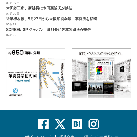
07月07日
木田鉄工所、新社長に木田憲治氏が就任
07月06日
近畿機材協、5月27日から大阪印刷会館に事務所を移転
05月19日
SCREEN GP ジャパン、新社長に岩本将基氏が就任
04月22日
このサイトについて
運営会社
プライバシーポリシー