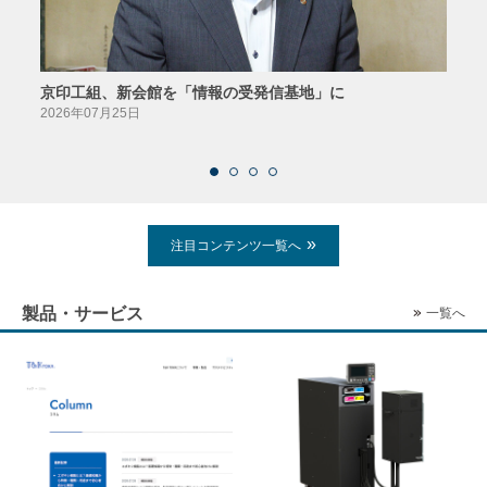
京印工組、新会館を「情報の受発信基地」に
田中
2026年07月25日
2026
注目コンテンツ一覧へ
製品・サービス
一覧へ