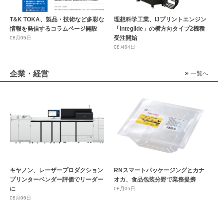
T&K TOKA、製品・技術など多彩な
理想科学工業、IJプリントエンジン
情報を発信するコラムページ開設
「Integlide」の横方向タイプ2機種
受注開始
08月05日
08月04日
企業・経営
一覧へ
キヤノン、レーザープロダクション
RNスマートパッケージングとカナ
プリンターベンダー評価でリーダー
オカ、食品包装分野で業務提携
に
08月05日
08月06日