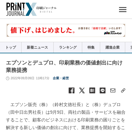
ペ
ー
ジ
の
先
頭
で
す
コ
ン
テ
ン
ツ
エ
リ
ア
トップ
新着ニュース
ランキング
特集
躍進企業
へ
ナ
ビ
ゲ
ー
エプソンとデュプロ、印刷業務の価値創出に向け
シ
ョ
業務提携
ン
へ
2022年09月09日
11時17分
企業・経営
エプソン販売（株）（鈴村文徳社長）と（株）デュプロ
（田中日出男社長）は9月9日、両社の製品・サービスを融合
することで、顧客のビジネスにおける印刷業務の困りごとを
解決する新しい価値の創出に向けて、業務提携を開始するこ