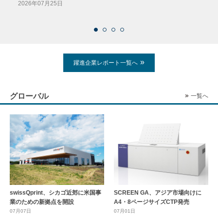
導入
2026年07月25日
2026
躍進企業レポート一覧へ
グローバル
一覧へ
swissQprint、シカゴ近郊に⽶国事
SCREEN GA、アジア市場向けに
業のための新拠点を開設
A4・8ページサイズCTP発売
07月07日
07月01日