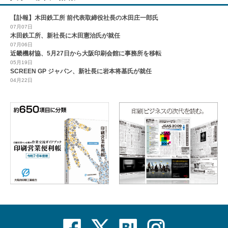
【訃報】木田鉄工所 前代表取締役社長の木田庄一郎氏
07月07日
木田鉄工所、新社長に木田憲治氏が就任
07月06日
近畿機材協、5月27日から大阪印刷会館に事務所を移転
05月19日
SCREEN GP ジャパン、新社長に岩本将基氏が就任
04月22日