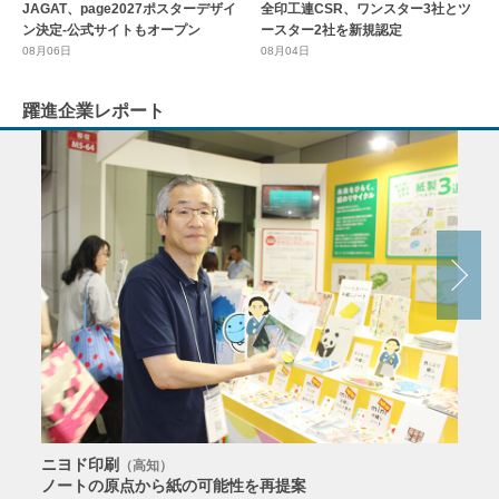
全印工連CSR、ワンスター3社とツ
JAGAT、page2027ポスターデザイ
ースター2社を新規認定
ン決定-公式サイトもオープン
08月04日
08月06日
躍進企業レポート
ニヨド印刷
サン
（高知）
ノートの原点から紙の可能性を再提案
特色か