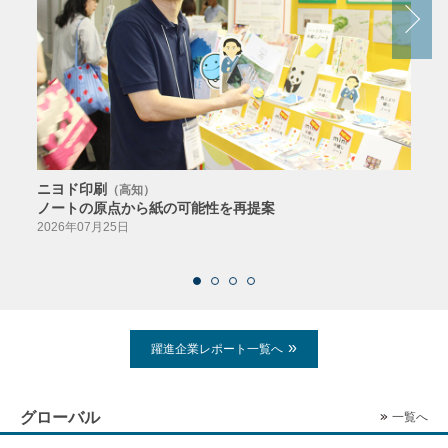
ニヨド印刷
サン
（高知）
ノートの原点から紙の可能性を再提案
特色か
導入
2026年07月25日
2026
躍進企業レポート一覧へ
グローバル
一覧へ