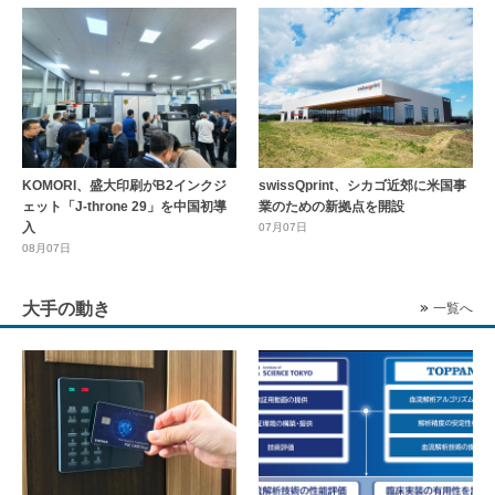
KOMORI、盛大印刷がB2インクジ
swissQprint、シカゴ近郊に⽶国事
ェット「J-throne 29」を中国初導
業のための新拠点を開設
入
07月07日
08月07日
大手の動き
一覧へ