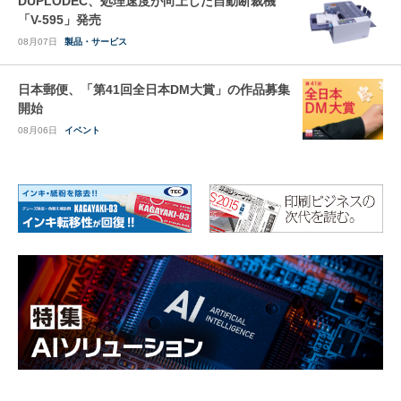
DUPLODEC、処理速度が向上した自動断裁機
「V-595」発売
08月07日
製品・サービス
日本郵便、「第41回全日本DM大賞」の作品募集
開始
08月06日
イベント