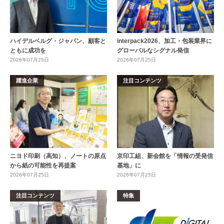
ハイデルベルグ・ジャパン、顧客と
interpack2026、加工・包装業界に
ともに成功を
グローバルなシグナル発信
2026年07月25日
2026年07月25日
躍進企業
注目コンテンツ
ニヨド印刷（高知）、ノートの原点
京印工組、新会館を「情報の受発信
から紙の可能性を再提案
基地」に
2026年07月25日
2026年07月25日
注目コンテンツ
特集