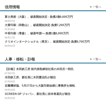
信用情報
一覧へ
富士美術（大阪）、破産開始決定 - 負債2億6,000万円
08月07日
大黄印刷（和歌山）、破産開始決定-負債7,200万円
07月28日
中長印刷（青森）、破産申請へ-負債1億6,000万円
06月17日
クリオインターナショナル（東京）、破産開始決定-負債9,700万円
06月02日
人事・移転・訃報
一覧へ
【訃報】木田鉄工所 前代表取締役社長の木田庄一郎氏
07月07日
木田鉄工所、新社長に木田憲治氏が就任
07月06日
近畿機材協、5月27日から大阪印刷会館に事務所を移転
05月19日
SCREEN GP ジャパン、新社長に岩本将基氏が就任
04月22日