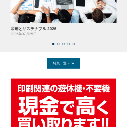
印刷とサステナブル 2026
パッ
2026年07月25日
2026
特集一覧へ