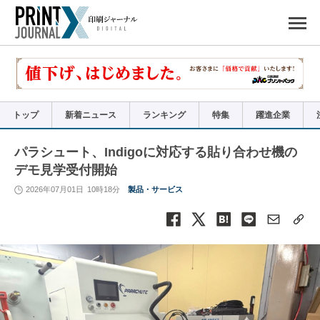
ペ
ー
ジ
の
先
頭
で
す
コ
ン
テ
ン
ツ
エ
リ
ア
トップ
新着ニュース
ランキング
特集
躍進企業
へ
ナ
ビ
ゲ
ー
パラシュート、Indigoに対応する貼り合わせ機の
シ
ョ
デモ見学受付開始
ン
へ
2026年07月01日
10時18分
製品・サービス