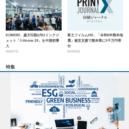
KOMORI、盛大印刷がB2インクジ
富士フイルムHD、「令和8年熊本地
ェット「J-throne 29」を中国初導
震」被災支援で熊本県に5千万円寄
入
付
08月07日
08月06日
特集