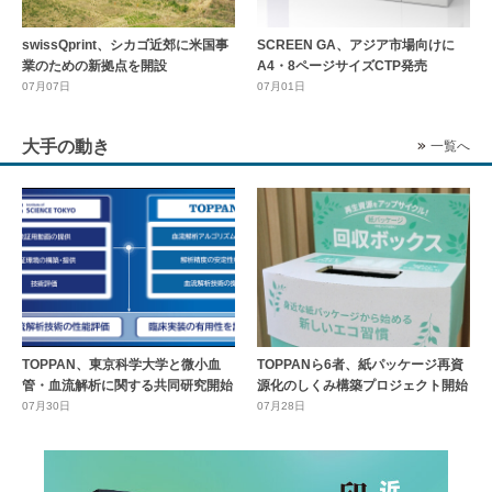
swissQprint、シカゴ近郊に⽶国事
SCREEN GA、アジア市場向けに
業のための新拠点を開設
A4・8ページサイズCTP発売
07月07日
07月01日
大手の動き
一覧へ
TOPPAN、東京科学大学と微小血
TOPPANら6者、紙パッケージ再資
管・血流解析に関する共同研究開始
源化のしくみ構築プロジェクト開始
07月30日
07月28日