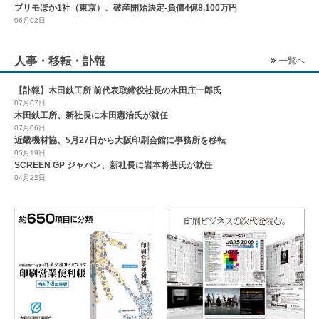
プリモほか1社（東京）、破産開始決定-負債4億8,100万円
06月02日
人事・移転・訃報
一覧へ
【訃報】木田鉄工所 前代表取締役社長の木田庄一郎氏
07月07日
木田鉄工所、新社長に木田憲治氏が就任
07月06日
近畿機材協、5月27日から大阪印刷会館に事務所を移転
05月19日
SCREEN GP ジャパン、新社長に岩本将基氏が就任
04月22日