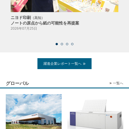
ニヨド印刷
サン
（高知）
ノートの原点から紙の可能性を再提案
特色か
導入
2026年07月25日
2026
躍進企業レポート一覧へ
グローバル
一覧へ