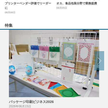
プリンターベンダー評価でリーダー
オカ、食品包装分野で業務提携
に
08月05日
08月06日
特集
パッケージ印刷ビジネス2026
AIソ
2026年06月15日
2026