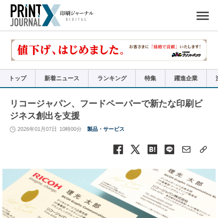
ペ
ー
ジ
の
先
頭
で
す
コ
ン
テ
ン
ツ
エ
リ
ア
トップ
新着ニュース
ランキング
特集
躍進企業
へ
ナ
ビ
ゲ
ー
リコージャパン、フードペーパーで新たな印刷ビ
シ
ョ
ジネス創出を支援
ン
へ
2026年01月07日
10時00分
製品・サービス