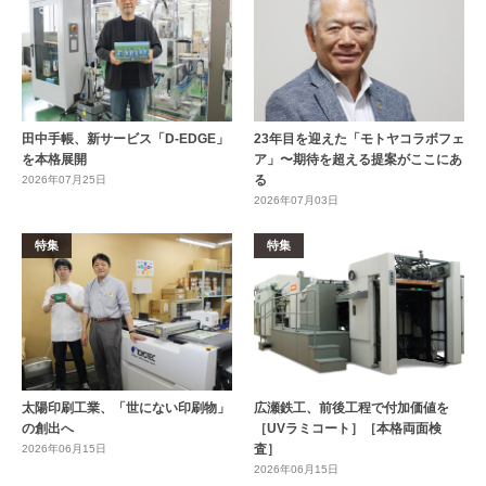
田中手帳、新サービス「D-EDGE」
23年目を迎えた「モトヤコラボフェ
を本格展開
ア」〜期待を超える提案がここにあ
る
2026年07月25日
2026年07月03日
特集
特集
太陽印刷工業、「世にない印刷物」
広瀬鉄工、前後工程で付加価値を
の創出へ
［UVラミコート］［本格両面検
査］
2026年06月15日
2026年06月15日