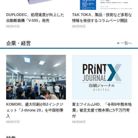
DUPLODEC、処理速度が向上した
T&K TOKA、製品・技術など多彩な
自動断裁機「V-595」発売
情報を発信するコラムページ開設
08月07日
08月05日
企業・経営
一覧へ
KOMORI、盛大印刷がB2インクジ
富士フイルムHD、「令和8年熊本地
ェット「J-throne 29」を中国初導
震」被災支援で熊本県に5千万円寄
入
付
08月07日
08月06日