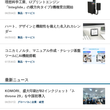
理想科学工業、IJプリントエンジン
「Integlide」の横方向タイプ2機種受注開始
08月04日
製品・サービス
ハート、デザインと機能性を備えた名入れカレン
ダー
08月03日
製品・サービス
コニカミノルタ、マニュアル作成・ナレッジ基盤
ツールにAI機能搭載
07月30日
製品・サービス
最新ニュース
KOMORI、盛大印刷がB2インクジェット「J-
throne 29」を中国初導入
08月07日
グローバル
企業・経営