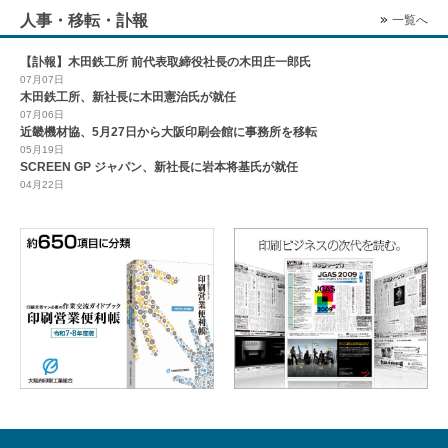
人事・移転・訃報
一覧へ
【訃報】木田鉄工所 前代表取締役社長の木田庄一郎氏
07月07日
木田鉄工所、新社長に木田憲治氏が就任
07月06日
近畿機材協、5月27日から大阪印刷会館に事務所を移転
05月19日
SCREEN GP ジャパン、新社長に岩本将基氏が就任
04月22日