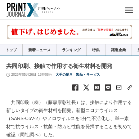
ペ
ー
ジ
の
先
頭
で
す
コ
ン
テ
ン
ツ
エ
リ
ア
トップ
新着ニュース
ランキング
特集
躍進企業
へ
ナ
ビ
ゲ
ー
共同印刷、接触で作用する衛生材料を開発
シ
ョ
ン
2023年05月26日
13時08分
大手の動き
製品・サービス
へ
共同印刷（株）（藤森康彰社長）は、接触により作用する
新しいタイプの衛生材料を開発。新型コロナウイルス
（SARS-CoV-2）やノロウイルスを1分で不活化し、単一素
材で抗ウイルス・抗菌・防カビ性能を発揮することを初めて
確認（同社調べ）した。