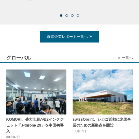
2026
躍進企業レポート一覧へ
グローバル
一覧へ
KOMORI、盛大印刷がB2インクジ
swissQprint、シカゴ近郊に⽶国事
ェット「J-throne 29」を中国初導
業のための新拠点を開設
入
07月07日
08月07日