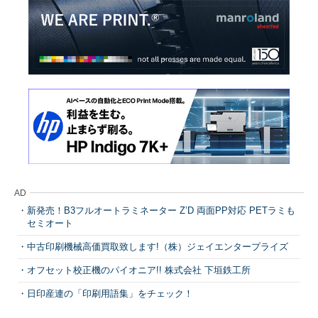
AD
新発売！B3フルオートラミネーター Z’D 両面PP対応 PETラミも
セミオート
中古印刷機械高価買取致します!（株）ジェイエンタープライズ
オフセット校正機のパイオニア!! 株式会社 下垣鉄工所
日印産連の「印刷用語集」をチェック！