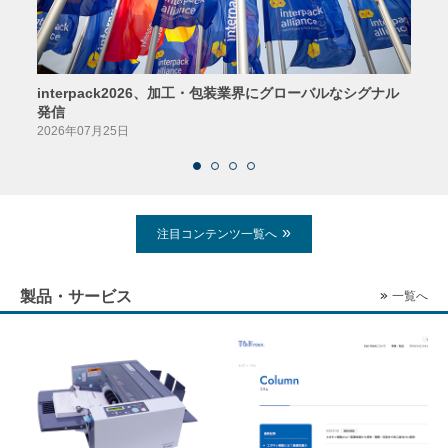
interpack2026、加工・包装業界にグローバルなシグナル
京印
発信
2026
2026年07月25日
注目コンテンツ一覧へ
製品・サービス
一覧へ