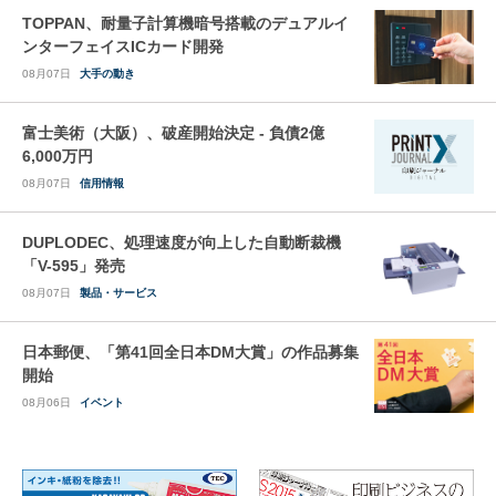
TOPPAN、耐量子計算機暗号搭載のデュアルイ
ンターフェイスICカード開発
08月07日
大手の動き
富士美術（大阪）、破産開始決定 - 負債2億
6,000万円
08月07日
信用情報
DUPLODEC、処理速度が向上した自動断裁機
「V-595」発売
08月07日
製品・サービス
日本郵便、「第41回全日本DM大賞」の作品募集
開始
08月06日
イベント