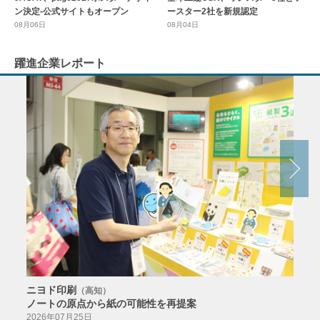
ースター2社を新規認定
ン決定-公式サイトもオープン
08月04日
08月06日
躍進企業レポート
ニヨド印刷
サン
（高知）
ノートの原点から紙の可能性を再提案
特色か
導入
2026年07月25日