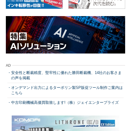
AD
安全性と断裁精度、堅牢性に優れた勝田断裁機、14社のお客さま
の声を掲載
オンデマンド出力によるターポリン製SP販促ツール制作ご案内は
こちら
中古印刷機械高価買取致します!（株）ジェイエンタープライズ