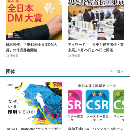
日本郵便、「第41回全日本DM大
アイワード、「社史と経営者伝・東
賞」の作品募集開始
京展」8月25日と26日に開催
08月06日
08月05日
団体
一覧へ
全印工連CSR、ワンスター3社とツ
JAGAT、page2027ポスターデザイ