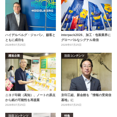
ハイデルベルグ・ジャパン、顧客と
interpack2026、加工・包装業界に
ともに成功を
グローバルなシグナル発信
2026年07月25日
2026年07月25日
躍進企業
注目コンテンツ
ニヨド印刷（高知）、ノートの原点
京印工組、新会館を「情報の受発信
から紙の可能性を再提案
基地」に
2026年07月25日
2026年07月25日
注目コンテンツ
特集