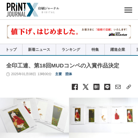
ペ
ー
ジ
の
先
頭
で
す
コ
ン
テ
ン
ツ
エ
リ
ア
トップ
新着ニュース
ランキング
特集
躍進企業
へ
ナ
ビ
ゲ
ー
全印工連、第18回MUDコンペの入賞作品決定
シ
ョ
ン
2025年01月08日
13時00分
主要
団体
へ