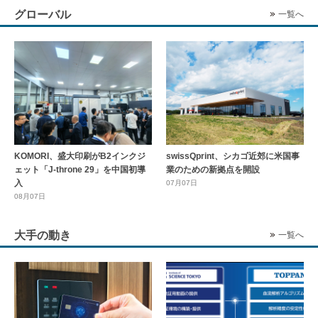
グローバル
一覧へ
KOMORI、盛大印刷がB2インクジ
swissQprint、シカゴ近郊に⽶国事
ェット「J-throne 29」を中国初導
業のための新拠点を開設
入
07月07日
08月07日
大手の動き
一覧へ