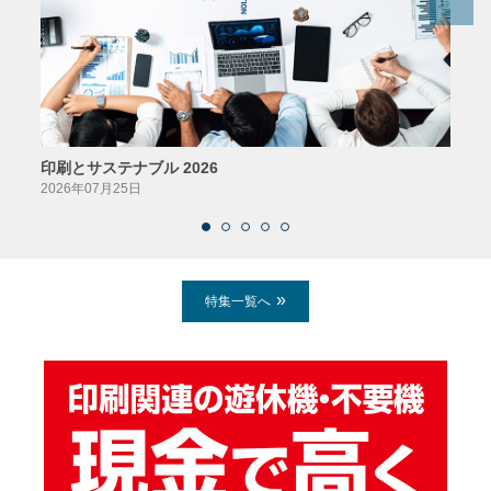
印刷とサステナブル 2026
パッ
2026年07月25日
2026
特集一覧へ