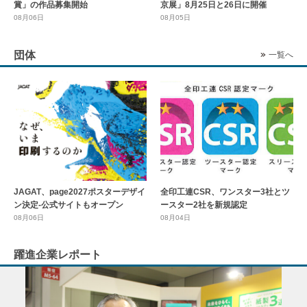
賞」の作品募集開始
京展」8月25日と26日に開催
08月06日
08月05日
団体
一覧へ
全印工連CSR、ワンスター3社とツ
JAGAT、page2027ポスターデザイ
ースター2社を新規認定
ン決定-公式サイトもオープン
08月04日
08月06日
躍進企業レポート