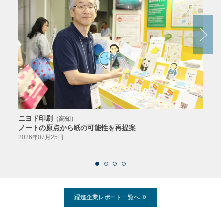
ニヨド印刷
サン
（高知）
ノートの原点から紙の可能性を再提案
特色か
導入
2026年07月25日
2026
躍進企業レポート一覧へ