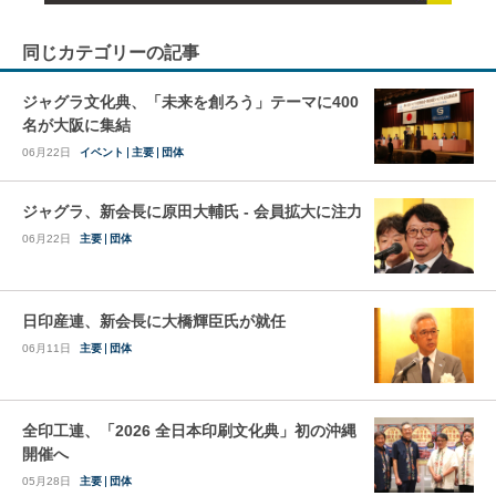
同じカテゴリーの記事
ジャグラ文化典、「未来を創ろう」テーマに400
名が大阪に集結
06月22日
イベント
主要
団体
ジャグラ、新会長に原田大輔氏 - 会員拡大に注力
06月22日
主要
団体
日印産連、新会長に大橋輝臣氏が就任
06月11日
主要
団体
全印工連、「2026 全日本印刷文化典」初の沖縄
開催へ
05月28日
主要
団体