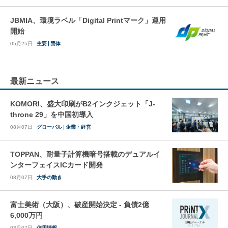
JBMIA、環境ラベル「Digital Printマーク」運用
開始
05月25日
主要
団体
最新ニュース
KOMORI、盛大印刷がB2インクジェット「J-
throne 29」を中国初導入
08月07日
グローバル
企業・経営
TOPPAN、耐量子計算機暗号搭載のデュアルイ
ンターフェイスICカード開発
08月07日
大手の動き
富士美術（大阪）、破産開始決定 - 負債2億
6,000万円
08月07日
信用情報