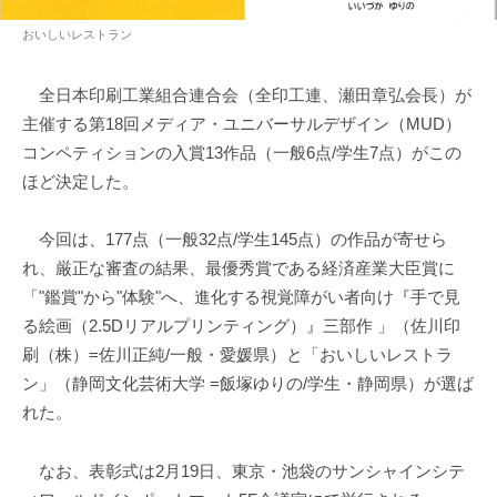
おいしいレストラン
全日本印刷工業組合連合会（全印工連、瀬田章弘会長）が
主催する第18回メディア・ユニバーサルデザイン（MUD）
コンペティションの入賞13作品（一般6点/学生7点）がこの
ほど決定した。
今回は、177点（一般32点/学生145点）の作品が寄せら
れ、厳正な審査の結果、最優秀賞である経済産業大臣賞に
「"鑑賞"から"体験"へ、進化する視覚障がい者向け『手で見
る絵画（2.5Dリアルプリンティング）』三部作 」（佐川印
刷（株）=佐川正純/一般・愛媛県）と「おいしいレストラ
ン」（静岡文化芸術大学 =飯塚ゆりの/学生・静岡県）が選ば
れた。
なお、表彰式は2月19日、東京・池袋のサンシャインシテ