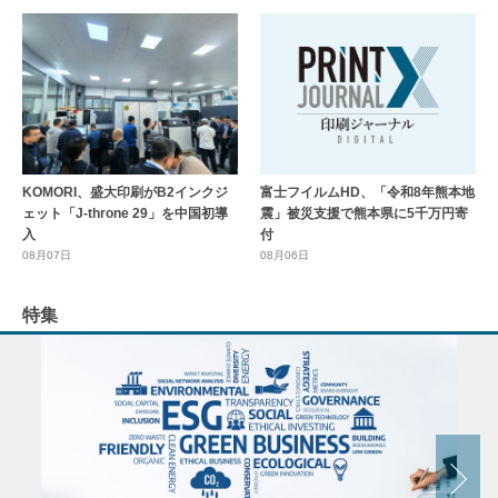
KOMORI、盛大印刷がB2インクジ
富士フイルムHD、「令和8年熊本地
ェット「J-throne 29」を中国初導
震」被災支援で熊本県に5千万円寄
入
付
08月07日
08月06日
特集