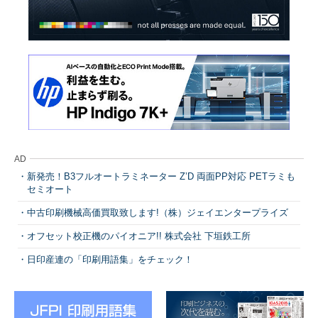
AD
新発売！B3フルオートラミネーター Z’D 両面PP対応 PETラミも
セミオート
中古印刷機械高価買取致します!（株）ジェイエンタープライズ
オフセット校正機のパイオニア!! 株式会社 下垣鉄工所
日印産連の「印刷用語集」をチェック！