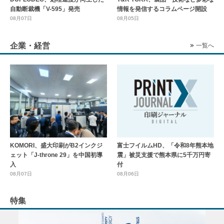
自動断裁機「V-595」発売
情報を発信するコラムページ開設
08月07日
08月05日
企業・経営
一覧へ
KOMORI、盛大印刷がB2インクジ
富士フイルムHD、「令和8年熊本地
ェット「J-throne 29」を中国初導
震」被災支援で熊本県に5千万円寄
入
付
08月07日
08月06日
特集