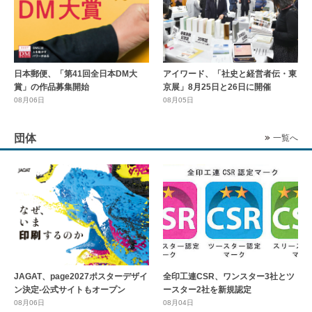
日本郵便、「第41回全日本DM大
アイワード、「社史と経営者伝・東
賞」の作品募集開始
京展」8月25日と26日に開催
08月06日
08月05日
団体
一覧へ
全印工連CSR、ワンスター3社とツ
JAGAT、page2027ポスターデザイ
ースター2社を新規認定
ン決定-公式サイトもオープン
08月04日
08月06日