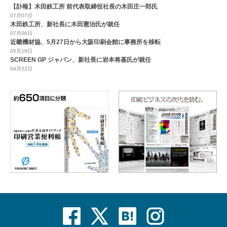
【訃報】木田鉄工所 前代表取締役社長の木田庄一郎氏
07月07日
木田鉄工所、新社長に木田憲治氏が就任
07月06日
近畿機材協、5月27日から大阪印刷会館に事務所を移転
05月19日
SCREEN GP ジャパン、新社長に岩本将基氏が就任
04月22日