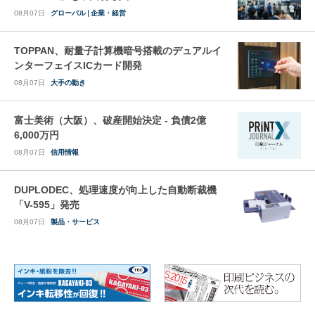
08月07日
グローバル
企業・経営
TOPPAN、耐量子計算機暗号搭載のデュアルイ
ンターフェイスICカード開発
08月07日
大手の動き
富士美術（大阪）、破産開始決定 - 負債2億
6,000万円
08月07日
信用情報
DUPLODEC、処理速度が向上した自動断裁機
「V-595」発売
08月07日
製品・サービス