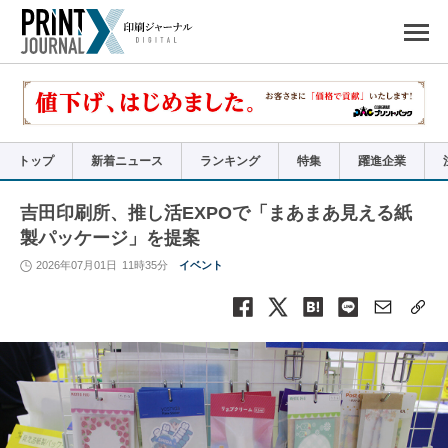
ペ
ー
ジ
の
先
頭
で
す
コ
ン
テ
ン
ツ
エ
リ
ア
トップ
新着ニュース
ランキング
特集
躍進企業
へ
ナ
ビ
ゲ
ー
吉田印刷所、推し活EXPOで「まあまあ見える紙
シ
ョ
製パッケージ」を提案
ン
へ
2026年07月01日
11時35分
イベント