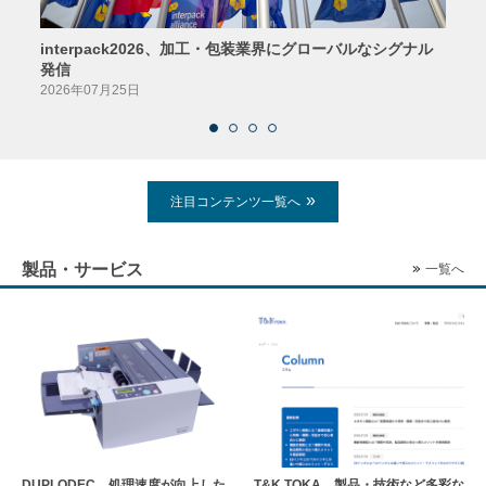
interpack2026、加工・包装業界にグローバルなシグナル
京印
発信
2026
2026年07月25日
注目コンテンツ一覧へ
製品・サービス
一覧へ
DUPLODEC、処理速度が向上した
T&K TOKA、製品・技術など多彩な