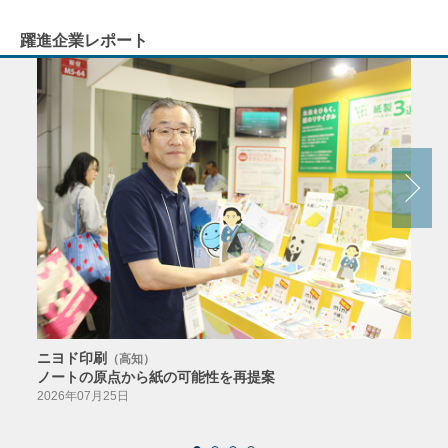
躍進企業レポート
ニヨド印刷
サン
（高知）
ノートの原点から紙の可能性を再提案
特色か
導入
2026年07月25日
2026