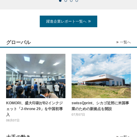
躍進企業レポート一覧へ
グローバル
一覧へ
KOMORI、盛大印刷がB2インクジ
swissQprint、シカゴ近郊に⽶国事
ェット「J-throne 29」を中国初導
業のための新拠点を開設
入
07月07日
08月07日