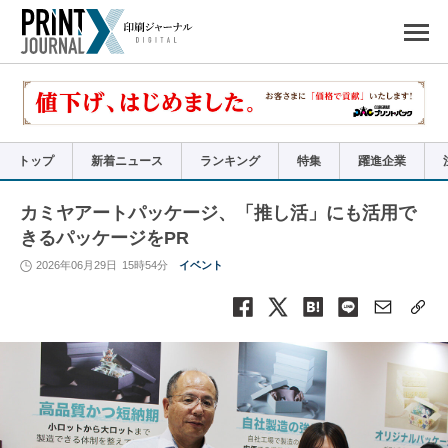
ペ
ー
ジ
の
先
頭
で
す
コ
ン
テ
ン
ツ
エ
リ
ア
トップ
新着ニュース
ランキング
特集
躍進企業
へ
ナ
ビ
ゲ
ー
カミヤアートパッケージ、「推し活」にも活用で
シ
ョ
きるパッケージをPR
ン
へ
2026年06月29日
15時54分
イベント