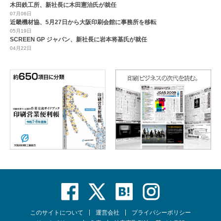
木田鉄工所、新社長に木田憲治氏が就任
07月06日
近畿機材協、5月27日から大阪印刷会館に事務所を移転
05月19日
SCREEN GP ジャパン、新社長に岩本将基氏が就任
04月22日
このサイトについて
運営会社
プライバシーポリシー