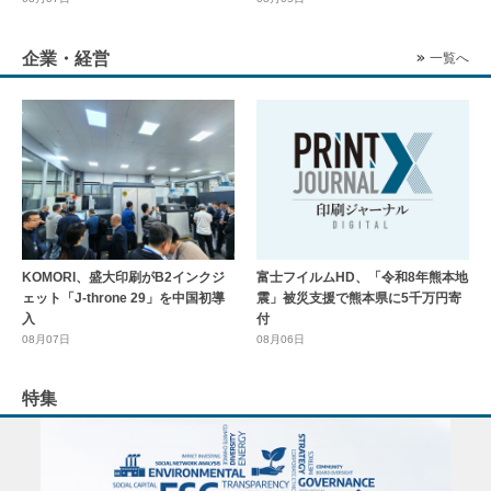
企業・経営
一覧へ
KOMORI、盛大印刷がB2インクジ
富士フイルムHD、「令和8年熊本地
ェット「J-throne 29」を中国初導
震」被災支援で熊本県に5千万円寄
入
付
08月07日
08月06日
特集