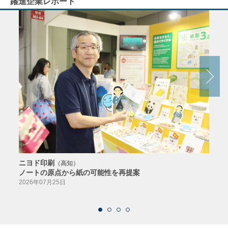
躍進企業レポート
ニヨド印刷
サン
（高知）
ノートの原点から紙の可能性を再提案
特色か
導入
2026年07月25日
2026