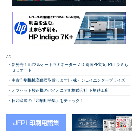
AD
新発売！B3フルオートラミネーター Z’D 両面PP対応 PETラミも
セミオート
中古印刷機械高価買取致します!（株）ジェイエンタープライズ
オフセット校正機のパイオニア!! 株式会社 下垣鉄工所
日印産連の「印刷用語集」をチェック！