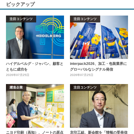
ピックアップ
注目コンテンツ
注目コンテンツ
ハイデルベルグ・ジャパン、顧客と
interpack2026、加工・包装業界に
ともに成功を
グローバルなシグナル発信
2026年07月25日
2026年07月25日
躍進企業
注目コンテンツ
ニヨド印刷（高知）、ノートの原点
京印工組、新会館を「情報の受発信