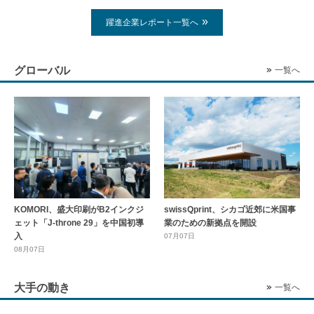
躍進企業レポート一覧へ
グローバル
一覧へ
KOMORI、盛大印刷がB2インクジ
swissQprint、シカゴ近郊に⽶国事
ェット「J-throne 29」を中国初導
業のための新拠点を開設
入
07月07日
08月07日
大手の動き
一覧へ