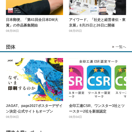
日本郵便、「第41回全日本DM大
アイワード、「社史と経営者伝・東
賞」の作品募集開始
京展」8月25日と26日に開催
08月06日
08月05日
団体
一覧へ
全印工連CSR、ワンスター3社とツ
JAGAT、page2027ポスターデザイ
ースター2社を新規認定
ン決定-公式サイトもオープン
08月04日
08月06日