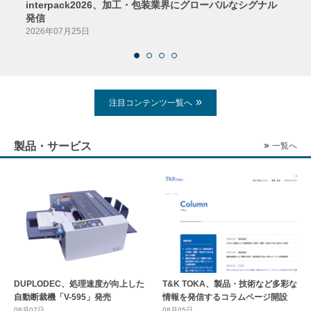
interpack2026、加工・包装業界にグローバルなシグナル
京印
発信
2026
2026年07月25日
注目コンテンツ一覧へ
製品・サービス
一覧へ
DUPLODEC、処理速度が向上した
T&K TOKA、製品・技術など多彩な
自動断裁機「V-595」発売
情報を発信するコラムページ開設
08月07日
08月05日