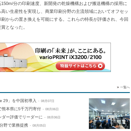
高150m/分の印刷速度、新開発の乾燥機構および搬送機構の採用に
る高い生産性を実現し、商業印刷分野の主流領域においてオフセッ
印刷からの置き換えを可能にする。これらの特長が評価され、今回
受賞となった。
一覧へ
ne 29」を中国初導入
08月07日
で熊本県に5千万円寄付
08月06日
ンダー評価でリーダーに
08月06日
分野で業務提携
08月05日