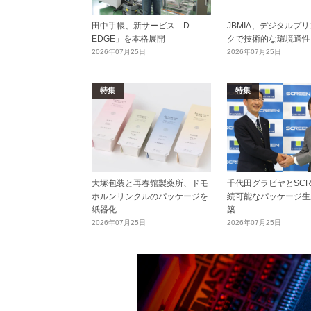
田中手帳、新サービス「D-
JBMIA、デジタルプ
EDGE」を本格展開
クで技術的な環境適性
2026年07月25日
2026年07月25日
特集
特集
大塚包装と再春館製薬所、ドモ
千代田グラビヤとSCR
ホルンリンクルのパッケージを
続可能なパッケージ生
紙器化
築
2026年07月25日
2026年07月25日