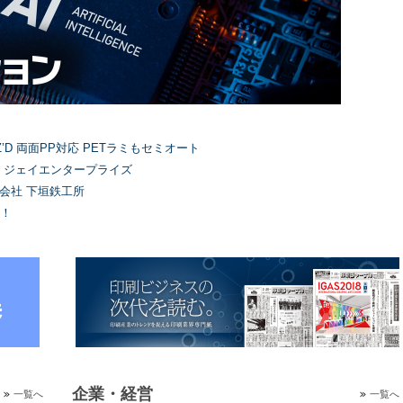
’D 両面PP対応 PETラミもセミオート
）ジェイエンタープライズ
式会社 下垣鉄工所
！
企業・経営
一覧へ
一覧へ