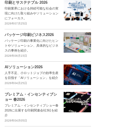
印刷とサステナブル 2026
印刷業界における持続可能な社会の実
現に向けた取り組みやソリューション
にフォーカス。
2026年07月25日
パッケージ印刷ビジネス2026
パッケージ印刷の事業化に向けたヒン
トやソリューション、具体的なビジネ
スの事例を紹介。
2026年06月15日
AIソリューション2026
人手不足、小ロットジョブの効率生産
を目指す「AIソリューション」を紹介
2026年04月25日
プレミアム・インセンティブシ
ョー 春2026
プレミアム・インセンティブショー春
2026に出展する印刷関連会社3社を紹
介
2026年04月05日