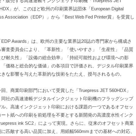
・販売する高速連帳インクジェット印刷機「Truepress JET
0HDX」が、このほど欧州の印刷業界誌団体「European Digital
ess Association（EDP）」から「Best Web Fed Printer賞」を受賞し
。
EDP Awards」は、欧州の主要な業界誌20誌の専門家から構成さ
る審査委員会により、「革新性」「使いやすさ」「生産性」「品質
よび耐久性」「設備の総合効率」「持続可能性および環境への影
」「価格と総合的な価値」の各項目で評価され、デジタル印刷業界
大きな影響を与えた革新的な技術をたたえ、授与されるもの。
、商業印刷部門において受賞した「Truepress JET 560HDX」
、同社の高速連帳デジタルインクジェット印刷機のフラッグシップ
デル。高速インクジェット印刷における課題の一つであるオフセッ
コート紙への印刷を前処理を不要とする新開発の高濃度水性インク
ruepress ink SC2」によって実現。さらに、従来のオフセット商業
刷に匹敵する高い品質に加え、用紙幅560mmまでの基材への対応、