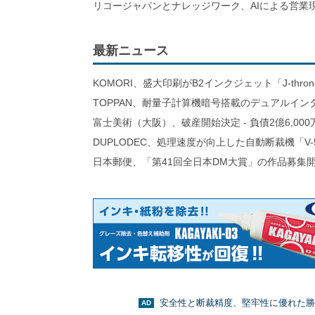
リコージャパンとナレッジワーク、AIによる営業
最新ニュース
KOMORI、盛大印刷がB2インクジェット「J-thro
TOPPAN、耐量子計算機暗号搭載のデュアルイン
富士美術（大阪）、破産開始決定 - 負債2億6,000
DUPLODEC、処理速度が向上した自動断裁機「V-
日本郵便、「第41回全日本DM大賞」の作品募集
安全性と断裁精度、堅牢性に優れた勝