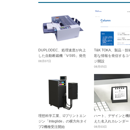
DUPLODEC、処理速度が向上
T&K TOKA、製品・
した自動断裁機「V-595」発売
彩な情報を発信するコ
ジ開設
08月07日
08月05日
理想科学工業、IJプリントエン
ハート、デザインと機
ジン「Integlide」の横方向タイ
えた名入れカレンダー
プ2機種受注開始
08月03日