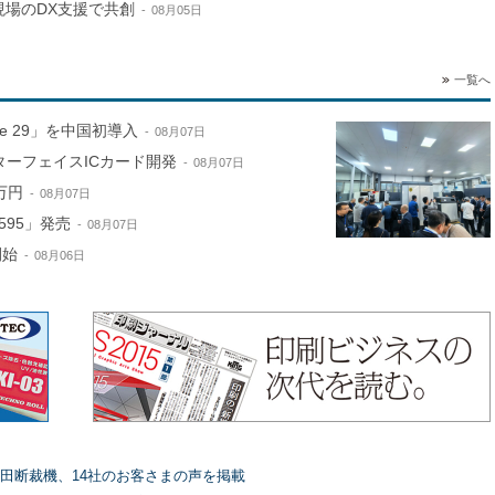
現場のDX支援で共創
08月05日
一覧へ
ne 29」を中国初導入
08月07日
ターフェイスICカード開発
08月07日
万円
08月07日
595」発売
08月07日
開始
08月06日
田断裁機、14社のお客さまの声を掲載