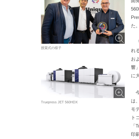
開発
56
Pr
た
「
授賞式の様子
れ
お
響
に
今回
は
Truepress JET 560HDX
モ
ト
「T
印