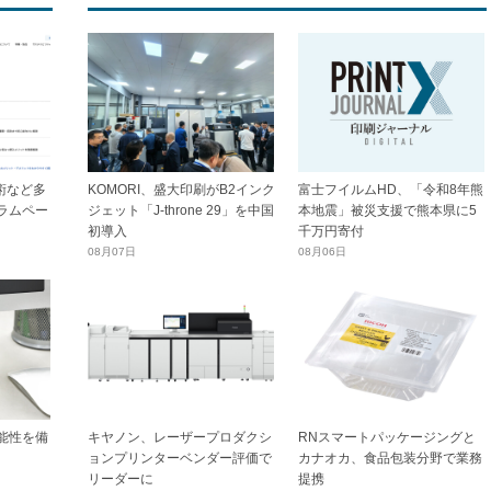
技術など多
KOMORI、盛大印刷がB2インク
富士フイルムHD、「令和8年熊
ラムペー
ジェット「J-throne 29」を中国
本地震」被災支援で熊本県に5
初導入
千万円寄付
08月07日
08月06日
能性を備
キヤノン、レーザープロダクシ
RNスマートパッケージングと
ョンプリンターベンダー評価で
カナオカ、食品包装分野で業務
リーダーに
提携