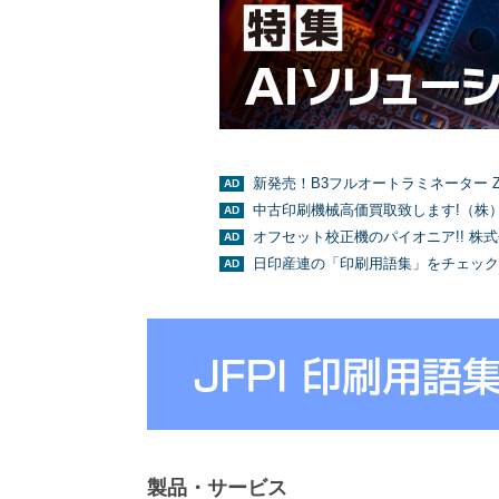
新発売！B3フルオートラミネーター Z
中古印刷機械高価買取致します!（株
オフセット校正機のパイオニア!! 株
日印産連の「印刷用語集」をチェック
製品・サービス