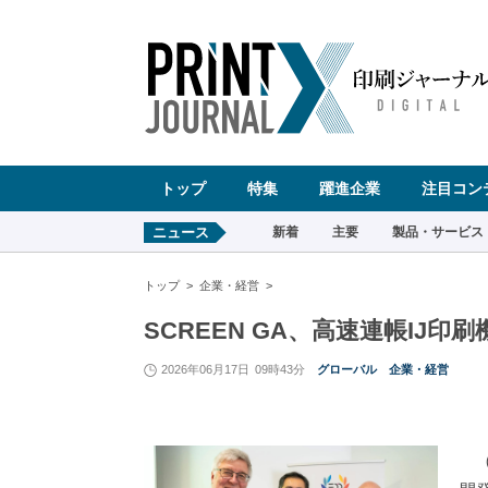
ペ
ー
ジ
の
先
頭
で
す
コ
ン
テ
ン
ツ
エ
リ
ア
へ
トップ
特集
躍進企業
注目コン
ナ
ビ
ゲ
ー
ニュース
新着
主要
製品・サービス
シ
ョ
ン
へ
トップ
企業・経営
SCREEN GA、高速連帳IJ印刷機が
2026年06月17日
09時43分
グローバル
企業・経営
（