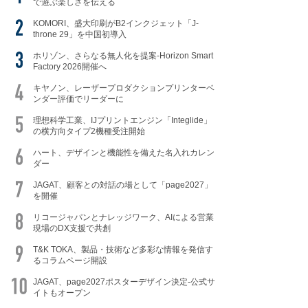
で遊ぶ楽しさを伝える
KOMORI、盛大印刷がB2インクジェット「J-
throne 29」を中国初導入
ホリゾン、さらなる無人化を提案-Horizon Smart
Factory 2026開催へ
キヤノン、レーザープロダクションプリンターベ
ンダー評価でリーダーに
理想科学工業、IJプリントエンジン「Integlide」
の横方向タイプ2機種受注開始
ハート、デザインと機能性を備えた名入れカレン
ダー
JAGAT、顧客との対話の場として「page2027」
を開催
リコージャパンとナレッジワーク、AIによる営業
現場のDX支援で共創
T&K TOKA、製品・技術など多彩な情報を発信す
るコラムページ開設
JAGAT、page2027ポスターデザイン決定-公式サ
イトもオープン