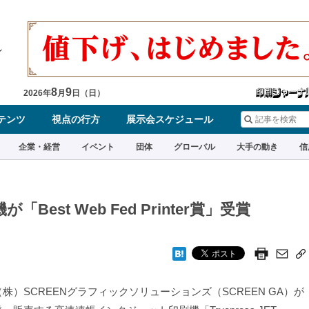
8
9
2026
年
月
日（
日
）
テンツ
視点の行方
展示会スケジュール
企業・経営
イベント
団体
グローバル
大手の動き
信
「Best Web Fed Printer賞」受賞
株）SCREENグラフィックソリューションズ（SCREEN GA）が