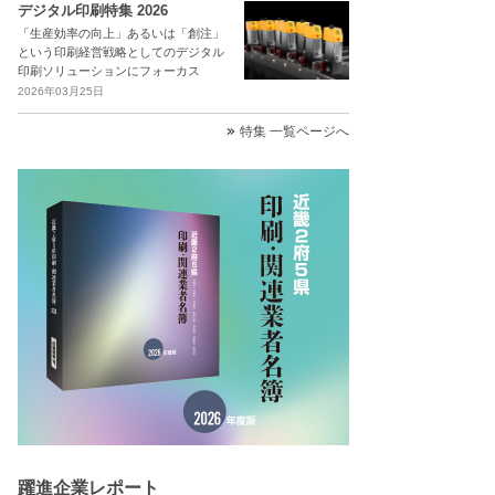
デジタル印刷特集 2026
「生産効率の向上」あるいは「創注」
という印刷経営戦略としてのデジタル
印刷ソリューションにフォーカス
2026年03月25日
特集 一覧ページへ
躍進企業レポート