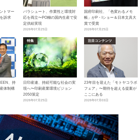
リントマー
パラシュート、作業性と環境対
国府印刷社、「色変わるメモ
を訴求
応を両立〜PO糊の国内生産で安
帳」がP・Iショー＆日本文具大
定供給実現
賞で受賞
2026年07月25日
2026年07月25日
特集
注目コンテンツ
EEN、持
日印産連、持続可能な社会の実
23年目を迎えた「モトヤコラボ
産体制構
現へ〜印刷産業環境ビジョン
フェア」〜期待を超える提案が
2050策定
ここにある
2026年07月25日
2026年07月03日