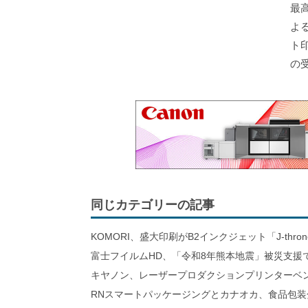
最
よ
ト
の
同じカテゴリーの記事
KOMORI、盛大印刷がB2インクジェット「J-thro
富士フイルムHD、「令和8年熊本地震」被災支援
キヤノン、レーザープロダクションプリンターベ
RNスマートパッケージングとカナオカ、食品包装