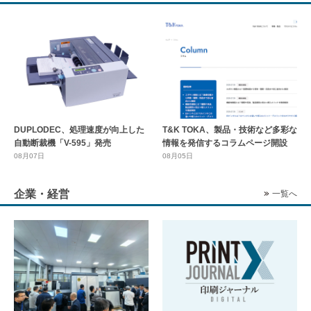
DUPLODEC、処理速度が向上した
T&K TOKA、製品・技術など多彩な
自動断裁機「V-595」発売
情報を発信するコラムページ開設
08月07日
08月05日
企業・経営
一覧へ