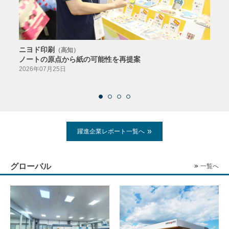
ニヨド印刷
サン
（高知）
ノートの原点から紙の可能性を再提案
特色か
導入
2026年07月25日
2026
躍進企業レポート一覧へ
グローバル
一覧へ