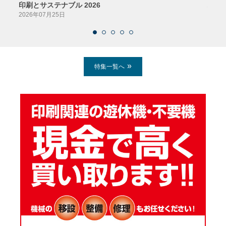
印刷とサステナブル 2026
パッ
2026年07月25日
2026
特集一覧へ