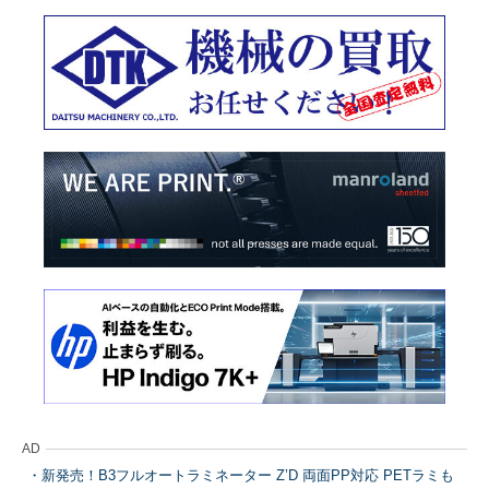
AD
新発売！B3フルオートラミネーター Z’D 両面PP対応 PETラミも