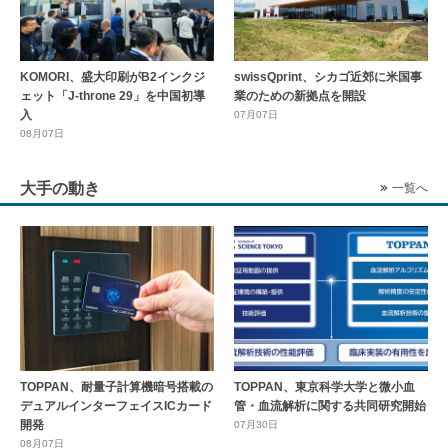
KOMORI、盛大印刷がB2インクジ
swissQprint、シカゴ近郊に⽶国事
ェット「J-throne 29」を中国初導
業のための新拠点を開設
入
07月07日
08月07日
大手の動き
一覧へ
TOPPAN、耐量子計算機暗号搭載の
TOPPAN、東京科学大学と微小血
デュアルインターフェイスICカード
管・血流解析に関する共同研究開始
開発
07月30日
08月07日