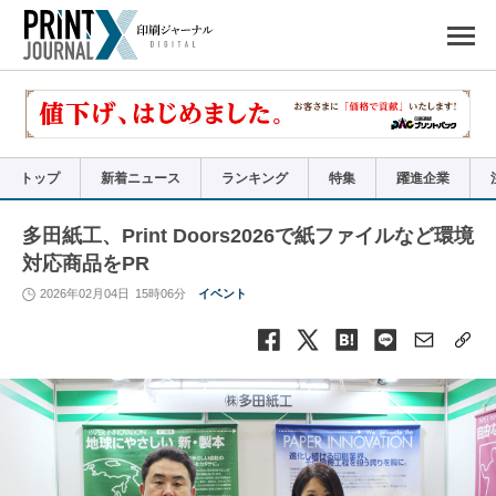
ペ
ー
ジ
の
先
頭
で
す
コ
ン
テ
ン
ツ
エ
リ
ア
トップ
新着ニュース
ランキング
特集
躍進企業
へ
ナ
ビ
ゲ
ー
多田紙工、Print Doors2026で紙ファイルなど環境
シ
ョ
対応商品をPR
ン
へ
2026年02月04日
15時06分
イベント