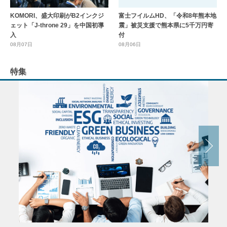
KOMORI、盛大印刷がB2インクジ
富士フイルムHD、「令和8年熊本地
ェット「J-throne 29」を中国初導
震」被災支援で熊本県に5千万円寄
入
付
08月07日
08月06日
特集