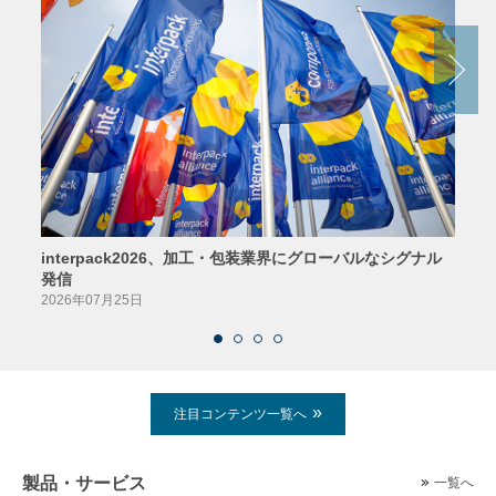
interpack2026、加工・包装業界にグローバルなシグナル
京印
発信
2026
2026年07月25日
注目コンテンツ一覧へ
製品・サービス
一覧へ