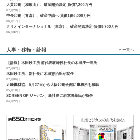
大黄印刷（和歌山）、破産開始決定-負債7,200万円
07月28日
中長印刷（青森）、破産申請へ-負債1億6,000万円
06月17日
クリオインターナショナル（東京）、破産開始決定-負債9,700万円
06月02日
人事・移転・訃報
一覧へ
【訃報】木田鉄工所 前代表取締役社長の木田庄一郎氏
07月07日
木田鉄工所、新社長に木田憲治氏が就任
07月06日
近畿機材協、5月27日から大阪印刷会館に事務所を移転
05月19日
SCREEN GP ジャパン、新社長に岩本将基氏が就任
04月22日