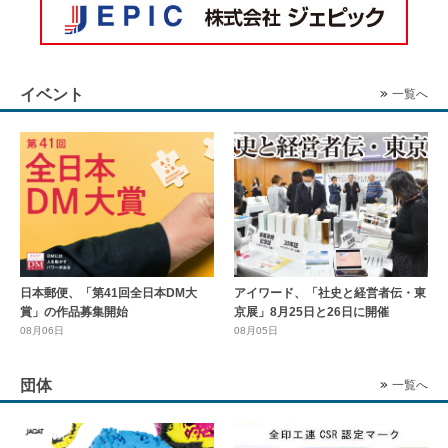
イベント
一覧へ
日本郵便、「第41回全日本DM大
アイワード、「社史と経営者伝・東
賞」の作品募集開始
京展」8月25日と26日に開催
08月06日
08月05日
団体
一覧へ