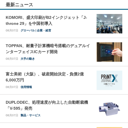
最新ニュース
KOMORI、盛大印刷がB2インクジェット「J-
throne 29」を中国初導入
08月07日
グローバル
企業・経営
TOPPAN、耐量子計算機暗号搭載のデュアルイ
ンターフェイスICカード開発
08月07日
大手の動き
富士美術（大阪）、破産開始決定 - 負債2億
6,000万円
08月07日
信用情報
DUPLODEC、処理速度が向上した自動断裁機
「V-595」発売
08月07日
製品・サービス