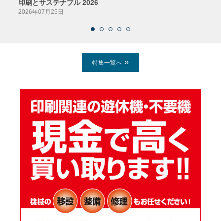
印刷とサステナブル 2026
パッ
2026年07月25日
2026
特集一覧へ