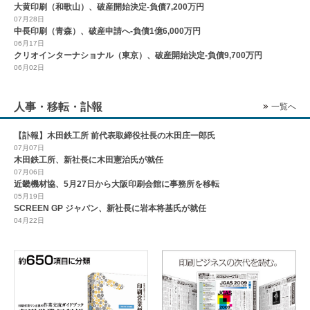
大黄印刷（和歌山）、破産開始決定-負債7,200万円
07月28日
中長印刷（青森）、破産申請へ-負債1億6,000万円
06月17日
クリオインターナショナル（東京）、破産開始決定-負債9,700万円
06月02日
人事・移転・訃報
一覧へ
【訃報】木田鉄工所 前代表取締役社長の木田庄一郎氏
07月07日
木田鉄工所、新社長に木田憲治氏が就任
07月06日
近畿機材協、5月27日から大阪印刷会館に事務所を移転
05月19日
SCREEN GP ジャパン、新社長に岩本将基氏が就任
04月22日