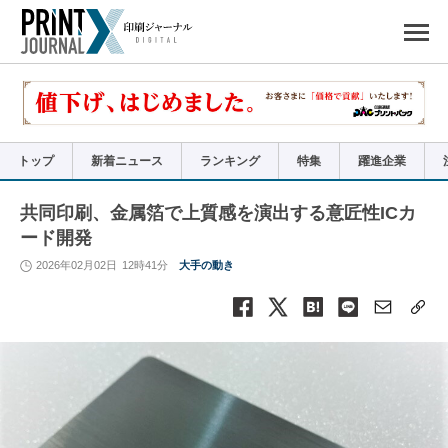
ペ
ー
ジ
の
先
頭
で
す
コ
ン
テ
ン
ツ
エ
リ
ア
トップ
新着ニュース
ランキング
特集
躍進企業
へ
ナ
ビ
ゲ
ー
共同印刷、金属箔で上質感を演出する意匠性ICカ
シ
ョ
ード開発
ン
へ
2026年02月02日
12時41分
大手の動き