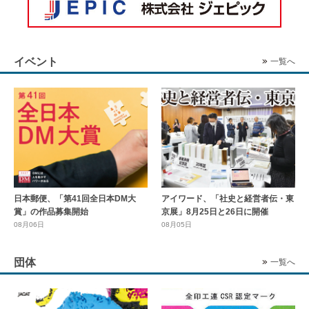
イベント
一覧へ
日本郵便、「第41回全日本DM大
アイワード、「社史と経営者伝・東
賞」の作品募集開始
京展」8月25日と26日に開催
08月06日
08月05日
団体
一覧へ