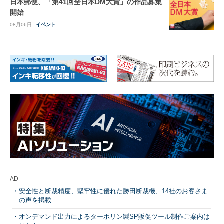
日本郵便、「第41回全日本DM大賞」の作品募集
開始
08月06日
イベント
AD
安全性と断裁精度、堅牢性に優れた勝田断裁機、14社のお客さま
の声を掲載
オンデマンド出力によるターポリン製SP販促ツール制作ご案内は