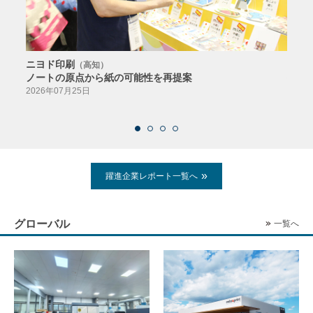
ニヨド印刷
サン
（高知）
ノートの原点から紙の可能性を再提案
特色か
導入
2026年07月25日
2026
躍進企業レポート一覧へ
グローバル
一覧へ