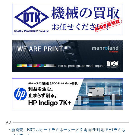
AD
新発売！B3フルオートラミネーター Z’D 両面PP対応 PETラミも