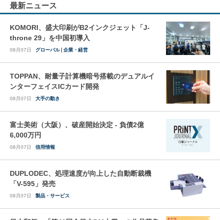
最新ニュース
KOMORI、盛大印刷がB2インクジェット「J-
throne 29」を中国初導入
08月07日
グローバル
企業・経営
TOPPAN、耐量子計算機暗号搭載のデュアルイ
ンターフェイスICカード開発
08月07日
大手の動き
富士美術（大阪）、破産開始決定 - 負債2億
6,000万円
08月07日
信用情報
DUPLODEC、処理速度が向上した自動断裁機
「V-595」発売
08月07日
製品・サービス