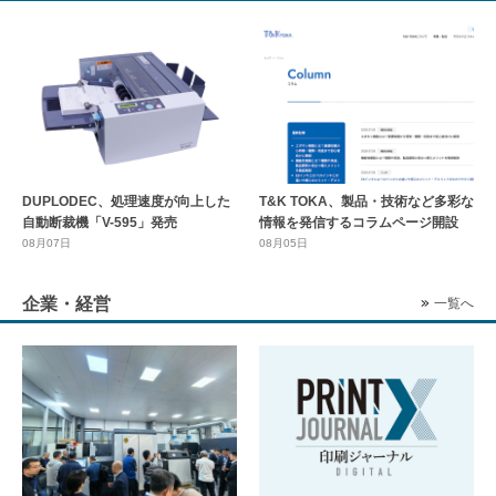
DUPLODEC、処理速度が向上した
T&K TOKA、製品・技術など多彩な
自動断裁機「V-595」発売
情報を発信するコラムページ開設
08月07日
08月05日
企業・経営
一覧へ