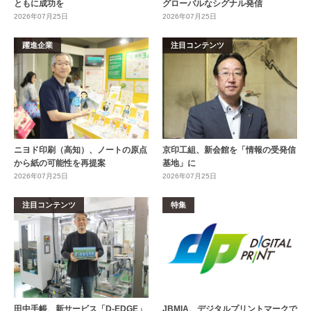
ともに成功を
グローバルなシグナル発信
2026年07月25日
2026年07月25日
躍進企業
注目コンテンツ
ニヨド印刷（高知）、ノートの原点
京印工組、新会館を「情報の受発信
から紙の可能性を再提案
基地」に
2026年07月25日
2026年07月25日
注目コンテンツ
特集
田中手帳、新サービス「D-EDGE」
JBMIA、デジタルプリントマークで