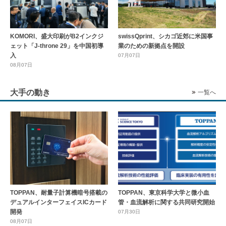
KOMORI、盛大印刷がB2インクジ
swissQprint、シカゴ近郊に⽶国事
ェット「J-throne 29」を中国初導
業のための新拠点を開設
入
07月07日
08月07日
大手の動き
一覧へ
TOPPAN、耐量子計算機暗号搭載の
TOPPAN、東京科学大学と微小血
デュアルインターフェイスICカード
管・血流解析に関する共同研究開始
開発
07月30日
08月07日