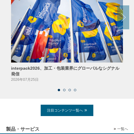
interpack2026、加工・包装業界にグローバルなシグナル
京印
発信
2026
2026年07月25日
注目コンテンツ一覧へ
製品・サービス
一覧へ