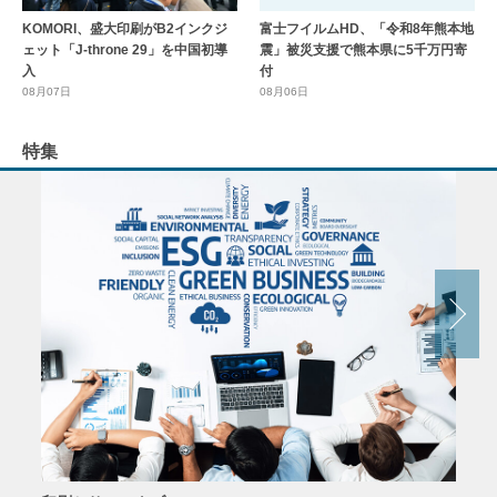
KOMORI、盛大印刷がB2インクジ
富士フイルムHD、「令和8年熊本地
ェット「J-throne 29」を中国初導
震」被災支援で熊本県に5千万円寄
入
付
08月07日
08月06日
特集