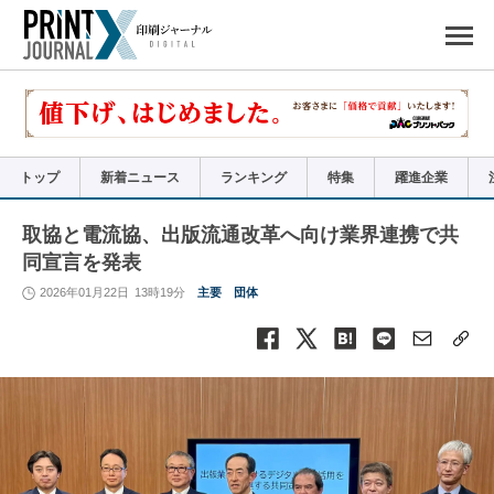
ペ
ー
ジ
の
先
頭
で
す
コ
ン
テ
ン
ツ
エ
リ
ア
トップ
新着ニュース
ランキング
特集
躍進企業
へ
ナ
ビ
ゲ
ー
取協と電流協、出版流通改革へ向け業界連携で共
シ
ョ
同宣言を発表
ン
へ
2026年01月22日
13時19分
主要
団体