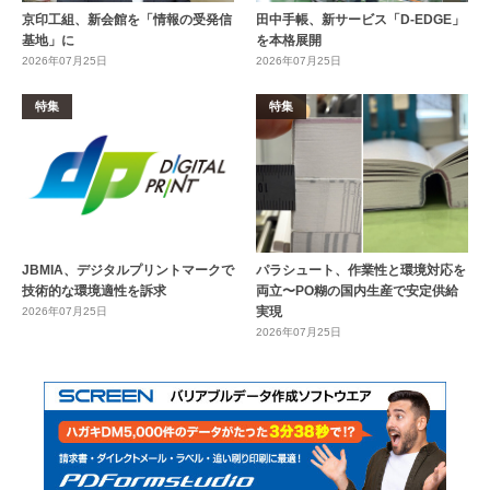
京印工組、新会館を「情報の受発信
田中手帳、新サービス「D-EDGE」
基地」に
を本格展開
2026年07月25日
2026年07月25日
特集
特集
JBMIA、デジタルプリントマークで
パラシュート、作業性と環境対応を
技術的な環境適性を訴求
両立〜PO糊の国内生産で安定供給
実現
2026年07月25日
2026年07月25日