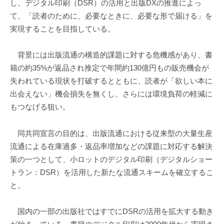
し、デジタル印刷（DSR）の活用と出版DXの推進によっ
て、「読者のために、必要なときに、必要な形で届ける」を
実現することを目指している。
背景には出版流通の構造的課題に対する危機感があり、書
籍の約35%が返品され推定で年間約130億円もの販売機会が
失われている現状を打破するとともに、読者が「欲しい本に
出会えない」機会損失を無くし、さらには環境負荷の軽減に
もつなげる狙い。
同共同宣言の目的は、出版流通における従来型の大量生産
流通による在庫過多・返品率増加などの課題に対応する解決
策の一つとして、小ロットのデジタル印刷（デジタルショー
トラン：DSR）を活用した新たな流通スキームを確立するこ
と。
国内の一部の出版社ではすでにDSRの活用を拡大する動き