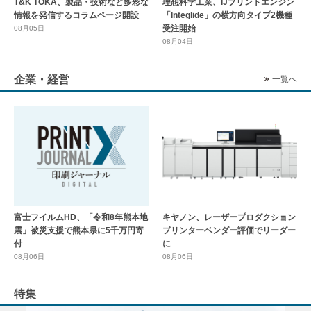
T&K TOKA、製品・技術など多彩な
理想科学工業、IJプリントエンジン
情報を発信するコラムページ開設
「Integlide」の横方向タイプ2機種
受注開始
08月05日
08月04日
企業・経営
一覧へ
富士フイルムHD、「令和8年熊本地
キヤノン、レーザープロダクション
震」被災支援で熊本県に5千万円寄
プリンターベンダー評価でリーダー
付
に
08月06日
08月06日
特集