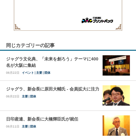
同じカテゴリーの記事
ジャグラ文化典、「未来を創ろう」テーマに400
名が大阪に集結
06月22日
イベント
主要
団体
ジャグラ、新会長に原田大輔氏 - 会員拡大に注力
06月22日
主要
団体
日印産連、新会長に大橋輝臣氏が就任
06月11日
主要
団体