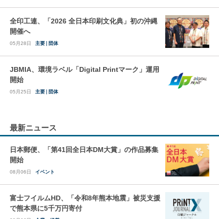
全印工連、「2026 全日本印刷文化典」初の沖縄
開催へ
05月28日
主要
団体
JBMIA、環境ラベル「Digital Printマーク」運用
開始
05月25日
主要
団体
最新ニュース
日本郵便、「第41回全日本DM大賞」の作品募集
開始
08月06日
イベント
富士フイルムHD、「令和8年熊本地震」被災支援
で熊本県に5千万円寄付