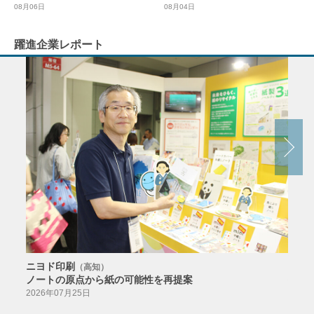
08月04日
08月06日
躍進企業レポート
ニヨド印刷
サン
（高知）
ノートの原点から紙の可能性を再提案
特色か
導入
2026年07月25日
2026