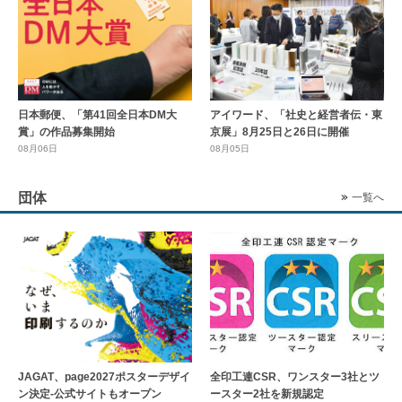
日本郵便、「第41回全日本DM大
アイワード、「社史と経営者伝・東
賞」の作品募集開始
京展」8月25日と26日に開催
08月06日
08月05日
団体
一覧へ
全印工連CSR、ワンスター3社とツ
JAGAT、page2027ポスターデザイ
ースター2社を新規認定
ン決定-公式サイトもオープン