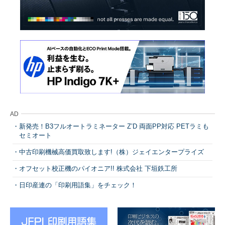
AD
新発売！B3フルオートラミネーター Z’D 両面PP対応 PETラミも
セミオート
中古印刷機械高価買取致します!（株）ジェイエンタープライズ
オフセット校正機のパイオニア!! 株式会社 下垣鉄工所
日印産連の「印刷用語集」をチェック！