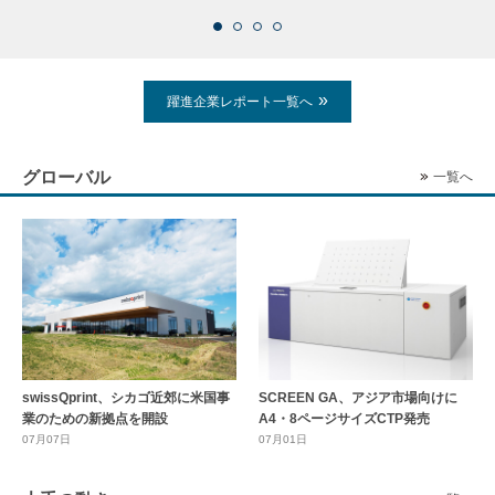
躍進企業レポート一覧へ
グローバル
一覧へ
swissQprint、シカゴ近郊に⽶国事
SCREEN GA、アジア市場向けに
業のための新拠点を開設
A4・8ページサイズCTP発売
07月07日
07月01日