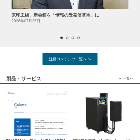
京印工組、新会館を「情報の受発信基地」に
田中
2026年07月25日
2026
注目コンテンツ一覧へ
製品・サービス
一覧へ