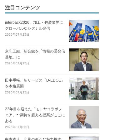
注目コンテンツ
interpack2026、加工・包装業界に
グローバルなシグナル発信
2026年07月25日
京印工組、新会館を「情報の受発信
基地」に
2026年07月25日
田中手帳、新サービス「D-EDGE」
を本格展開
2026年07月25日
23年目を迎えた「モトヤコラボフ
ェア」〜期待を超える提案がここに
ある
2026年07月03日
中本本店、印刷の新たな魅力探求