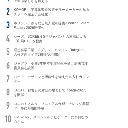
で遊ぶ楽しさを伝える
KOMORI、半導体製造装置チラーメーカーの丸山
チラーを完全子会社化
ホリゾン、さらなる無人化を提案-Horizon Smart
Factory 2026開催へ
シーズ、SCREEN GP ジャパンとの連携による
「印刷DX」を提案
理想科学工業、IJプリントエンジン「Integlide」
の横方向タイプ2機種受注開始
ジャグラ、令和8年熊本地震発生を受け危機管理
委員会を設置
ハート、デザインと機能性を備えた名入れカレン
ダー
JAGAT、顧客との対話の場として「page2027」
を開催
コニカミノルタ、マニュアル作成・ナレッジ基盤
ツールにAI機能搭載
IGAS2027、スペシャルナビゲーターに宇賀なつ
みさん