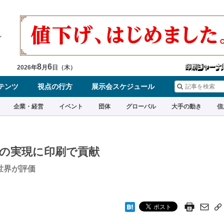
8
6
2026
年
月
日（
木
）
テンツ
視点の行方
展示会スケジュール
企業・経営
イベント
団体
グローバル
大手の動き
信
の実現に印刷で貢献
世界が評価