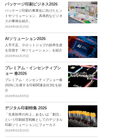
パッケージ印刷ビジネス2026
パッケージ印刷の事業化に向けたヒン
トやソリューション、具体的なビジネ
スの事例を紹介。
2026年06月15日
AIソリューション2026
人手不足、小ロットジョブの効率生産
を目指す「AIソリューション」を紹介
2026年04月25日
プレミアム・インセンティブシ
ョー 春2026
プレミアム・インセンティブショー春
2026に出展する印刷関連会社3社を紹
介
2026年04月05日
デジタル印刷特集 2026
「生産効率の向上」あるいは「創注」
という印刷経営戦略としてのデジタル
印刷ソリューションにフォーカス
2026年03月25日