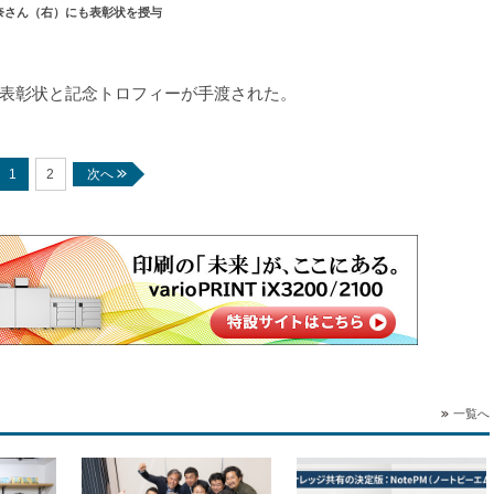
奈さん（右）にも表彰状を授与
表彰状と記念トロフィーが手渡された。
次へ
1
2
一覧へ