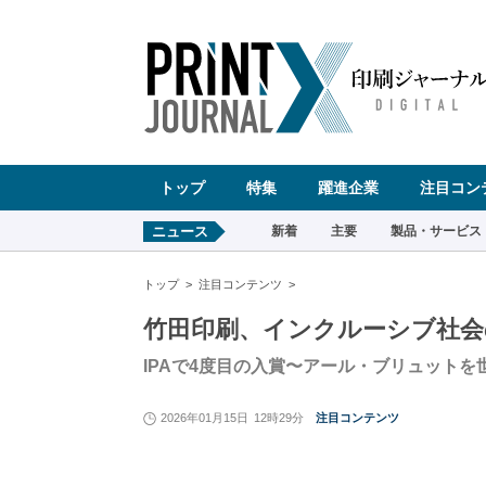
ペ
ー
ジ
の
先
頭
で
す
コ
ン
テ
ン
ツ
エ
リ
ア
へ
トップ
特集
躍進企業
注目コン
ナ
ビ
ゲ
ー
ニュース
新着
主要
製品・サービス
シ
ョ
ン
へ
トップ
注目コンテンツ
竹田印刷、インクルーシブ社会
IPAで4度目の入賞〜アール・ブリュットを
2026年01月15日
12時29分
注目コンテンツ