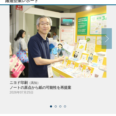
躍進企業レポート
ニヨド印刷
サン
（高知）
ノートの原点から紙の可能性を再提案
特色か
導入
2026年07月25日
2026