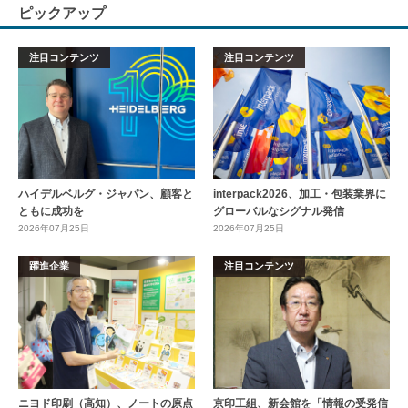
ピックアップ
注目コンテンツ
注目コンテンツ
ハイデルベルグ・ジャパン、顧客と
interpack2026、加工・包装業界に
ともに成功を
グローバルなシグナル発信
2026年07月25日
2026年07月25日
躍進企業
注目コンテンツ
ニヨド印刷（高知）、ノートの原点
京印工組、新会館を「情報の受発信