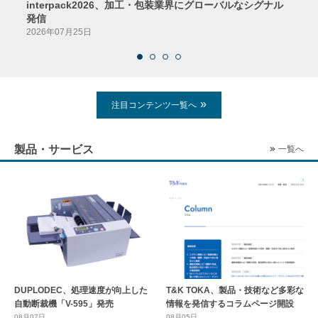
interpack2026、加工・包装業界にグローバルなシグナル
京印
発信
2026
2026年07月25日
注目コンテンツ一覧へ
製品・サービス
一覧へ
DUPLODEC、処理速度が向上した
T&K TOKA、製品・技術など多彩な
自動断裁機「V-595」発売
情報を発信するコラムページ開設
08月07日
08月05日