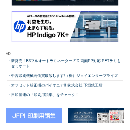
AD
新発売！B3フルオートラミネーター Z’D 両面PP対応 PETラミも
セミオート
中古印刷機械高価買取致します!（株）ジェイエンタープライズ
オフセット校正機のパイオニア!! 株式会社 下垣鉄工所
日印産連の「印刷用語集」をチェック！