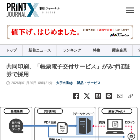
ペ
ー
ジ
の
先
頭
で
す
コ
ン
テ
ン
ツ
エ
リ
ア
トップ
新着ニュース
ランキング
特集
躍進企業
へ
ナ
ビ
ゲ
ー
共同印刷、「帳票電子交付サービス」がみずほ証
シ
ョ
券で採用
ン
へ
2026年01月20日
09時21分
大手の動き
製品・サービス