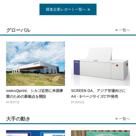
躍進企業レポート一覧へ
グローバル
一覧へ
swissQprint、シカゴ近郊に⽶国事
SCREEN GA、アジア市場向けに
業のための新拠点を開設
A4・8ページサイズCTP発売
07月07日
07月01日
大手の動き
一覧へ