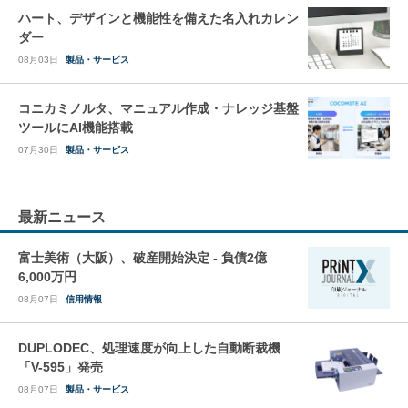
ハート、デザインと機能性を備えた名入れカレン
ダー
08月03日
製品・サービス
コニカミノルタ、マニュアル作成・ナレッジ基盤
ツールにAI機能搭載
07月30日
製品・サービス
最新ニュース
富士美術（大阪）、破産開始決定 - 負債2億
6,000万円
08月07日
信用情報
DUPLODEC、処理速度が向上した自動断裁機
「V-595」発売
08月07日
製品・サービス