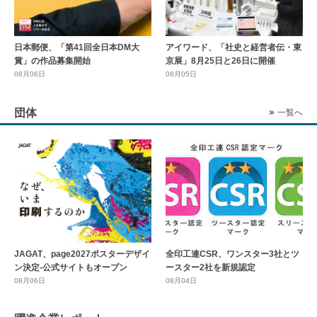
日本郵便、「第41回全日本DM大
アイワード、「社史と経営者伝・東
賞」の作品募集開始
京展」8月25日と26日に開催
08月06日
08月05日
団体
一覧へ
全印工連CSR、ワンスター3社とツ
JAGAT、page2027ポスターデザイ
ースター2社を新規認定
ン決定-公式サイトもオープン
08月04日
08月06日