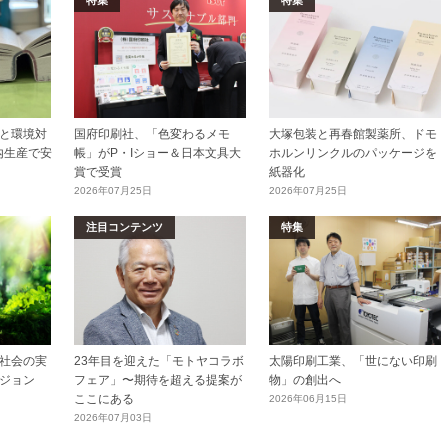
特集
特集
と環境対
国府印刷社、「色変わるメモ
大塚包装と再春館製薬所、ドモ
内生産で安
帳」がP・Iショー＆日本文具大
ホルンリンクルのパッケージを
賞で受賞
紙器化
2026年07月25日
2026年07月25日
注目コンテンツ
特集
社会の実
23年目を迎えた「モトヤコラボ
太陽印刷工業、「世にない印刷
ジョン
フェア」〜期待を超える提案が
物」の創出へ
ここにある
2026年06月15日
2026年07月03日