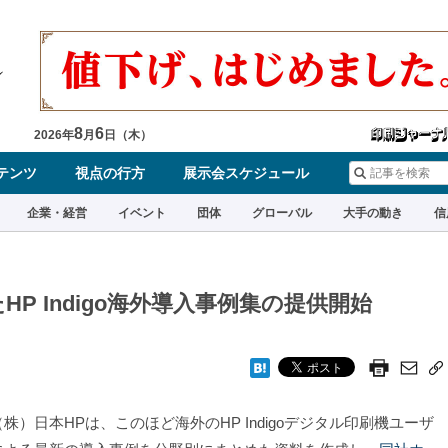
8
6
2026
年
月
日（
木
）
テンツ
視点の行方
展示会スケジュール
企業・経営
イベント
団体
グローバル
大手の動き
信
P Indigo海外導入事例集の提供開始
株）日本HPは、このほど海外のHP Indigoデジタル印刷機ユーザ