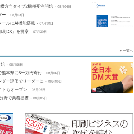
e」の横方向タイプ2機種受注開始
08月04日
ダー
08月03日
ールにAI機能搭載
07月30日
印刷DX」を提案
07月30日
一覧へ
開始
08月06日
で熊本県に5千万円寄付
08月06日
ンダー評価でリーダーに
08月06日
サイトもオープン
08月06日
分野で業務提携
08月05日