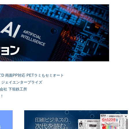
’D 両面PP対応 PETラミもセミオート
）ジェイエンタープライズ
式会社 下垣鉄工所
！