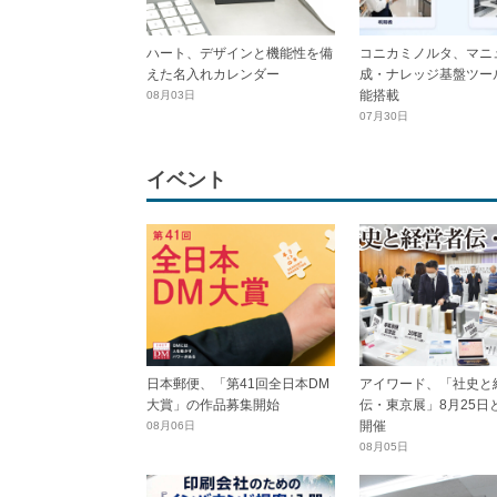
ハート、デザインと機能性を備
コニカミノルタ、マニ
えた名入れカレンダー
成・ナレッジ基盤ツール
能搭載
08月03日
07月30日
イベント
日本郵便、「第41回全日本DM
アイワード、「社史と
大賞」の作品募集開始
伝・東京展」8月25日
開催
08月06日
08月05日