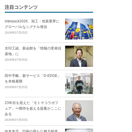
注目コンテンツ
interpack2026、加工・包装業界に
グローバルなシグナル発信
2026年07月25日
京印工組、新会館を「情報の受発信
基地」に
2026年07月25日
田中手帳、新サービス「D-EDGE」
を本格展開
2026年07月25日
23年目を迎えた「モトヤコラボフ
ェア」〜期待を超える提案がここに
ある
2026年07月03日
中本本店、印刷の新たな魅力探求