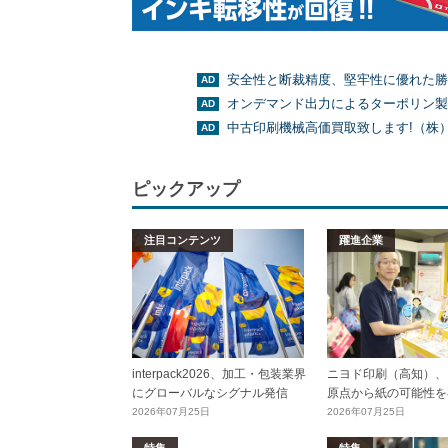
安全性と断裁精度、堅牢性に優れた勝
オンデマンド出力によるターポリン製
中古印刷機械高価買取致します!（株
ピックアップ
注目コンテンツ
躍進企業
interpack2026、加工・包装業界
ニヨド印刷（高知）、
にグローバルなシグナル発信
原点から紙の可能性を
2026年07月25日
2026年07月25日