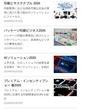
印刷とサステナブル 2026
印刷業界における持続可能な社会の実
現に向けた取り組みやソリューション
にフォーカス。
2026年07月25日
パッケージ印刷ビジネス2026
パッケージ印刷の事業化に向けたヒン
トやソリューション、具体的なビジネ
スの事例を紹介。
2026年06月15日
AIソリューション2026
人手不足、小ロットジョブの効率生産
を目指す「AIソリューション」を紹介
2026年04月25日
プレミアム・インセンティブシ
ョー 春2026
プレミアム・インセンティブショー春
2026に出展する印刷関連会社3社を紹
介
2026年04月05日