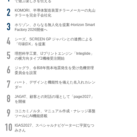
で遊ぶ楽しさを伝える
KOMORI、半導体製造装置チラーメーカーの丸山
チラーを完全子会社化
ホリゾン、さらなる無人化を提案-Horizon Smart
Factory 2026開催へ
シーズ、SCREEN GP ジャパンとの連携による
「印刷DX」を提案
理想科学工業、IJプリントエンジン「Integlide」
の横方向タイプ2機種受注開始
ジャグラ、令和8年熊本地震発生を受け危機管理
委員会を設置
ハート、デザインと機能性を備えた名入れカレン
ダー
JAGAT、顧客との対話の場として「page2027」
を開催
コニカミノルタ、マニュアル作成・ナレッジ基盤
ツールにAI機能搭載
IGAS2027、スペシャルナビゲーターに宇賀なつ
みさん