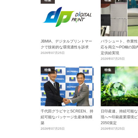
特集
特集
JBMIA、デジタルプリントマー
パラシュート、作業性
クで技術的な環境適性を訴求
応を両立〜PO糊の国
定供給実現
2026年07月25日
2026年07月25日
特集
特集
千代田グラビヤとSCREEN、持
日印産連、持続可能な
続可能なパッケージ生産体制構
現へ〜印刷産業環境ビ
築
2050策定
2026年07月25日
2026年07月25日