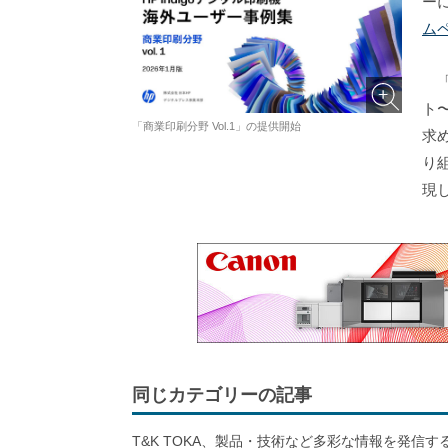
ー
ム
「
ト
「商業印刷分野 Vol.1」の提供開始
求
り
現
同じカテゴリーの記事
T&K TOKA、製品・技術など多彩な情報を発信