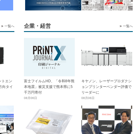
企業・経営
一覧へ
一覧へ
ントエン
富士フイルムHD、「令和8年熊
キヤノン、レーザープロダクシ
横方向タイ
本地震」被災支援で熊本県に5
ョンプリンターベンダー評価で
千万円寄付
リーダーに
08月06日
08月06日