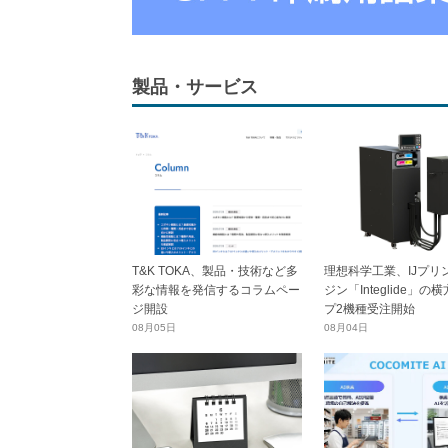
製品・サービス
T&K TOKA、製品・技術など多
理想科学工業、IJプリ
彩な情報を発信するコラムペー
ジン「Integlide」の
ジ開設
プ2機種受注開始
08月05日
08月04日