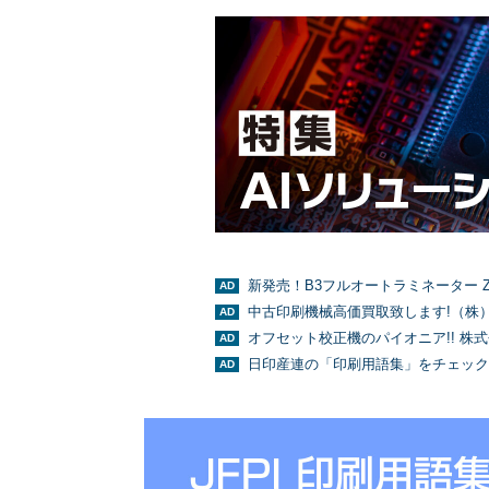
新発売！B3フルオートラミネーター Z
中古印刷機械高価買取致します!（株
オフセット校正機のパイオニア!! 株
日印産連の「印刷用語集」をチェック