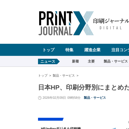
ペ
ー
ジ
の
先
頭
で
す
コ
ン
テ
ン
ツ
エ
リ
ア
へ
トップ
特集
躍進企業
注目コン
ナ
ビ
ゲ
ー
ニュース
新着
主要
製品・サービス
シ
ョ
ン
へ
トップ
製品・サービス
日本HP、印刷分野別にまとめたH
2026年02月09日
09時58分
製品・サービス
（