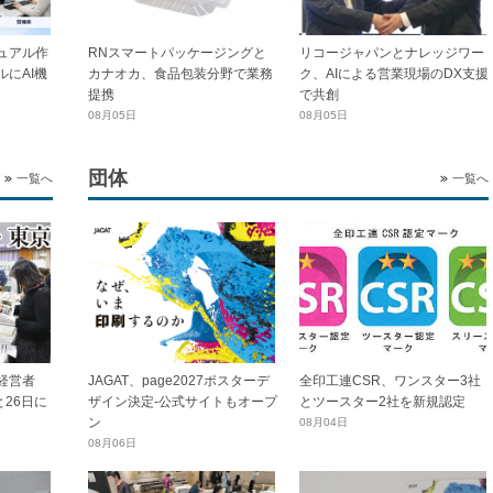
ュアル作
RNスマートパッケージングと
リコージャパンとナレッジワー
にAI機
カナオカ、食品包装分野で業務
ク、AIによる営業現場のDX支援
提携
で共創
08月05日
08月05日
団体
一覧へ
一覧へ
全印工連CSR、ワンスター3社
経営者
JAGAT、page2027ポスターデ
とツースター2社を新規認定
と26日に
ザイン決定-公式サイトもオープ
ン
08月04日
08月06日